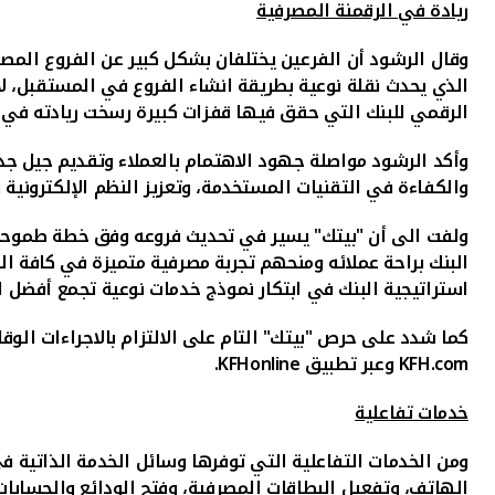
ريادة في الرقمنة المصرفية
وقال الرشود أن الفرعين يختلفان بشكل كبير عن الفروع المصر
الذي يحدث نقلة نوعية بطريقة انشاء الفروع في المستقبل، لاف
الرقمي للبنك التي حقق فيها قفزات كبيرة رسخت ريادته في ال
وأكد الرشود مواصلة جهود الاهتمام بالعملاء وتقديم جيل جديد
والكفاءة في التقنيات المستخدمة، وتعزيز النظم الإلكترونية ب
ولفت الى أن "بيتك" يسير في تحديث فروعه وفق خطة طموحة 
البنك براحة عملائه ومنحهم تجربة مصرفية متميزة
في كافة الف
استراتيجية البنك في ابتكار نموذج خدمات نوعية تجمع أفضل ال
كما شدد على حرص "بيتك" التام على الالتزام بالاجراءات الوق
KFH.com
وعبر تطبيق
KFHonline
.
خدمات تفاعلية
ومن الخدمات التفاعلية التي توفرها وسائل الخدمة الذاتية في
الهاتف، وتفعيل البطاقات المصرفية، وفتح الودائع والحسابات