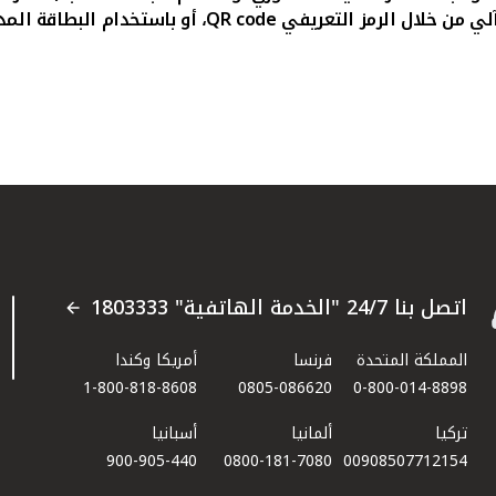
ي من خلال الرمز التعريفي
QR code
، أو باستخدام البطاقة المد
اتصل بنا 24/7 "الخدمة الهاتفية" 1803333
المملكة المتحدة
فرنسا
أمريكا وكندا
1-800-818-8608
0805-086620
0-800-014-8898
تركيا
ألمانيا
أسبانيا
900-905-440
0800-181-7080
00908507712154​