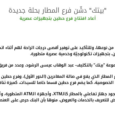
"بيتك" دشّن فرع المطار بحلة جديدة
أعاد افتتاح فرع حطين بتجهيزات عصرية
 من نوعها، وللتأكيد على توفير أقصى درجات الراحة لهم أثناء ات
ن، بتجهيزات تكنولوجيّة وخدمية عصرية متطورة.
عة "بيتك" بالتكليف- عبد الوهاب عيسى الرشود، وعدد من فريق ا
مطار الذي يقع في صالة المغادرين (الدور الأول)، وفرع حطين ا
ات الخصوصية، كما يضم فرع حطين قسما خاصا للسيدات، كميزة تناف
د جهاز تفاعلي بالمطار كالـ
XTM
، وأجهزة الـ
ATM
للتعريف بالخدمات والعروض، منوها بأن البنك حرص على العنصر ا