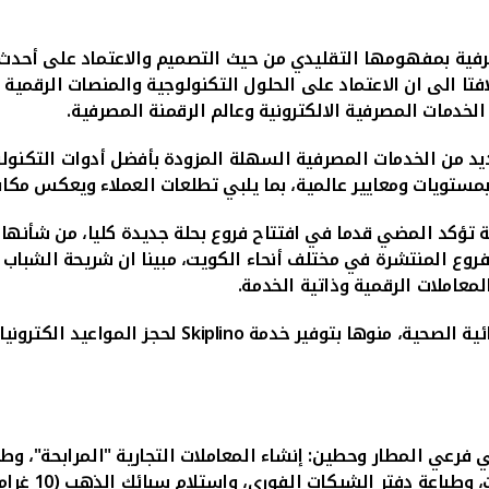
فية بمفهومها التقليدي من حيث التصميم والاعتماد على أحدث الت
تا الى ان الاعتماد على الحلول التكنولوجية والمنصات الرقمية 
خدمات المصرفية الالكترونية وعالم الرقمنة المصرفية.
 من الخدمات المصرفية السهلة المزودة بأفضل أدوات التكنولوجيا
مستويات ومعايير عالمية، بما يلبي تطلعات العملاء ويعكس مكانة 
تؤكد المضي قدما في افتتاح فروع بحلة جديدة كليا، من شأنها
روع المنتشرة في مختلف أنحاء الكويت، مبينا ان شريحة الشباب ا
معاملات الرقمية وذاتية الخدمة.
ائية الصحية، منوها بتوفير خدمة
Skiplino
لحجز المواعيد الكترونيا
 فرعي المطار وحطين: إنشاء المعاملات التجارية "المرابحة"، وطل
،
و
طباعة دفت