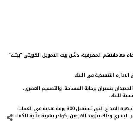
مام معاملاتهم المصرفية، دشّن بيت التمويل الكويتي "بيتك"
لادارة التنفيذية في البنك.
لجديدان يتميزان برحابة المساحة، والتصميم العصري،
سية للبنك.
المتطورة، وأجهزة الايداع التي تستقبل 300 ورقة نقدية في العملية
لبشري وذلك بتزويد الفرعين بكوادر بشرية عالية الكفاءة