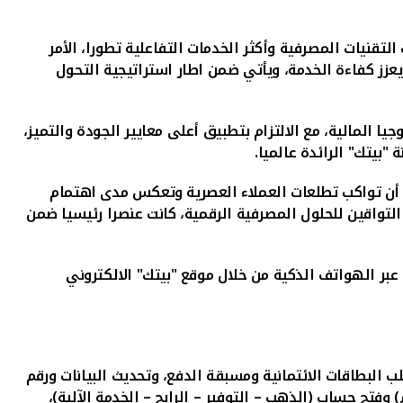
قنيات المصرفية وأكثر الخدمات التفاعلية تطورا، الأمر
يعزز كفاءة الخدمة، ويأتي ضمن اطار استراتيجية التحول
 المالية، مع الالتزام بتطبيق أعلى معايير الجودة والتميز،
"بيتك" الرائدة عالميا.
 أن تواكب تطلعات العملاء العصرية وتعكس مدى اهتمام
لتواقين للحلول المصرفية الرقمية، كانت عنصرا رئيسيا ضمن
 عبر الهواتف الذكية من خلال موقع "بيتك" الالكتروني
ب البطاقات الائتمانية ومسبقة الدفع، وتحديث البيانات ورقم
ر الشيكات الفوري، واستلام سبائك الذهب (10 غرام) وفتح حساب (الذهب – التوفير – الرابح – الخدمة الآلية)،