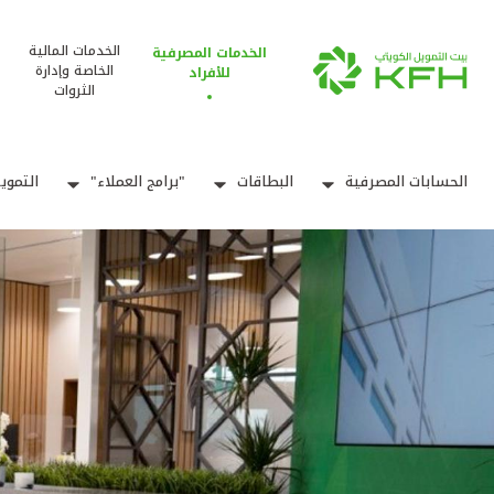
الخدمات المالية
الخدمات المصرفية
الخاصة وإدارة
للأفراد
الثروات
الحسابات المصرفية
البطاقات
"برامج العملاء"
التموي