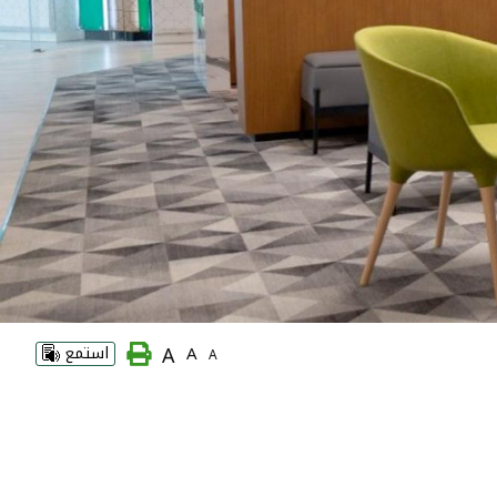
A
A
استمع
A