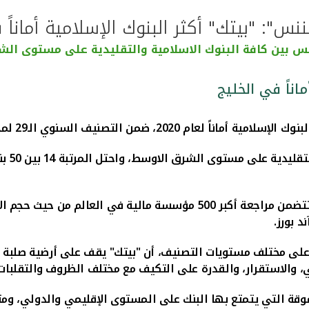
نس": "بيتك" أكثر البنوك الإسلامية أماناً
مس بين كافة البنوك الاسلامية والتقليدية على مستوى ال
اناً في الخليج
ف السنوي الـ29 لمجموعة "غلوبل فايننس" العالمية
كما أح
واستندت "غلوبل فايننس" في تصنيفاتها على معايير محددة تتضمن مراجعة أكب
د بورز
.
نا على مختلف مستويات التصنيف، أن "بيتك" يقف على أرضية صلبة 
ي، والاستقرار، والقدرة على التكيف مع مختلف الظروف والتقلبات 
وقة التي يتمتع بها البنك على المستوى الإقليمي والدولي، وم