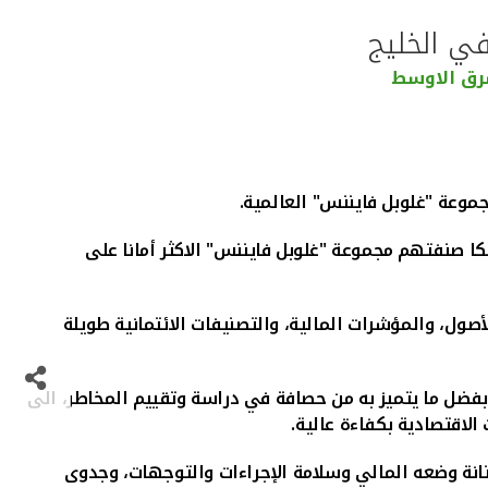
 في الخليج
شرق الاوسط
.
رز "بيتك" المركز الخامس بين كافة البنوك الاسلامية والتقليدية على مستوى الشرق الاوسط، واحتل المرتبة 14 بين 50 بنكا صنفتهم مجموعة "غلوبل فايننس" الاكثر أمانا على
ر 500 مؤسسة مالية في العالم من حيث حجم الأصول، والمؤشرات المالية، والتصنيفات الائتمانية طويلة
بفضل ما يتميز به من حصافة في دراسة وتقييم المخاطر، الى
الاقتصادية بكفاءة عالية
.
تانة وضعه المالي وسلامة الإجراءات والتوجهات، وجدوى