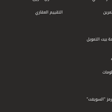
مرين
التقييم العقاري
ة بيت التمويل
ومات
ورمز "السويفت"