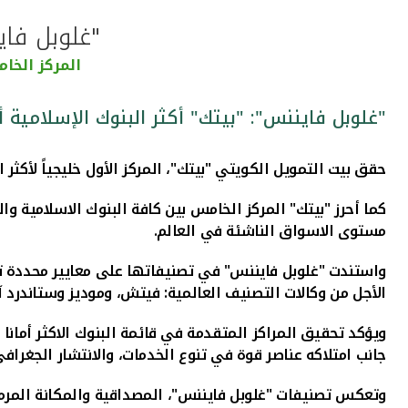
"غلوبل فاين
المركز الخا
"غلوبل فايننس": "بيتك" أكثر البنوك الإسلامية أم
حقق بيت التمويل الكويتي "بيتك"، المركز الأول خليجياً لأكثر البنوك الإسلامية أماناً لعام 2020، ضمن التصني
مستوى الاسواق الناشئة في العالم
.
الأجل من وكالات التصنيف العالمية: فيتش، وموديز وستاندرد آن
ويؤكد
تحقيق المراكز المتقدمة في قائمة البنوك الاكثر أما
جانب امتلاكه عناصر قوة في تنوع الخدمات، والانتشار الجغراف
وتعكس تصنيفات "غلوبل فايننس"
،
المصداقية والمكانة المرم