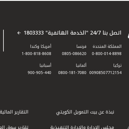
اتصل بنا 24/7 "الخدمة الهاتفية" 1803333
المملكة المتحدة
فرنسا
أمريكا وكندا
1-800-818-8608
0805-086620
0-800-014-8898
تركيا
ألمانيا
أسبانيا
900-905-440
0800-181-7080
00908507712154​
نبذة عن بيت التمويل الكويتي
التقارير المالية
مجلس الإدارة والإدارة التنفيذية
تقارير سوق الع
.