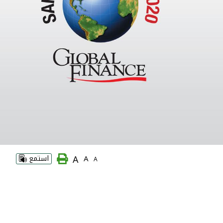
A
A
استمع
A