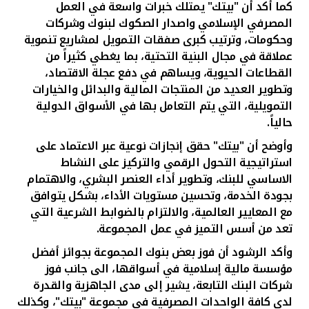
كما أكد أن "بيتك" يمتلك خبرات واسعة في العمل
المصرفي الإسلامي
واصدار الصكوك لبنوك وشركات
وحكومات، وترتيب كبرى صفقات التمويل لمشاريع تنموية
عملاقة في مجال البنية التحتية، بما يغطي كثيراً من
القطاعات الحيوية، ويساهم في دفع عجلة الاقتصاد،
وتطوير العديد من المنتجات المالية والبدائل والخيارات
التمويلية، التي يتم التعامل بها في الأسواق الدولية
حالياً.
وأوضح أن "بيتك" حقق إنجازات نوعية عبر الاعتماد على
استراتيجية التحول الرقمي والتركيز على النشاط
الاساسي للبنك، وتطوير أداء العنصر البشري، والاهتمام
بجودة الخدمة، وتحسين مستويات الأداء، بشكل يتوافق
مع المعايير العالمية، والالتزام بالضوابط الشرعية التي
تعد من أسس التميز في عمل المجموعة.
وأكد الرشود أن فوز بعض بنوك المجموعة بجوائز أفضل
مؤسسة مالية إسلامية في أسواقها، الى جانب فوز
شركات البنك التابعة، يشير إلى مدى الجاهزية والقدرة
لدى كافة الواحدات المصرفية في مجموعة "بيتك"، وكذلك