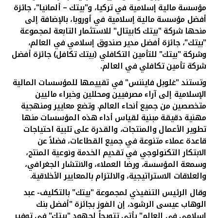
تركيا
مؤسسة مالية إسلامية في تركيا، و"بيتك – ألمانيا"، جائزة
أفضل مؤسسة مالية إسلامية في أوروبا،
بالإضافة إلى
مصر
منحها
شركة "بيتك كابيتال" للاستثمار التابعة لمجموعة
"بيتك"، جائزة أفضل مدير صندوق إسلامي في العالم،
وشركة "بيتك"
للتأمين التكافلي (بيتك
تكافل) جائزة أفضل
المملكة المتحدة
شركة تأمين تكافلي في العالم.
وتستند "غلوبل فايننس" في تقييمها للمؤسسات المالية
مملكة البحرين
الإسلامية إلى
آراء
مصرفيين ومحللين وخبراء ماليين
متخصصين من جميع أنحاء العالم. وتضع معايير ومنهجية
مهنية دقيقة مبنية لقياس أداء هذه المؤسسات منها
تطوير الأعمال والمنتجات، والقدرة على تلبية احتياجات
قاعدة عملاء متنوعة في جميع القطاعات، فضلاً عن
الابتكار التكنولوجي في تقديم الخدمة ونوعية المنتج،
وسمعة المؤسسة، ورضا العملاء، والانتشار الجغرافي،
والعلاقات الاستراتيجية، والالتزام بالمعايير الأخلاقية.
وقال الرئيس التنفيذي لمجموعة "بيتك" بالتكليف- عبد
الوهاب عيسى الرشود، إن
الفوز بجائزة "أفضل بنك
إسلامي في العالم" يأتي تتويجاً لجهود "بيتك" في توفير