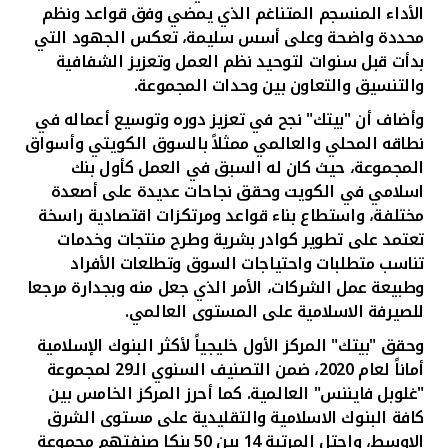
الأداء المنسجم المتناغم الذي يمضي وفق قواعد ونظم
محددة واضحة وعلى أسس سليمة، تعكس الجهود التي
بدأت قبل سنوات لتوحيد نظم العمل وتعزيز الشفافية
والتنسيق والتعاون بين وحدات المجموعة.
وأضاف أن "بيتك" نجح في تعزيز دوره وتوسيع أعماله في
نطاقه المحلي والعالمي ممثلاً بالسوق الكويتي وأسواق
المجموعة، حيث كان له السبق في العمل كأول بنك
اسلامي في الكويت وحقق نجاحات عديدة على أصعدة
مختلفة، واستطاع بناء قواعد ومرتكزات اقتصادية راسخة
تعتمد على تطوير كوادر بشرية وطرح منتجات وخدمات
تناسب متطلبات واحتياجات السوق وتطلعات الأفراد
وطبيعة عمل الشركات، الأمر الذي جعل منه وبجدارة مرجعا
للصيرفة الاسلامية على المستوى العالمي.
وحقق "بيتك" المركز الأول خليجياً لأكثر البنوك الإسلامية
أماناً لعام 2020، ضمن التصنيف السنوي الـ29 لمجموعة
"غلوبل فايننس" العالمية
.
كما أحرز المركز الخامس بين
كافة البنوك الاسلامية والتقليدية على مستوى الشرق
الاوسط، واحتل المرتبة 14 بين 50 بنكا صنفتهم مجموعة