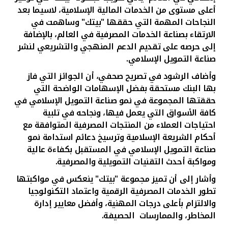
أعلى مستوى من الخدمات المالية الإسلامية، لاسيما بعد
النجاحات المهمة التي حققها "بيتك" وساهمت في
الارتقاء بصناعة الخدمات المصرفية في العالم، بالإضافة
إلى حرصه على تقديم الدعم المنهجي والتشريعي لنشر
صناعة التمويل الإسلامي.
وأضاف
الرشود في تصريح صحفي،
أن الجوائز التي فاز
بها البنك مستحقة بفضل الإسهامات الواضحة التي
حققتها المجموعة في نمو صناعة التمويل الإسلامي في
كافة الأسواق التي يعمل فيها، ونجاحه في تلبية
احتياجات العملاء من المنتجات المصرفية المتوافقة مع
أحكام الشريعة الإسلامية وترسيخ دعائم استدامة نمو
صناعة التمويل الإسلامي في المستقبل بكفاءة عالية
ومواكبة أحدث التقنيات التمويلية والمصرفية.
وأشار إلى أن تميز مجموعة "بيتك" ينعكس في مواكبتها
تطور الخدمات المصرفية الرقمية واعتماد التكنولوجيا
والالتزام بأعلى درجات المهنية، وأفضل معايير إدارة
المخاطر، والممارسات الحصيفة.