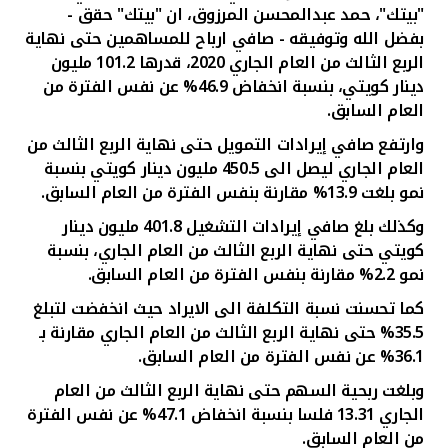
تركيا
"بيتك"، حمد عبدالمحسن المرزوق، ان
"
بيتك" حقق -
بفضل الله وتوفيقه
- صافي ارباح للمساهمين
حتى نهاية
مصر
الربع الثالث
من العام الجاري 2020، قدرها 101.2
مليون
دينار كويتي
،
بنسبة
ا
نخفاض 46.9%
عن نفس الفترة من
العام السابق.
المملكة المتحدة
وارتفع صافي إيرادات التمويل حتى نهاية الربع الثالث من
العام الجاري ليصل الى
450.5
مليون دينار كويتي بنسبة
مملكة البحرين
نمو بلغت 13.9% مقارنة بنفس الفترة من العام السابق.
وكذلك بلغ صافي إيرادات التشغي
ل 401.8
مليون دينار
كويتي حتى نهاية الربع الثالث من
العام الجاري
، بنسبة
نمو 2.2% مقارنة بنفس الفترة من العام السابق.
كما تحسنت نسبة التكلفة الى الايراد حيث انخفضت لتبلغ
35.5% حتى نهاية الربع الثالث
من
العام الجاري مقارنة
بـ
36.1
% عن نفس الفترة من العام السابق.
وبلغت ربحية السهم حتى نهاية الربع الثالث من العام
الجاري 13.31 فلسا بنسبة انخفاض 47.1%
ع
ن نفس الفترة
من العام السابق.