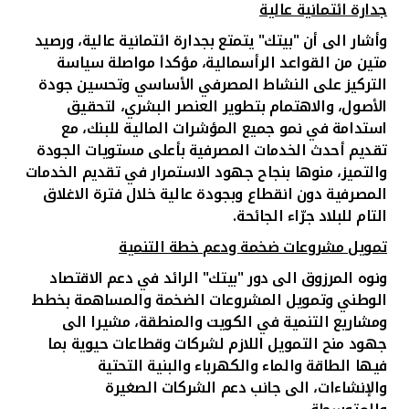
جدارة ائتمانية عالية
وأشار الى أن "بيتك" يتمتع بجدارة ائتمانية عالية، ورصيد
متين من القواعد الرأسمالية، مؤكدا مواصلة سياسة
التركيز على النشاط المصرفي الأساسي وتحسين جودة
الأصول، والاهتمام بتطوير العنصر البشري، لتحقيق
استدامة في
نمو جميع المؤشرات المالية للبنك
، مع
تقديم أحدث الخدمات المصرفية بأعلى مستويات الجودة
والتميز، منوها بنجاح جهود الاستمرار في تقديم الخدمات
المصرفية دون انقطاع وبجودة عالية خلال فترة الاغلاق
التام للبلاد جرّاء الجائحة.
تمويل مشروعات ضخمة ودعم خطة التنمية
ونوه المرزوق الى دور "بيتك" الرائد في دعم الاقتصاد
الوطني وتمويل المشروعات الضخمة والمساهمة بخطط
ومشاريع التنمية
في الكويت والمنطقة، مشيرا الى
جهود منح التمويل اللازم لشركات وقطاعات حيوية بما
فيها الطاقة والماء والكهرباء والبنية التحتية
والإنشاءات، الى جانب دعم الشركات الصغيرة