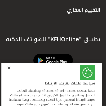
التقييم العقاري
تطبيق "KFHOnline" للهواتف الذكية
سياسة ملفات تعريف الارتباط
عندما تستخدم ,kfh.com, kfhonline.com وتطبيقات الهاتف
المحمول ومواقع بيت التمويل الكويتي الأخرى ، يتم استخدام ملفات
تعريف الارتباط لتخصيص تجربة العملاء وتحسينها ، وهذا سيساعدنا
على تحسين منتجاتنا وخدماتنا. حدد "قبول جميع ملفات تعريف