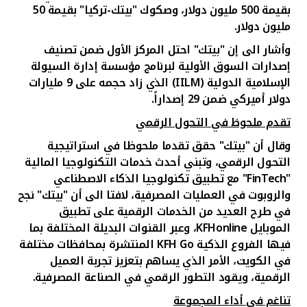
بقيمة 500 مليون دولار، وصكوك "بيتك-تركيا" بقيمة 50
مليون دولار.
وأشار الى إن "بيتك" احتل المركز الأول ضمن تصنيف
إصدارات السوق الأولية لبرنامج مؤسسة إدارة السيولة
الإسلامية الدولية (
IILM
) الذي زاد حجمه على 9 مليارات
دولار أميركي ضمن 29 إصداراً.
تقدم ملحوظ في التحول الرقمي
وقال أن "بيتك" حقق تقدما ملحوظا في استراتيجية
التحول الرقمي، وتبني أحدث خدمات التكنولوجيا المالية
"
FinTech
" مع تطبيق تكنولوجيا الذكاء الاصطناعي
والروبوت في العمليات المصرفية، لافتا الى أن "بيتك" نجح
في طرح العديد من الخدمات الرقمية على تطبيق
الموبايل
KFHonline
، وعبر القنوات البديلة المختلفة بما
فيها الفروع الذكية
KFH Go
المنتشرة بمحافظات مختلفة
في الكويت، الأمر الذي يساهم بتعزيز تجربة العميل
الرقمية، ويقود التطور الرقمي في الصناعة المصرفية.
تناغم في أداء المجموعة