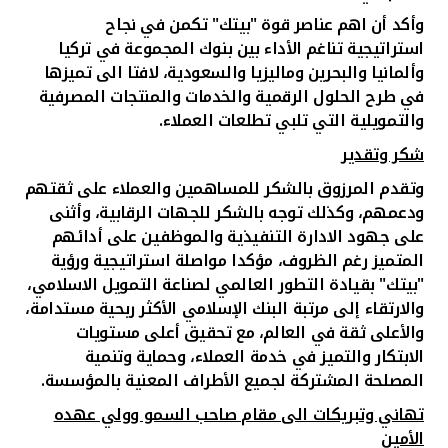
وأكد أن اهم عناصر قوة "بيتك" تكمن في نجاح
استراتيجية تناغم الأداء بين بنوك المجموعة في تركيا
وألمانيا والبحرين وماليزيا والسعودية، لافتا الى تميزها
في طرح الحلول الرقمية والخدمات والمنتجات المصرفية
والتمويلية التي تلبي تطلعات العملاء.
شكر وتقدير
وتقدم المرزوق بالشكر للمساهمين والعملاء على ثقتهم
ودعمهم، وكذلك توجه بالشكر للجهات الرقابية، وأثنى
على جهود الادارة التنفيذية والموظفين على أدائهم
المتميز رغم الظروف، مؤكدا مواصلة استراتيجية ورؤية
"بيتك" بقيادة التطور العالمي لصناعة التمويل الاسلامي،
والارتقاء إلى مرتبة البنك الإسلامي الأكثر ربحية مستدامة،
والأعلى ثقة في العالم، مع تحقيق أعلى مستويات
الابتكار والتميز في خدمة العملاء، وحماية وتنمية
المصلحة المشتركة لجميع الأطراف المعنية بالمؤسسة.
تهاني وتبريكات الى مقام صاحب السمو وولي عهده
الأمين