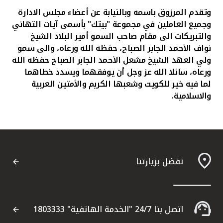
وتقدم المرزوق باسمه وبالنيابة عن أعضاء مجلس الادارة
وجميع العاملين في مجموعة "بيتك" بأسمى آيات التهاني
والتبريكات الى مقام صاحب السمو أمير البلاد الشيخ
نواف الأحمد الجابر الصباح، حفظه الله ورعاه، والى سمو
ولي العهد الشيخ مشعل الأحمد الجابر الصباح حفظه الله
ورعاه، سائلا الله عز وجل أن يوفقهما ويسدد خطاهما
لما فيه خير للكويت وشعبها الكريم والأمتين العربية
والاسلامية.
تفضل بزيارتنا
اتصل بنا 24/7 "الخدمة الهاتفية" 1803333