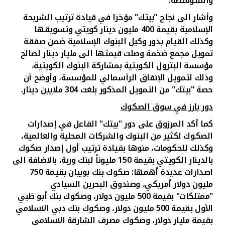
والمتوسطة.
وأشار الى نجاح "بيتك" مؤخرا في قيادة ترتيب الشريحة
الإسلامية بقيمة 400 مليون دينار كويتي وتسويقها
وكذلك القيام بدور وكيل البنوك الإسلامية ضمن صفقة
تمويل مجمع ضخمة وصلت قيمتها الى مليار دينار لصالح
مؤسسة البترول الكويتية بمشاركة البنوك الكويتية،
وذلك لتمويل الإنفاق الرأسمالي للمؤسسة، وأوضح أن
حصة "بيتك" من التمويل المذكور بلغت 304 ملايين دينار.
دور بارز في سوق الصكوك
كما أكد المرزوق على دور "بيتك" الفاعل في إصدارات
الصكوك لكثير من البنوك والشركات المحلية والعالمية،
وكذلك للحكومات، منوها بقيادة ترتيب أول إصدار صكوك
بالدينار الكويتي بقيمة 150 مليوناً لبنك وربة، بالاضافة الى
اصدارات عديدة أهمها: صكوك بنك بوبيان بقيمة 750
مليون دولار أمريكي، وصندوق البحرين السيادي
"ممتلكات" بقيمة 500 مليون دولار، وصكوك بنك أبو ظبي
الأول بقيمة 500 مليون دولار، وصكوك بنك دبي الاسلامي
بقيمة مليار دولار، وصكوك مصرف الشارقة الاسلامي