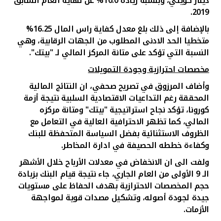
دينار
كويتي
، وبنسبة زيادة 10.0% عن نهاية العام السابق
2019.
بالإضافة إلى ذلك بلغ معدل كفاية راس المال 16.25%
متخطيا الحد الادنى المطلوب من الجهات الرقابية، وهي
النسبة التي تؤكد على متانة المركز المالي لـ "بيتك".
مخصصات احترازية وجودة التمويلات
وأضاف المرزوق في تصريح صحفي، ان النتائج المالية
المحققة رغم التداعيات الاقتصادية السلبية نتيجة أزمة
كورونا، تؤكد نجاح استراتيجية "بيتك" ومتانة مركزه
المالي، كما تظهر الاحترافية العالية في التعامل مع
الظروف الاستثنائية بفضل السياسة المتحفظة للبنك
وكفاءة خططه الحصيفة في ادارة المخاطر.
ولفت الى ان الانخفاض في معدلات الأرباح خلال الأشهر
الـ 9 الأولى من العام الجاري، جاء نتيجة قيام البنك بزيادة
حجم المخصصات الاحترازية بهدف الحفاظ على مستويات
جيدة لجودة أصوله، وتشكيل مصدات قوية لمواجهة
الأزمات.