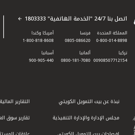
اتصل بنا 24/7 "الخدمة الهاتفية" 1803333
المملكة المتحدة
فرنسا
أمريكا وكندا
1-800-818-8608
0805-086620
0-800-014-8898
تركيا
ألمانيا
أسبانيا
900-905-440
0800-181-7080
00908507712154​
نبذة عن بيت التمويل الكويتي
التقارير المالية
مجلس الإدارة والإدارة التنفيذية
تقارير سوق الع
.
ليوم
إفصاحات بيت التمويل الكويتي
علاقات المستث