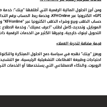
ومن أبرز الحلول المالية الرقمية التي أطلقها "بيتك":
خدمة
no
GPI
» الكترونيا عبر
KFHOnline
، وخدمة ربط الحساب برقم التد
حساب الذهب وبيع وشراء الذهب الكترونيا عبر "
KFHonline
" و
الموبايل، وتحديث كامل لطلب "اعرف عميلك"، وخدمة الاطلاع عل
التحويل لبنوك خارجية، وغيرها الكثير من الخدمات الرقمية ذات 
قيمة مضافة لتجربة العملاء
ويعزز "بيتك" نهجه في سياسة دمج الحلول المبتكرة والتكنولو
احتياجات وطبيعة القطاعات التشغيلية الرئيسية، مع التشديد
الروبوت، والذكاء الاصطناعي
التي يستخدمها أو الخدمات التي 