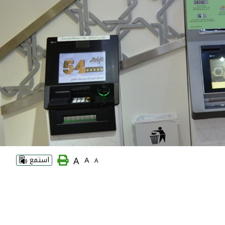
A
A
استمع
A