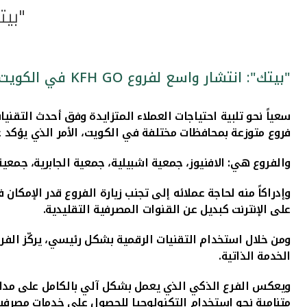
"بيتك"
"بيتك": انتشار واسع لفروع KFH GO في الكويت
سعياً نحو تلبية احتياجات العملاء
المتزايدة وفق أحدث التقنيات
فروع متوزعة بمحافظات مختلفة في الكويت، الأمر الذي يؤكد ع
والفروع هي: الافنيوز، جمعية اشبيلية، جمعية الجابرية، جمعي
وإدراكاً منه لحاجة عملائه إلى تجنب زيارة الفروع قدر الإمك
على الإنترنت كبديل عن القنوات المصرفية التقليدية.
ومن خلال استخدام التقنيات الرقمية بشكل رئيسي، يركّز الفرع
الخدمة الذاتية.
ويعكس الفرع الذكي الذي يعمل بشكل آلي بالكامل على مدار ا
متنامية نحو استخدام التكنولوجيا للحصول على خدمات مصرفية