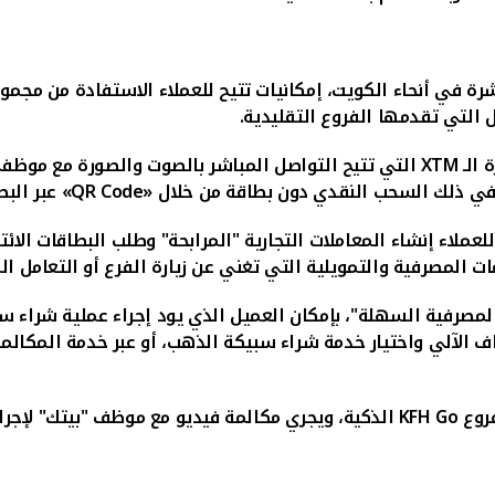
رة في أنحاء الكويت، إمكانيات تتيح للعملاء الاستفادة من مجمو
 الـ
XTM
التي تتيح التواصل المباشر بالصوت والصورة مع موظف
السحب النقدي دون بطاقة من خلال «
QR Code
» عبر الب
لعملاء إنشاء المعاملات التجارية "المرابحة" وطلب البطاقات الائ
ت المصرفية والتمويلية التي تغني عن زيارة الفرع أو التعامل ا
"، بإمكان العميل الذي يود إجراء عملية شراء سبيكة ذهب (10 غرام)، زيارة أقر
راف الآلي واختيار خدمة شراء سبيكة الذهب، أو عبر خدمة المكا
فروع
KFH Go
الذكية، ويجري مكالمة فيديو مع موظف "بيتك" لإجر