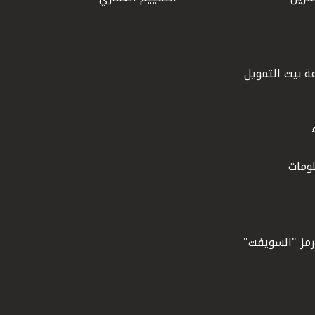
ة بيت التمويل
ومات
ورمز "السويفت"