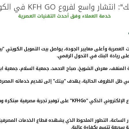
: انتشار واسع لفروع KFH GO في الكويت
خدمة العملاء وفق أحدث التقنيات العصرية
 العصرية وأعلى معايير الجودة، يواصل بيت التمويل الكويتي "بيت
لى ريادة البنك في التحول الرقمي.
ة المنقف، معرض الشويخ، صباح الاحمد، جمعية السلام، جمعية ابو
ان في ظل الظروف الحالية، يهدف "بيتك" إلى تقديم خدماته المصرف
 الإلكتروني الذكي "
KFHGo
" على توفير تجربة مصرفية مبتكرة 
لساعة، التطور الملحوظ الذي يشهده قطاع الخدمات المصرفية لل
 سريعة تتسم بكفاءة عالية.