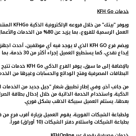
خدمات
KFH Go
ويوفر "بيتك" من خلال فروعه الإلكترونية الذكية
KFHGo
المنتش
العمل الرسمية للفروع، بما يزيد عن 80% من الخدمات والأعمال التي تقدمها الفروع التقليدية.
ويضم فرع
KFH GO
الذي لا يوجد فيه أي موظفين، أحدث اجهزة
إيداع نقدي، كما يستطيع العميل إجراء أكثر من 30 خدمة، بما في ذلك
بالإضافة إلى ما سبق، يوفر الفرع الذكي
KFH Go
خدمات تتيح ل
البطاقات المصرفية وفتح الودائع والحسابات وغيرها من الخدما
من جانب آخر، وفي إطار تطبيق شعار "جيل جديد من الخدمات المصرفية السهلة
الذكية، واستخدام الخدمة الذاتية من خلال إدخال بطاقة الص
بعدها، يستلم العميل سبيكة الذهب بشكل فوري.
ولطباعة الشيكات الفورية، يقوم العميل بزيارة أقرب فرع من 
بطباعة الشيكات واستلام دفتر الشيكات (10 أوراق) فوراً.
خدمات مصرفية رقمية
عبر
KFHOnline