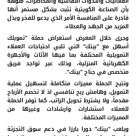
الفعاليات والندوات النقاشية والمحاضرات، منوهة
بأن
الصناعة الكويتية تثبت بشكل مستمر أنها
قادرة على المنافسة الأمر الذي يدعو للفخر وبذل
المزيد من الجهد والعطاء.
وجرى خلال المعرض استعراض حملة "تمويلك
أسهل مع "بيتك" التي تلبي احتياجات العملاء
التمويلية المختلفة بما فيها الأثاث والأجهزة
الكهربائية المنزلية، وذلك عبر تواجد فريق
متخصص في جناح "بيتك".
وتتيح الحملة مميزات متكاملة لتسهيل عملية
التمويل، وهامش ربح تنافسي اذ لا تخصم الأرباح
مقدماً، ولا يشترط تحويل الراتب، كما توفر الحملة
للعملاء استشارات وارشادات وغيرها من
المميزات المختلفة.
ويلعب "بيتك" دورا بارزا في دعم سوق التجزئة