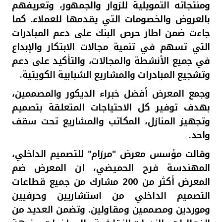
تركيا
ومنتجاته التمويلية للزوار والجمهور، وتعريفهم
بالعروض والخصومات التي يقدمها للعملاء. كما
مصر
جاءت ضمن اطار حرص البنك على دعم المبادرات
التي تسهم في تنمية مجالات الابتكار والإبداع
المملكة المتحدة
في جميع الأنشطة والمجالات، والتأكيد على دعم
وتشجيع المبادرات والمشاريع الشبابية الكويتية.
مملكة البحرين
وجمع المعرض أفضل خبراء الديكور والمصممين،
بهدف توفير كل الاحتياجات المتعلقة بتصميم
وتجهيز المنازل، المكاتب والمشاريع تحت سقف
واحد.
وقالت مؤسس معرض "مرزام" للتصميم الداخلي،
المهندسة فرح الحميضي، ان المعرض ضم
المعرض أكثر من 200 مشارك من جميع قطاعات
التصميم الداخلي من استشاريين وحرفيين
وموردين ومصممين ومقاولين.
و
تضمن العديد من