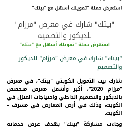
استعرض حملة "تمويلك أسهل مع "بيتك"
القنوات المصرفية
"بيتك" شارك في معرض "مرزام"
أدوات وخدمات
للديكور والتصميم
خدمات ما بعد البيع
استعرض حملة "تمويلك أسهل مع "بيتك"
"بيتك" شارك في معرض "مرزام" للديكور
والتصميم
اتصل بنا
شارك بيت التمويل الكويتي "بيتك"، في معرض
مواقع الفروع وأجهزة الصرف الآلي
"مرزام 2020"، أكبر وأشمل معرض متخصص
بالديكور والتصميم الداخلي واحتياجات المنزل في
ألمانيا
الكويت، وذلك في أرض المعارض في مشرف -
الكويت.
ماليزيا
وجاءت مشاركة "بيتك" بهدف عرض خدماته