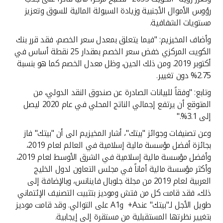
رؤوس الأموال الأجنبية وزيادة السيولة المالية للسوق وتعزيز
مستويات الشفافية.
وأضاف المخيزيم: "فيما يتعلق بمعدل سعر الخصم، فقد قرر بنك
الكويت المركزي خفض سعر الخصم بمقدار 25 نقطة أساس في
أكتوبر 2019. ومن ذلك الحين، وظل معدل الخصم كما هو بنسبة
2.75% دون تغيير.
وتابع: "وفقاً للبيانات الصادرة عن صندوق النقد الدولي، من
المتوقع أن يرتفع إجمالي الناتج المحلي في عام 2020 ليصل
إلى 3.1%."
وعن تصنيفات وجوائز "بيتك"، أشار المخيزيم الى أن "بيتك" فاز
بجائزة أفضل مؤسسة مالية إسلامية في العالم لعام 2019،
وأفضل مؤسسة مالية إسلامية في الشرق الأوسط لعام 2019،
وأكثر مؤسسة مالية أماناً في مجلس التعاون لدول الخليج
العربية لعام 2019 من مجلة جلوبال فاينانس، وبالإضافة إلى
ذلك، فقد قامت كل من فتش وموديز بتثبيت التصنيف الإئتماني
طويل الأجل لـ"بيتك" عندA+ وA1 على التوالي. وقد قامت موديز
بتغيير نظرتها المستقبلية من مستقرة إلى إيجابية.