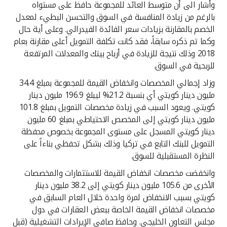
وأشار الى أن متوسط العائد للمجموعة حافظ على مستواه
بالرغم من زيادة المنافسة في السوق والتحسن البطيء لمعدل
الخصم بالمقارنة بزيادات سعر الفائدة الفيدرالي. وعلى أية حال
وكما تم ذكره سابقاً، فقد كانت تكلفة التمويل أعلى مقارنة بعام
2018 وذلك نتيجة للزيادة في أرباح بيتك والمعدلات المرتفعة
للربحية في السوق.
وزاد إجمالي المخصصات وانخفاض القيمة للمجموعة بمبلغ 34.4
مليون دينار كويتي أي بنسبة 21.2% ليبلغ 196.9 مليون دينار
كويتي. ويعود السبب في زيادة مخصصات التمويل بمبلغ 101.8
مليون دينار كويتي إلى المخصص الاحتياطي بمبلغ 60 مليون
دينار كويتي المسجل على مستوى المجموعة بخصوص محفظة
التمويل للبنك التابع في تركيا وذلك بشكل تحفظي بناءاً على
النظرة المستقبلية للسوق.
وانخفضت مخصصات انخفاض القيمة للاستثمارات والمخصصات
الأخرى من 105.6 مليون دينار كويتي إلى 38.2 مليون دينار
كويتي بسبب الانخفاض لمرة واحدة خلال العام السابق في
مخصصات انخفاض القيمة الخاصة ببعض العقارات في دول
مجلس التعاون الخليجي. وحافظ صافي الإيرادات التشغيلية (قبل