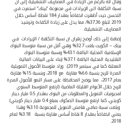
وقال انه بالرغم من الزيادة في المصاريف التشغيلية إلى أن
نسبة التكلفة الى الإيرادات في مجموعة "بيتك" استمرت في
التحسن حيث أظهرت انخفاضاً بمقدار 184 نقطة أساس خلال
2019 لتبلغ 37.36%، مما يدل على زيادة الكفاءة وترشيد
المصاريف التشغيلية.
إضافة إلى ذلك أوضح زهران ان نسبة التكلفة / الإيرادات في
بيتك – الكويت بلغت 32.7% وهي أقل من نسبة متوسط البنوك
الإسلامية المحلية البالغة 43.1% ونسبة متوسط البنوك
التقليدية المحلية البالغة 37.1% (بناء على البيانات المالية
المعلنة كما في سبتمبر 2019). وزاد متوسط الأصول التمويلية
المدرة للربح بنسبة 6.6% مقارنة مع 2018، وبنسبة 15% مقارنة
بعام 2017، مما يوضح المحافظة على مسار النمو للأصول المدرة
للربح خلال الأعوام القليلة الماضية (ارتفع المتوسط السنوي
لمديونيات التمويل والمطلوبات من البنوك بمقدار 0.5 مليار دينار
كويتي، كما ارتفع متوسط الصكوك بمبلغ 0.4 مليار دينار كويتي).
وبلغت نسبة صافي هامش التمويل للمجموعة 3.10% وهذا
يعني انخفاضاً بمقدار 8 نقاط أساس مقارنة بنسبة 3.18% لعام
2018.