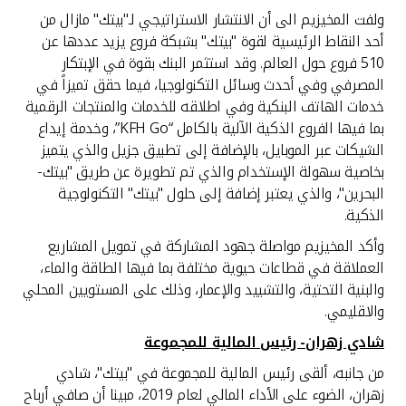
ولفت المخيزيم الى أن الانتشار الاستراتيجي لـ"بيتك" مازال من
أحد النقاط الرئيسية لقوة "بيتك" بشبكة فروع يزيد عددها عن
510 فروع حول العالم. وقد استثمر البنك بقوة في الإبتكار
المصرفي وفي أحدث وسائل التكنولوجيا، فيما حقق تميزاً في
خدمات الهاتف البنكية وفي اطلاقه للخدمات والمنتجات الرقمية
بما فيها الفروع الذكية الآلية بالكامل “KFH Go”، وخدمة إيداع
الشيكات عبر الموبايل، بالإضافة إلى تطبيق جزيل والذي يتميز
بخاصية سهولة الإستخدام والذي تم تطويرة عن طريق "بيتك-
البحرين"، والذي يعتبر إضافة إلى حلول "بيتك" التكنولوجية
الذكية.
وأكد المخيزيم مواصلة جهود المشاركة في تمويل المشاريع
العملاقة في قطاعات حيوية مختلفة بما فيها الطاقة والماء،
والبنية التحتية، والتشييد والإعمار، وذلك على المستويين المحلي
والاقليمي.
شادي زهران- رئيس المالية للمجموعة
من جانبه، ألقى رئيس المالية للمجموعة في "بيتك"، شادي
زهران، الضوء على الأداء المالي لعام 2019، مبينا أن صافي أرباح