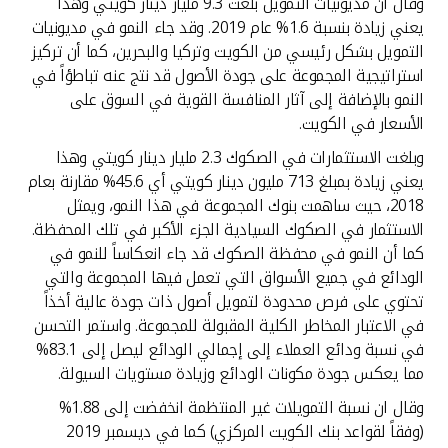
وقال ان مديونيات التمويل بلغت 9.3 مليار دينار كويتي وهذا
يعني زيادة بنسبة 1.6% عام 2019. وقد جاء النمو في مديونيات
التمويل بشكل رئيسي من الكويت وتركيا والبحرين، كما أن تركيز
استراتيجية المجموعة على جودة الأصول قد نتج عنه تباطؤاً في
النمو بالإضافة إلى آثار المنافسة القوية في السوق على
الأسعار في الكويت.
وبلغت الاستثمارات في الصكوك 2.3 مليار دينار كويتي وهذا
يعني زيادة بمبلغ 713 مليون دينار كويتي أي 45.6% مقارنة بعام
2018، حيث ساهمت بنوك المجموعة في هذا النمو، ويمثل
الاستثمار في الصكوك السيادية الجزء الأكبر في تلك المحفظة.
كما أن النمو في محفظة الصكوك قد جاء انعكاساً للنمو في
الودائع في جميع الأسواق التي تعمل فيها المجموعة والتي
تحتوي على فرص محدودة لتمويل أصول ذات جودة عالية أخذاً
في الاعتبار المخاطر الكلية المقبولة للمجموعة. واستمر التحسن
في نسبة ودائع العملاء إلى إجمالي الودائع ليصل إلى 83.1%
مما يعكس جودة مكونات الودائع وزيادة مستويات السيولة.
وقال ان نسبة التمويلات غير المنتظمة انخفضت إلى 1.88%
(وفقاً لقواعد بنك الكويت المركزي) كما في ديسمبر 2019