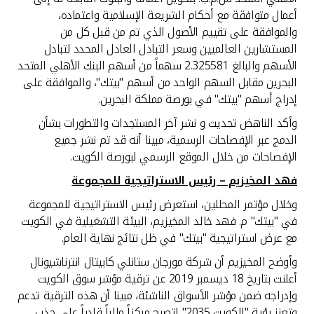
أعمال متوافقة مع أحكام الشريعة الإسلامية واعتماده،
والموافقة على تقييم الأصول الذي تم من قبل كل من
المستشارين العالميين وسعر التبادل العادل المحدد لتبادل
الأسهم والبالغ 2.325581 سهماً من أسهم البنك الأهلي المتحد
البحرين مقابل السهم الواحد من أسهم "بيتك"، والموافقة على
إدراج أسهم "بيتك" في بورصة مملكة البحرين.
وأكد الناهض تحديث و نشر آخر المستجدات والتطورات بشأن
الدمج عبر الإفصاحات الرسمية، مبينا أنه قد تم نشر جميع
الإفصاحات من خلال الموقع الرسمي لبورصة الكويت.
فهد المخيزيم – رئيس الاستراتيجية للمجموعة
وخلال مؤتمر المحللين، استعرض رئيس الاستراتيجية للمجموعة
في "بيتك" م. فهد خالد المخيزيم، البيئة التشغيلية في الكويت
مع عرض استراتيجية "بيتك" في ظل نتائج نهاية العام.
وأوضح المخيزيم أن شركة مورجان ستانلي كابيتال انترناشيونال
أعلنت بتاريخ 18 ديسمبر 2019 عن ترقية مؤشر سوق الكويت
وإدراجه ضمن مؤشر الأسواق الناشئة، مبينا أن هذه الترقية تدعم
وتعزز رؤية "الكويت 2035" لتصبح مركزاً مالياً قادراً على جذب