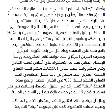
زادت ربحية السهم من 33.06 فلس إلى 36.45 فلس.
وأضاف: "إضافة إلى المركز المالي والبيانات المالية المزودة في
الملحق فقد قمنا أيضاً بإدراج جزء خاص يتعلق بعملية الاستحواذ
على البنك الاهلي المتحد وذلك نظراً لأهميتها للمستثمرين. كما
تم توفير جميع المعلومات الواردة في الشرائح المعروضة على
المساهمين قبل انعقاد الجمعية العمومية غير العادية بتاريخ 20
يناير 2020، وسأقوم بالتركيز بشكل مختصر على البيانات المالية
الرئيسية. كما تم الإفصاح عنه سابقاً فقد قام مساهمي بيتك
بالموافقة على الصفقة وقام كل من بنك الكويت المركزي
ومصرف البحرين المركزي بمنح موافقاتهم المشروطة. ووفقاً
للإفصاح الصادر، فقد تم الاستحواذ على أساس (نسبة التبادل)
وهي سهم واحد لبيتك مقابل 2.325581 سهم للبنك الاهلي
المتحد- البحرين، حيث سينتج عن ذلك تمثيل مساهمي البنك
الأهلي المتحد لنسبة 35% في الكيان الجديد. وتضع هذه
الصفقة "بيتك" كبنك رائد في الشرق الأوسط، وتساهم في نشر
أنشطته ضمن 6 أسواق جديدة بالإضافة إلى الأسواق الحالية.
وقال أن بيتك والبنك الأهلي المتحد يتمتعان بتكامل أعمالهما.
ونتيجة لعملية الاستحواذ هذه فإن مجموعة "بيتك" الجديدة