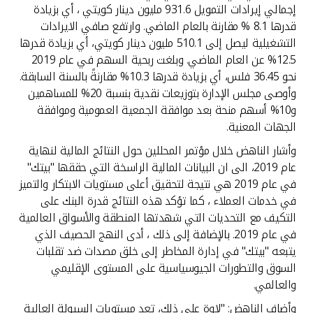
تركيا
إجمالي إيرادات التمويل 931.6 مليون دينار كويتي ، أي بزيادة
قدرها 8.1 % مقارنة بالعام الماضي. وارتفع صافي الايرادات
مصر
التشغيلية ليصل إلى 510.1 مليون دينار كويتي، أي بزيادة قدرها
12.5% عن العام الماضي. وبلغت ربحية السهم في عام 2019
نحو 36.45 فلس، أي بزيادة قدرها 10.3% مقارنةً بالسنة السابقة.
المملكة المتحدة
وأوصى مجلس الإدارة بتوزيعات نقدية بنسبة 20% للمساهمين
و10% أسهم منحة بعد موافقة الجمعية العمومية وموافقة
مملكة البحرين
الجهات المعنية.
وأشار الناهض خلال مؤتمر المحللين حول النتائج المالية لنهاية
عام 2019، الى ان البيانات المالية الراسخة التي حققها "بيتك"
في عام 2019 هي نتيجة لتحقيق أعلى مستويات الابتكار والتميز
في خدمات العملاء ، كما تؤكد هذه النتائج قدرة البنك على
التكيف مع التحديات التي شهدتها المنطقة والأسواق العالمية
في عام 2019. بالإضافة إلى ذلك ، أدى النهج الحصيف الذي
يتبعه "بيتك" في إدارة المخاطر إلى خلق مصدات ضد تقلبات
السوق والتطورات الجيوسياسية على المستوى الإقليمي
والعالمي.
وأضاف الناهض: "لاوة على ذلك، تعد مستويات السيولة العالية