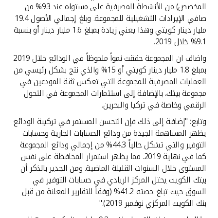
المخصص) من الأنشطة المصرفية على مستواه عند 93% من
صافي الإيرادات التشغيلية للمجموعة. وبلغ إجمالي الأصول 19.4
مليار دينار كويتي وهذا يعني زيادة بمبلغ 1.6 مليار دينار أو بنسبة
9.1% خلال 2019.
واضاف ان المجموعة حققت نمواً ملحوظاً في الودائع خلال 2019
بمبلغ 1.8 مليار دينار كويتي أو 15% والذي نتج بشكل رئيسي من
العمليات المصرفية للمجموعة التي تعكس ثقة المودعين في
مجموعة بيتك، بالإضافة إلى استثمارات المجموعة في التحول
الرقمي وخاصة في تركيا والبحرين.
وتابع: "إضافة إلى ذلك فإن التحسن المستمر في تركيبة الودائع
يظهر المساهمة الجيدة من ودائع الحسابات الجارية وحسابات
التوفير والتي تشكل حالياً 44.3% من إجمالي ودائع المجموعة
كما في نهاية 2019. مما يظهر استمرار المحافظة على نفس
المستوى خلال السنوات القليلة الماضية. ومن الجدير بالذكر أن
بيتك الكويت يحتل المركز الريادي في حسابات التوفير في
السوق حيث تبلغ حصته 41.2% (وفقاً للتقارير المعلنة من قبل
بنك الكويت المركزي نوفمبر 2019)."