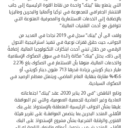
التي يتمتع بها "بيتك" واحدة من نقاط القوة الرئيسية إلى جانب
الانتشار الجغرافي للمجموعة في تركيا وألمانيا والبحرين وماليزيا
بالإضافة إلى الخدمات الاستثمارية والمصرفية المتنوعة التي
تتوافق مع أحدث التقنيات المالية."
ولفت الى أن "بيتك" سجل في 2019 نجاحا في العديد من
الجوانب، حيث حقق قفزات نوعية في تنفيذ استراتيجية التحول
الرقمي، من خلال تبني أحدث ابتكارات التكنولوجيا المالية. إضافةً
إلى ذلك، يحتل "بيتك" مكانة رائدة في سوق الصكوك الإسلامية
والخدمات المالية، منوها بأن الاستثمار في الصكوك بلغ 2.276
مليار دينار كويتي بزيادة قدرها 713 مليون دينار كويتي، أو
45.6% مقارنة بنهاية العام الماضي، ويتمثل معظم الرصيد في
الصكوك السيادية.
وتابع الناهض: "في 20 يناير 2020، عقد "بيتك" اجتماعاته
العادية وغير العادية للجمعية العمومية، والتي تم الموافقة
عليها بشأن الجوانب الرئيسية المتعلقة بالإستحواذ على بنك
الأهلي المتحد البحرين بما يتضمن الموافقـة على تقرير هيئة
الفتوى والرقابة الشرعية بشأن مشروع الإستحواذ على البنك
الأهلي المتحد ش.م.ب. بتحويل أعماله والبنوك التابعة له إلى