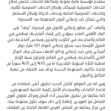
ستقدم مؤسسة مالية متنوعة ومتكاملة الخدمات. تتضمن قطاع
الخدمات المصرفية للشركات وقطاع الخدمات المصرفية للأفراد
والخدمات المصرفية الخاصة وخدمات الخزانة وقطاع الاستثمار
والتي تشكل ثلث إجمالي أصول المجموعة بعد الاستحواذ.
وأضاف: "من منظور إجمالي الأصول فإن استحواذ "بيتك" على
البنك الأهلي المتحد سيؤدي إلى إنشاء أضخم بنك إسلامي في
العالم وأضخم بنك في الكويت والبحرين وسادس أضخم بنك في
الشرق الأوسط حيث يتجاوز إجمالي أصوله 101 مليار دولار
أمريكي. ومن حيث إجمالي ودائع العملاء سيحتل بيتك المركز
الثاني كأضخم بنك إسلامي في العالم. وتتراوح نسبة الإنجاز
لعملية التآزة السنوية التقديرية ما بين 10% إلى 15% سنوياً من
قاعدة تكاليف المجموعة الجديدة وذلك بعد الانتهاء من عملية
التكامل والتحول.
وبين انه من المتوقع للكيان الجديد تحقيق أعلى استفادة من
قاعدة الكفاءات والاستخدام الأمثل للبنية التحتية للمجموعتين،
كما يمكنها من تحقيق مقاييس أداء أفضل ومراكز تفاوض أقوى
للتعامل مع الموردين. إضافة إلى ذلك سوف تكون مجموعة بيتك
في مركز يمكنها من اقتناص الفرص الهامة الناتجة عن العلاقات