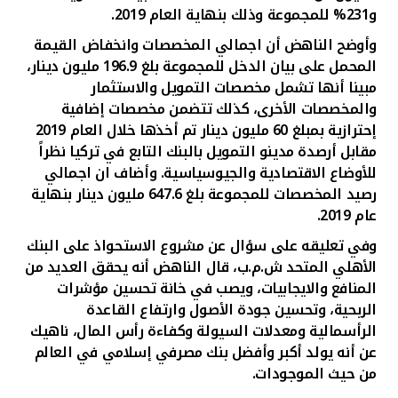
و231% للمجموعة وذلك بنهاية العام 2019.
وأوضح الناهض أن اجمالي المخصصات وانخفاض القيمة
المحمل على بيان الدخل للمجموعة بلغ 196.9 مليون دينار،
مبينا أنها تشمل مخصصات التمويل والاستثمار
والمخصصات الأخرى، كذلك تتضمن مخصصات إضافية
إحترازية بمبلغ 60 مليون دينار تم أخذها خلال العام 2019
مقابل أرصدة مدينو التمويل بالبنك التابع في تركيا نظراً
للأوضاع الاقتصادية والجيوسياسية
.
وأضاف ان اجمالي
رصيد المخصصات للمجموعة بلغ 647.6 مليون دينار بنهاية
عام 2019.
وفي تعليقه على سؤال عن مشروع الاستحواذ على البنك
الأهلي المتحد ش.م.ب، قال الناهض أنه يحقق العديد من
المنافع والايجابيات، ويصب في خانة تحسين مؤشرات
الربحية، وتحسين جودة الأصول وارتفاع القاعدة
الرأسمالية ومعدلات السيولة وكفاءة رأس المال، ناهيك
عن أنه يولد أكبر وأفضل بنك مصرفي إسلامي في العالم
من حيث الموجودات.