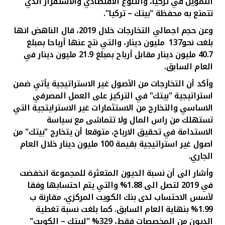
التمويل في تركيا، والتنوع الاقتصادي والاستقرار الذي
تتمتع به محفظة "بيتك – تركيا".
وعن حجم اجمالي التخارجات خلال 2019، قال الناهض انها
بلغت نحو
137
مليون دينار، والتي نتج عنها أرباحا بمبلغ
40.7 مليون دينار مقابل أرباح بمبلغ 21.9 مليون دينار في
العام السابق.
وأكد أن التخارجات من الأصول غير الاستراتيجية يأتي ضمن
استراتيجية "بيتك" في التركيز على العمل المصرفي
الاساسي والتخارج من الاستثمارات غير الاسترايتجية التي
تستهلك من راس المال ولا تتماشى مع سياسة
الاستدامة في تحقيق الارباح، متوقعا أن يتخارج "بيتك" من
اصول غير استراتيجية بقيمة 100 مليون دينار خلال العام
الجاري.
وأشار الى أن نسبة الديون المتعثرة للمجموعة انخفضت
في 2019 لتصل الى 1.88% والتي يتم احتسابها وفقا
لأسس الاحتساب لدى بنك الكويت المركزي، مقارنة ب
1.99% بنهاية العام السابق
.
كما بلغت نسبة تغطية
الديون من المخصصات فقط، 329% "لبيتك – الكويت"