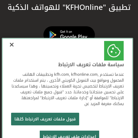
تطبيق "KFHOnline" للهواتف الذكية
سياسة ملفات تعريف الارتباط
عندما تستخدم ,kfh.com, kfhonline.com وتطبيقات الهاتف
المحمول ومواقع بيت التمويل الكويتي الأخرى ، يتم استخدام ملفات
تعريف الارتباط لتخصيص تجربة العملاء وتحسينها ، وهذا سيساعدنا
على تحسين منتجاتنا وخدماتنا. حدد "قبول جميع ملفات تعريف
الارتباط" للموافقة أو "إدارة ملفات تعريف الارتباط" لمراجعتها.
يمكنك معرفة المزيد عن
بيت التمويل الكويتي جميع الحقوق محفوظة © 2026
قبول ملفات تعريف الارتباط كلها
شروط وأحكام استخدام الموقع الإلكتروني
ملفات
إعدادات ملف تعريف الارتباط
تعريف الارتباط
بيان الخصوصية