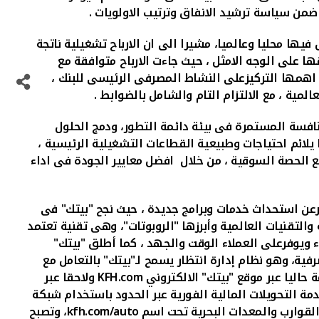
من سياسة ترشيد الانفاق وترتيب الاولويات .
فيها محليا وعالميا، مشيرا الى ان الارباح تشغيلية ناتجة
ها على الوجه الامثل ، حيث جاءت الارباح متوافقة مع
ن اهمها التركيزعلى النشاط المصرفى الرئيسى للبنك ،
مية ، مع الالتزام التام والشامل بالضوابط .
افسة المستمرة فى بيئة دائمة التطور، ودمج الحلول
ا يلائم احتياجات وطبيعية القطاعات التشغيلية الرئيسية ،
يع الحصة السوقية ، من خلال افضل معايير الجودة فى اداء
فرعن استحداث خدمات وبرامج جديدة ، حيث نجح "بيتك" فى
التقنيات العالمية وأبرزها "الروبوتات"، وهى تقنية تعتمد
 ويوفرعلى العملاء الوقت والجهد ، كما أطلق "بيتك"
رفية، وهو نظام إدارة انتظار يسمح لـ"بيتك" بالتعامل مع
 حاليا عبر موقع "بيتك" الالكتروني
KFH.com
ولاحقا عبر
مة التحويلات المالية الفورية عبر الحدود باستخدام شبكة
القوارب والمعدات البحرية تحت اسم
kfh.com/auto
،
وتصبح