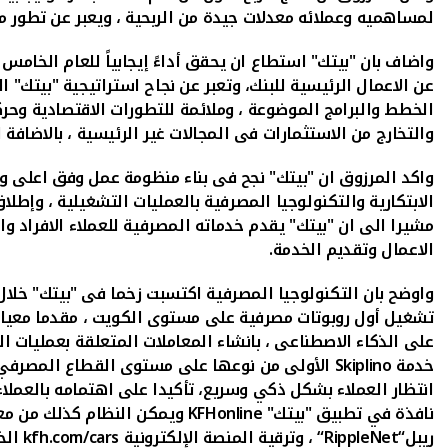
لمساهميه وعملائه معدلات جيدة من الربحية ، ويعبر عن تطور م
واضاف بان "بيتك" استطاع ان يحقق أداءً إيجابياً للعام الخامس 
عن الاعمال الرئيسية للبنك، وتعبر عن نجاح استراتيجية "بيتك" 
الخطط والبرامج الموضوعة ، وملائمة للتطورات الاقتصادية وحر
والتخارج من الاستثمارات فى المجالات غير الرئيسية ، بالاضافة
واكد المرزوق ان "بيتك" نجح فى بناء منظومة عمل وفق اعلى و
الابتكارية والتكنولوجيا المصرفية بالعمليات التشغيلية ، وإطلا
مشيرا الى ان "بيتك" يقدم خدماته المصرفية للعملاء الافراد و
الاعمال وتقديم الخدمة.
واوضح بان التكنولوجيا المصرفية اكتسبت زخما فى "بيتك" خلال
تشغيل أول روبوتات مصرفية على مستوى الكويت ، مقدما معياراً 
على الذكاء الاصطناعى ، بانشاء المعاملات المتعلقة بعمليات 
خدمة
Skiplino
الأولى من نوعها على مستوى القطاع المصرفي 
انتظار العملاء بشكل ذكي وسريع، تأكيدا على اهتمامه بالعملاء
نافذة في تطبيق "بيتك"
KFHonline
ويمكن النظام كذلك من معرف
ريبل
“
RippleNet
“
، وترقية المنصة الإلكترونية
kfh.com/cars
الخ