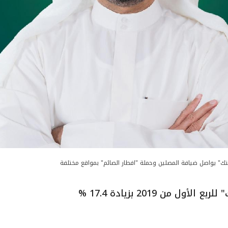
تك" يواصل ضيافة المصلين وحملة "افطار الصائم" بمواقع مختلفة