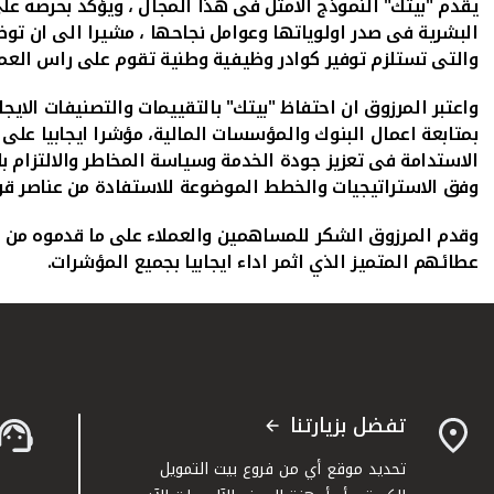
يقدم "بيتك" النموذج الامثل فى هذا المجال ، ويؤكد بحرصه على د
البشرية فى صدر اولوياتها وعوامل نجاحها ، مشيرا الى ان تو
والتى تستلزم توفير كوادر وظيفية وطنية تقوم على راس العمل
واعتبر المرزوق ان احتفاظ "بيتك" بالتقييمات والتصنيفات الايجا
بمتابعة اعمال البنوك والمؤسسات المالية، مؤشرا ايجابيا على 
الاستدامة فى تعزيز جودة الخدمة وسياسة المخاطر والالتزام بالت
وفق الاستراتيجيات والخطط الموضوعة للاستفادة من عناصر ق
وقدم المرزوق الشكر للمساهمين والعملاء على ما قدموه من دعم
عطائهم المتميز الذي اثمر اداء ايجابيا بجميع المؤشرات.
تفضل بزيارتنا
تحديد موقع أي من فروع بيت التمويل