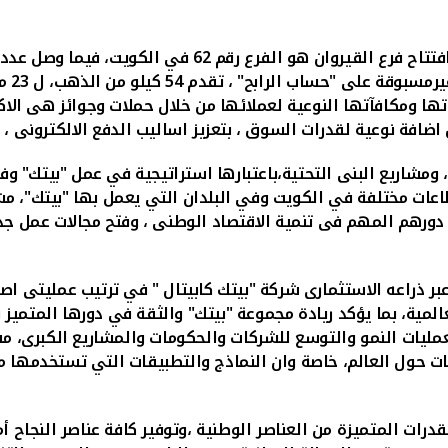
 الكويت، فيما وصل عدد الفروع الخاصة بخدمة السيدات الى
المنت
اتها ومكافآتها النوعية لعملائها من خلال حملات وجوائز هى ا
 اضافة نوعية لقدرات السوق ، بتعزيز اساليب الدفع الالكترونى ، 
 ومشاريع البنى التحتية،باعتبارها استراتيجية في عمل "بيتك" 
اعات مختلفة في الكويت وفي البلدان التي يعمل بها "بيتك"، مشي
 دورهم المهم فى تنمية الاقتصاد الوطنى ، وفتح مجالات عمل ج
عالمية، بما يؤكد ريادة مجموعة "بيتك" والثقة في دورها المتم
عمليات النمو والتوسع للشركات والحكومات والمشاريع الكبرى، م
ت حول العالم، خاصة وان النماذج والتطبيقات التي تستخدمها م
رات المتميزة من العناصر الوطنية
،وتوفير كافة عناصر النجاح 