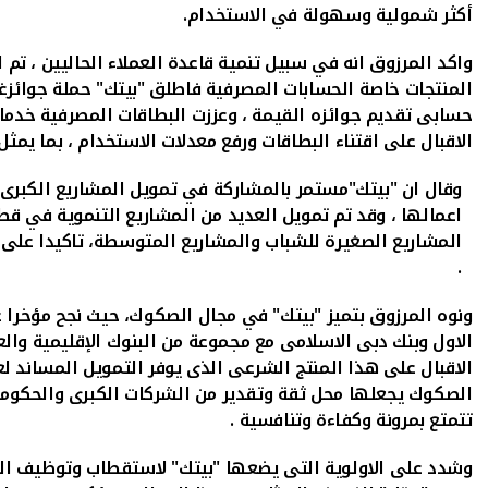
أكثر شمولية وسهولة في الاستخدام.
واكد المرزوق انه في سبيل تنمية قاعدة العملاء الحاليين ، تم افتتاح فرع القيروان هو الفرع رقم 62 في
حسابى تقديم جوائزه القيمة ، وعززت البطاقات المصرفية خدم
الاقبال على اقتناء البطاقات ورفع معدلات الاستخدام ، بما يمثل
وقال ان "بيتك"مستمر بالمشاركة في تمويل المشاريع الكبرى،
اعمالها ، وقد تم تمويل العديد من المشاريع التنموية في قط
المشاريع الصغيرة للشباب والمشاريع المتوسطة، تاكيدا على
.
الاول وبنك دبى الاسلامى مع مجموعة من البنوك الإقليمية وال
الاقبال على هذا المنتج الشرعى الذى يوفر التمويل المساند ل
الصكوك يجعلها محل ثقة وتقدير من الشركات الكبرى والحكوما
تتمتع بمرونة وكفاءة وتنافسية .
وشدد على الاولوية التى يضعها "بيتك" لاستقطاب وتوظيف القد