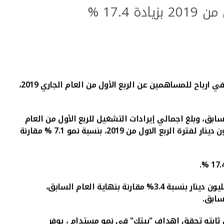
- صافي ارباح للمساهمين عن الربع الأول من العام الجاري 2019،
وبلغ اجمالي إيرادات التشغيل للربع الأول من العام
مليون دينار لفترة الربع الاول من 2019، بنسبة نمو 7.1 % مقارنة
.
ر ، القائم على اسس ثابته تحقق اهداف "بيتك" فى نمو مستدام ، يوفر