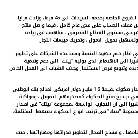
45
فرعا، وزادت مزايا
جات خاصة الحسابات المصرفية فاطلق "بيتك" حملة جوائزغيرمسبوقة على "حساب الرابح" ، تقدم 54 كيلو من الذهب، ل 23 من عملاء الحساب على مدى عام كامل ، فيما واصل منتج
لاكبرعلى مستوى القطاع المصرفى ، ساهمت فى زيادة
وتسهيل تحويل الامول ، وتحريك مبيعات التجار.
وفي اطار دعم جهود التنمية ومساعدة الشركات على تطوير
را الى الاهتمام الذى يوليه "بيتك" الى دعم وتنمية
ديدة وتنويع فرص الاستثمار وجذب الشباب الى العمل الخاص
ونوه المرزوق بتميز "بيتك" في مجال الصكوك، حيث نجح مؤخرا عبر ذراعه الاستثمارى شركة "بيتك كابيتال " في ترتيب عمليتى اصدار صكوك بقيمة 1.6 مليار دولار امريكى لصالح بنك ابوظبى
يز في ترسيخ منتج الصكوك كمصدرمهم للتمويل ، ومواكبة
شيرا الى ان التجارب الواسعة لمجموعة "بيتك" فى اصدار
جموعة "بيتك" فى ترتيب انواع الصكوك بصيغها المختلفة،
أمامها ، وافساح المجال لتطوير قدراتها ومهاراتها ، حيث