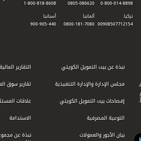
1-800-818-8608
0805-086620
0-800-014-8898
تركيا
ألمانيا
أسبانيا
900-905-440
0800-181-7080
00908507712154​
نبذة عن بيت التمويل الكويتي
التقارير المالية
مجلس الإدارة والإدارة التنفيذية
تقارير سوق الع
.
ليوم
إفصاحات بيت التمويل الكويتي
علاقات المستث
التوعية المصرفية
الاستدامة
بيان الأجور والعمولات
نبذة عن مجموع