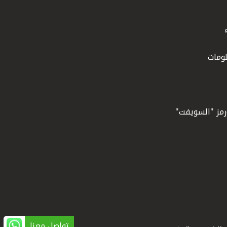
ومات
ورمز "السويفت"
تواصل معنا