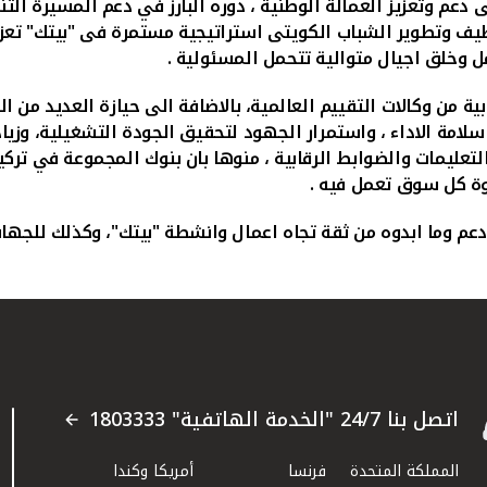
عم وتعزيز العمالة الوطنية ، دوره البارز في دعم المسيرة التنمو
ظيف وتطوير الشباب الكويتى استراتيجية مستمرة فى "بيتك" تعزز
 وخلق اجيال متوالية تتحمل المسئولية .
بية من وكالات التقييم العالمية، بالاضافة الى حيازة العديد من 
سلامة الاداء ، واستمرار الجهود لتحقيق الجودة التشغيلية، وزي
عليمات والضوابط الرقابية ، منوها بان بنوك المجموعة في تركيا و
وة كل سوق تعمل فيه .
 وما ابدوه من ثقة تجاه اعمال وانشطة "بيتك"، وكذلك للجهات 
اتصل بنا 24/7 "الخدمة الهاتفية" 1803333
المملكة المتحدة
فرنسا
أمريكا وكندا