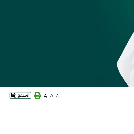
A
A
استمع
A