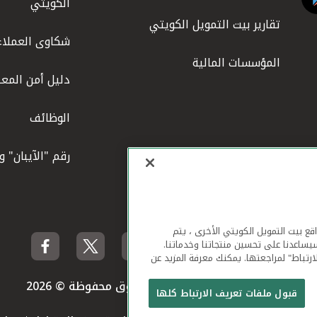
الكويتي
تقارير بيت التمويل الكويتي
شكاوى العملاء
المؤسسات المالية
دليل أمن المعل
الوظائف
رقم "الآيبان" 
لهاتف المحمول ومواقع بيت التمويل الكويتي الأخرى ، يتم
يساعدنا على تحسين منتجاتنا وخدماتنا.
ارتباط" لمراجعتها. يمكنك معرفة المزيد عن
بيت التمويل الكويتي جميع الحقوق محفوظة © 2026
قبول ملفات تعريف الارتباط كلها