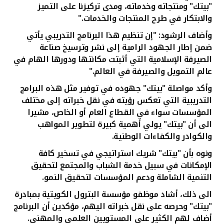
"بيتك" ومنتجاته وخدماته، ومدى تركيزنا على التميز
والابتكار في طرح المنتجات والخدمات."
وأضاف الرشود: "إن تنظيم هذا البرنامج التدريبي يأتي
ضمن إطار الجهود الرامية إلى نشر وترسيخ صناعة
الصيرفة الإسلامية التي أثبتت مكانتها ودورها الهام في
عالم التمويل والصيرفة في العالم."
وأكد مواصلة "بيتك" جهوده في توفير مثل هذه البرامج
التدريبية التي تعكس رؤيته في نقل خبراته إلى مختلف
المؤسسات سواء في القطاع العام أو الخاص، مشيرا
الى أن "بيتك" يولي أهمية كبيرة لتطوير المواهب
والكوادر والكفاءات الوطنية.
ونوه بأن "بيتك" شريك استراتيجي في تسخير كافة
الإمكانات في سبيل خدمة الشباب والمجتمع لتحقيق
التنمية الشاملة ودعم المؤسسات لتحقيق النمو.
الى ذلك، أشاد موظفو مؤسسة البترول الكويتية بمبادرة
"بيتك" وحرصه على نقل خبراته اليهم، مؤكدين أن البرنامج
أضاف لهم الكثير على المستويين العلمي والمهني.