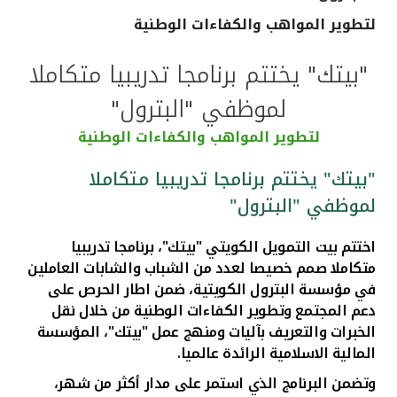
لتطوير المواهب والكفاءات الوطنية
القنوات المصرفية
"بيتك" يختتم برنامجا تدريبيا متكاملا
أدوات وخدمات
لموظفي "البترول"
خدمات ما بعد البيع
لتطوير المواهب والكفاءات الوطنية
"بيتك" يختتم برنامجا تدريبيا متكاملا
لموظفي "البترول"
اتصل بنا
اختتم بيت التمويل الكويتي "بيتك"، برنامجا تدريبيا
مواقع الفروع وأجهزة الصرف الآلي
متكاملا صمم خصيصا لعدد من الشباب والشابات العاملين
في مؤسسة البترول الكويتية، ضمن اطار الحرص على
ألمانيا
دعم المجتمع وتطوير الكفاءات الوطنية من خلال نقل
الخبرات والتعريف بآليات ومنهج عمل "بيتك"، المؤسسة
ماليزيا
المالية الاسلامية الرائدة عالميا.
وتضمن البرنامج الذي استمر على مدار أكثر من شهر،