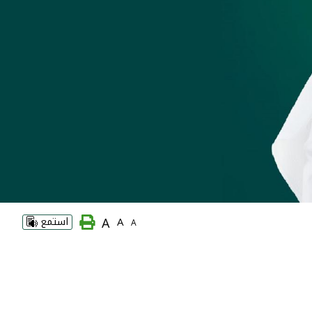
A
A
استمع
A