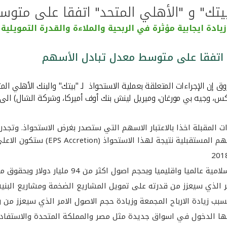
بيتك" و "الأهلي المتحد" اتفقا على متو
زيادة ايجابية مؤثرة في الربحية والملاءة والقدرة التمويلية
د" اتفقا على متوسط معدل تبادل الأسهم
 إن الإجراءات المتعلقة بعملية الاستحواذ لـ "بيتك" والبنك الأهلي الم
وجيه بي مورغان، وميريل لينش بنك أوف أميركا، وشركة الشال) الى الج
ت المقبلة اخذا بالاعتبار الاسهم التي ستصدر بغرض الاستحواذ. وتجد
EP) ستكون الاعلى مقارنة مع صفقات الاستحواذ التي تمت في الشرق الاوسط
 اصول اكثر من 94 مليار دولار وبحقوق مساهمين تناهز 10مليار دولار
 زيادة الارباح المجمعة وزيادة حجم الاصول الامر الذي سيعزز من رب
ح لها الدخول في اسواق جديدة مثل مصر والمملكة المتحدة والاستفادة