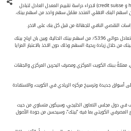
وفي ضوء الجدوى المالية التي اشارت اليها الدراسات المذكورة، فقد اتفق كلا من بيتك والاهلي المتحد على تعيين مستشارين عالميين (hsbc و credit suisse) لاجراء دراسة تقييم المعدل العادل لتبادل
سات التقصي النافي للجهالة من قبل كل بنك على الاخر.
ووضح المرزوق ان الاستحواذ في حال اعتماد دراسات التقصي النافي للجهالة والحصول على الموافقات الرقابية سيتم من خلال اصدار اسهم تعادل حوالي 53.96٪ من اسهم بيتك الحالية. وبين بان ارباح بيتك
لحة مساهمي بيتك من خلال زيادة ربحية السهم وذلك دون الاخذ بالاعتبار المزايا
 ممثلةً بـبنك الكويت المركزي ومصرف البحرين المركزي والجهات
 إلى أسواق جديدة وترسيخ مركزه الريادي في الكويت، والاستفادة
 كيان مصرفي في الكويت بقيمة تساوي حوالي 94 مليار دولار وسادس أكبر مصرف في دول مجلس التعاون الخليجي، وسيكون متساوي من حيث
اع المصرفي الكويتي بما فيه "بيتك"، وسيحسن من جودة الأصول