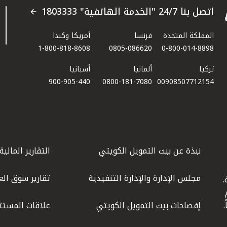
اتصل بنا 24/7 "الخدمة الهاتفية" 1803333
المملكة المتحدة
فرنسا
أمريكا وكندا
1-800-818-8608
0805-086620
0-800-014-8898
تركيا
ألمانيا
أسبانيا
900-905-440
0800-181-7080
00908507712154​
نبذة عن بيت التمويل الكويتي
التقارير المالية
مجلس الإدارة والإدارة التنفيذية
تقارير سوق الع
.
ليوم
إفصاحات بيت التمويل الكويتي
علاقات المستث