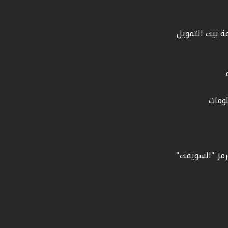
ة بيت التمويل
ومات
ورمز "السويفت"