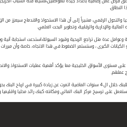
لق فرص عمل إضافية بأعداد جيدة للمواطنين،لاسيما فئة الشباب الخريجين
 النطاق.
 والتحول الرقمي، مشيراً إلى أن هذا الاستحواذ والاندماج سيعزز من الإم
لمالية والإدارية والرقابية، وتطوير البحث العلمي.
 وعوامل عدة مثل تراجع الربحية وقيود السيولة،استدعت استجابة آنية و
 الكيانات الكبرى ، وستستمر الضغوط في هذا الاتجاه، خاصة وأن مبررات
 على مستوى الأسواق الخليجية مما يؤكد أهمية عمليات الاستحواذ والان
ج عملهم.
مل على ترسيخ مركز البنك المالي ومكانته كبنك رائد محليا واقليميا ود