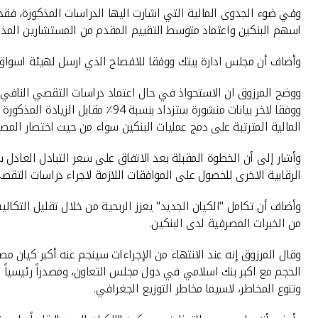
اسهم البنكين واعتماد متوسط التقييم المقدم من المستشارين المذكورين حيث انتهت دراستيهما الى متوسط تبا
وأضاف أن مجلس ادارة بيتك ووفقا للافصاح الذي ارسل لهيئة اسواق 
ووفقا لاخر بيانات منشورة ستزدا
المالية المترتبة على دمج عمليات البنكين سواء من حيث اختصار المصا
وأشار إلى أن الخطوة المقبلة بعد الاتفاق على سعر التبادل العادل 
الرقابية الاخرى للحصول على الموافقات اللازمة لاجراء دراسات التق
وأضاف أن تكامل "الكيان الجديد" يعزز الربحية من خلال تقليل التكا
من الخبرات المصرفية لدى البنكين.
الحجم مع اكبر بنك اسلامي في دول مجلس التعاون، ومصدراً رئيسياً
وتنوع المخاطر، لاسيما مخاطر التوزيع الجغرافي.