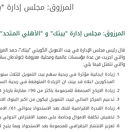
المرزوق: مجلس إدارة "
المرزوق: مجلس إدارة "بيتك" و "الأهلي المتح
قال رئيس مجلس الإدارة في بيت التمويل الكويتي "بيتك"، حمد المرزوق
والتي اجريت من عدة مؤسسات عالمية ومحلية معروفة (غولدمان ساكس، 
والتي تتمثل فيما يلي:
زيادة ايجابية مؤثرة في ربحية سهم بيت التمويل للثلاث سنوا
المذكورين اعلاه قد بينت ان الزيادة المتوقعة في ربحية السهم المستقبلية نتيجة لهذا الاستحواذ (S Accretion
زيادة الارباح المجمعة للمجموعة باكثر من 90٪ مقارنة بارباح 2018
تدعيم المركز المالي لبيت التمويل ليكون من اكبر البنوك الاسلامية عالميا واقليميا وبحجم
زيادة القدرة الاقراضية للبنك بعد الاستحواذ بحوالي 61٪ الامر الذي سيعزز من قدرته على تمويل المشاريع الضخمة ومشاريع البنية التحتية محليا واقليميا
تخفيض تكلفة الاموال وخاصة على صعيد الاقتراض الدولي بسبب
تعزيز الانتشار الجغرافي للمجموعة بعد الاستحواذ وبما يتي