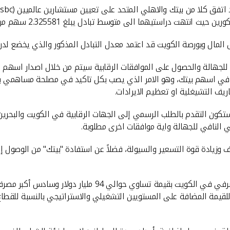
دل يبلغ 2.325581 سهم من اسهم البنك الاهلي المتحد مقابل سهم واحد من اسهم بيتك.
المال وبورصة الكويت قد اعتمد معدل التبادل المذكور والذي يخضع لدرا
د بنسبة 94٪ مقابل الزيادة المذكورة في اسهم بيتك، وهو الامر الذي يصب بكل تاكيد في مص
ريف التشيغلية او تعظيم الايرادات.
ستكون التقدم بالطلب الرسمي إلى الجهات الرقابية في الكويت والبحرين،
صي النافي للجهالة واية موافقات اخرى مطلوبة.
ليف وزيادة قوة التسعير والسيولة، فضلاً عن استفادة "بيتك" من الوصول
وقال المرزوق إنه عند الانتهاء من الإجراءات سينجم عنه أكبر
 للقيمة المضافة على المستويين التشغيلي والاستراتيجي بالنسبة للقط