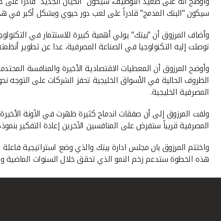
وأوضح أنه على صعيد التوظيف، سيكون "الكيان الجديد" قادراً على خ
سيكون "البنك المدمج" قادراً على لعب دور حيوي وبشكل أكبر في هذا
وأضاف المرزوق أن "بيتك" يولي أهمية كبيرة للاستثمار في التكنولوجيا
توصلت إليه التكنولوجيا في الصناعة المصرفية، عدا عن تطوير أنظمته ا
وأوضح المرزوق أن المعطيات الاقتصادية الأخيرة والمنافسة المحتدمة
الظروف الحالية في الأسواق الخليجية تحفز الشركات على التوجه نحو
المصرفية الخليجية.
ولفت المرزوق إلى أن صفقات اندماج كثيرة ظهرت في الآونة الأخيرة
المصرفية قريباً ستفرض على المنافسين الآخرين إعادة التفكير بنموذ
هذه الخطوة ستدعم زخم النمو الذي تحقق خلال السنوات الماضية وستع