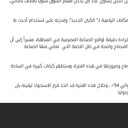
 الذين يساوي عدد من يدخل منهم السوق سنوياً بالآلاف. بالتالي،
كانات الرقمية لـ" الكيان الجديد"، وقدرته على استخدام أحدث ما
قراءة دقيقة لواقع الصناعة المصرفية في المنطقة، مشيراً إلى أن
 الاندماج واضحة في ظل التخمة التي تعاني منها الصناعة
دماج وضرورتها في هذه الفترة، وستظهر كيانات كبيرة في الساحة
واختتم المرزوق بان مجلس ادارة بيتك والذي وضع استراتيجية فاعلة للبنك خلال ال 4 سنوات الماضية اثمرت عن زيادة كبيرة في ارباح البنك بحوالي 94٪ ، وخلال هذه الفترة قد اتخذ قرار الاستحواذ ليقينه بان
وليا.