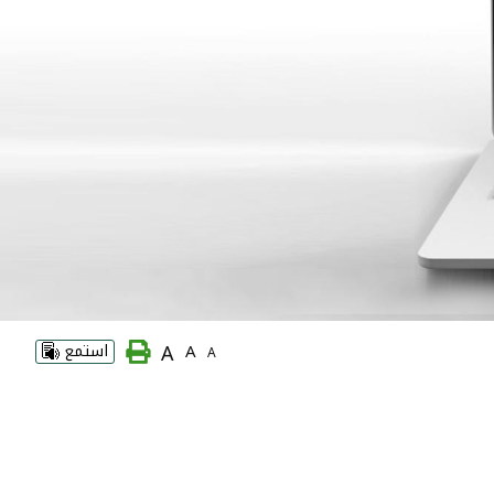
A
A
استمع
A