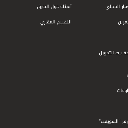
قار المحلي
أسئلة حول التورق
مرين
التقييم العقاري
ة بيت التمويل
ومات
ورمز "السويفت"