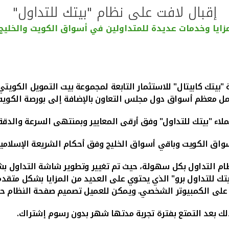
إقبال لافت على نظام "بيتك للتداول"
زايا وخدمات عديدة للمتداولين في أسواق الكويت والخليج
بيتك كابيتال" للاستثمار التابعة لمجموعة بيت التمويل الكويتي 
ل معظم أسواق دول مجلس التعاون بالإضافة إلى بورصة الكويت
اء "بيتك للتداول" وفق أرقى المعايير وبمنتهى السرعة والدقة 
 أسواق الكويت وباقي أسواق الخليج وفق أحكام الشريعة الإسلا
م التداول بكل سهولة، حيث تم تغيير وتطوير شاشة التداول بشك
ك للتداول برو" الذي يحتوي على العديد من المزايا بشكل متقدم
 على الكمبيوتر الشخصي. ويمكن للعميل تصميم صفحة النظام حسب 
لك بعد التمتع بفترة تجربة مدتها شهر بدون رسوم إشتراك.