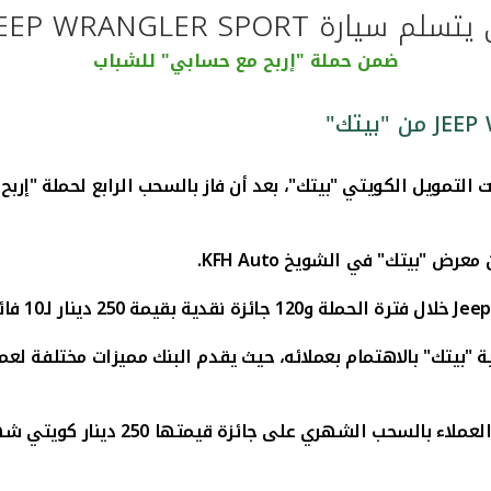
JEEP WRANGLER SPORT من "بيتك"
ضمن حملة "إربح مع حسابي" للشباب
ت التمويل الكويتي "بيتك"، بعد أن فاز بالسحب الرابع لحملة "إر
ن معرض "بيتك" في الشويخ
KFH Auto
.
Jeep
خلال فترة الحملة و120 جائزة نقدية بقيمة 250 دينار لـ10 فائزين شهريا.
 "بيتك" بالاهتمام بعملائه، حيث يقدم البنك مميزات مختلفة لع
قيمتها 250 دينار كويتي شهريا، بالاضافة الى 3 سحوبات على 3 سيارات