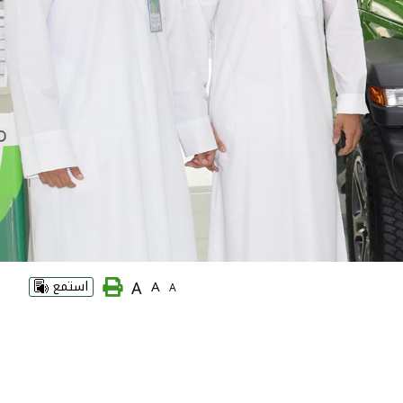
A
A
استمع
A