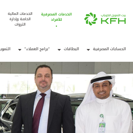
الخدمات المالية
الخدمات المصرفية
الخاصة وإدارة
للأفراد
الثروات
الحسابات المصرفية
البطاقات
"برامج العملاء"
التموي