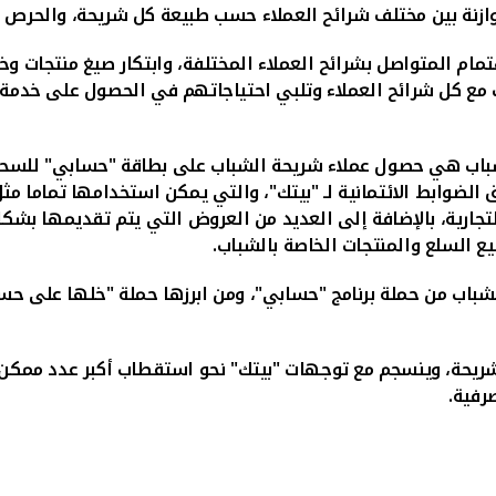
وازنة بين مختلف شرائح العملاء حسب طبيعة كل شريحة، والحرص 
تمام المتواصل بشرائح العملاء المختلفة، وابتكار صيغ منتجات وخ
 مع كل شرائح العملاء وتلبي احتياجاتهم في الحصول على خدمة م
لشباب هي حصول عملاء شريحة الشباب على بطاقة "حسابي" للسحب
ابط الائتمانية لـ "بيتك"، والتي يمكن استخدامها تماما مثل ال
لتجارية، بالإضافة إلى العديد من العروض التي يتم تقديمها بشك
ع السلع والمنتجات الخاصة بالشباب.
باب من حملة برنامج "حسابي"، ومن ابرزها حملة "خلها على حسابي
حة، وينسجم مع توجهات "بيتك" نحو استقطاب أكبر عدد ممكن م
رفية.