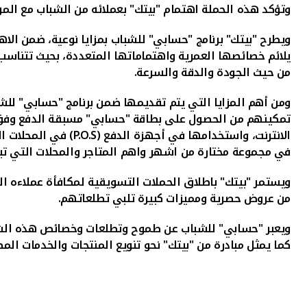
وتؤكد هذه الحملة اهتمام "بيتك" بعملائه من الشباب مع الم
ويطرح "بيتك" برنامج "حسابي" للشباب بمزايا نوعية، ضمن الاه
يلائم خصائصها العمرية واهتماماتها المتعددة، بحيث تتناسب
من حيث الجودة والدقة والسرعة
.
ومن أهم المزايا التي يتم تقديمها ضمن برنامج "حسابي" ل
تمكينهم من الحصول على بطاقة "حسابي" مسبقة الدفع وفق الضو
الانترنت، واستخدامها في أجهزة الدفع (
P.O.S
) في المحلات ا
في مجموعة مختارة من اشهر واهم المتاجر والمحلات التي تبي
ويستمر "بيتك" باطلاق الحملات التسويقية لمكافأة عملاءه الش
من عروض حصرية ومميزات كبيرة تلبي تطلعاتهم.
ويعبر "حسابي" للشباب عن طموح وتطلعات وخصائص هذه الشري
كما يمثل مبادرة من "بيتك" نحو تنويع المنتجات والخدمات المص