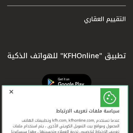
التقييم العقاري
تطبيق "KFHOnline" للهواتف الذكية
سياسة ملفات تعريف الارتباط
عندما تستخدم ,kfh.com, kfhonline.com وتطبيقات الهاتف
المحمول ومواقع بيت التمويل الكويتي الأخرى ، يتم استخدام ملفات
تعريف الارتباط لتخصيص تجربة العملاء وتحسينها ، وهذا سيساعدنا