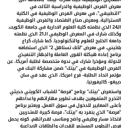
معرض الفرص الوظيفية والدراسية الثالث في
"التطبيقي"، في معرض الفرص الوظيفية في الكلية
الاسترالية، ومعرض صناع الاقتصاد والفرص الوظيفية
الـ24 الذي نظمته كلية العلوم الادارية في جامعة الكويت.
وكذلك شارك في المعرض الوظيفي الـ21 الذى نظمته
جامعة الخليج للعلوم والتكنولوجيا. كما شارك كراع
بلاتيني، في معرض "لأنك تستاهل 2" الذي استضافه
برنامج إعادة هيكلة القوى العاملة والجهاز التنفيذي
للدولة. ومؤخرا شارك في ندوة متخصصة لطلبة أمريكا، عن
الفرص الوظيفية في "بيتك" ضمن مشاركة البنك في
مؤتمر اتحاد الطلبة- فرع امريكا، الذي عقد في سان
دييغو- كاليفورنيا.
واستعرض "بيتك" برنامج "فرصة" للشباب الكويتي حديثي
التخرج المتفوقين بهدف تطوير مهاراتهم واعدادهم
بأعلى المعايير للدخول في سوق العمل. ويعتبر برنامج
"فرصة" الذي ينفرد به "بيتك"، فرصة كبيرة للمتدربين
لاتخاذ مسار وظيفي واضح ومناسب لقدراتهم، كونه يحمل
فرص التطوير المستمر للقدرات والطاقات الابداعية