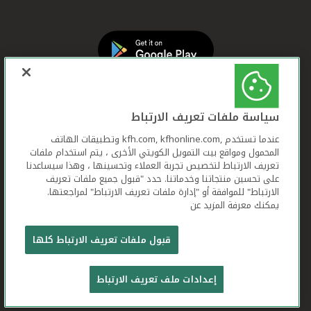
سياسة ملفات تعريف الارتباط
عندما تستخدم ,kfh.com, kfhonline.com وتطبيقات الهاتف
المحمول ومواقع بيت التمويل الكويتي الأخرى ، يتم استخدام ملفات
تعريف الارتباط لتخصيص تجربة العملاء وتحسينها ، وهذا سيساعدنا
على تحسين منتجاتنا وخدماتنا. حدد "قبول جميع ملفات تعريف
الارتباط" للموافقة أو "إدارة ملفات تعريف الارتباط" لمراجعتها.
يمكنك معرفة المزيد عن
بيت التمويل الكويتي جميع الحقوق محفوظة © 2026
قبول ملفات تعريف الارتباط كلها
شروط وأحكام استخدام الموقع الإلكتروني
ملفات
إعدادات ملف تعريف الارتباط
تعريف الارتباط
بيان الخصوصية
تواصل معنا