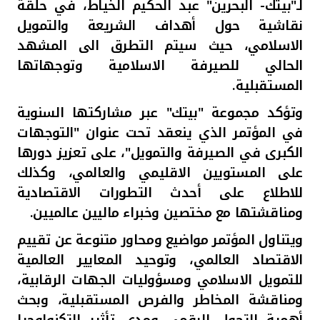
لـ"بيتك- البحرين"
عبد الحكيم الخياط، في حلقة
نقاشية حول أهداف الشريعة والتمويل
الاسلامي، حيث سيتم التطرق الى المشهد
الحالي للصيرفة الاسلامية وتوجهاتها
المستقبلية.
وتؤكد مجموعة "بيتك" عبر مشاركتها السنوية
في المؤتمر الذي ينعقد تحت عنوان "التوجهات
الكبرى في الصيرفة والتمويل"، على تعزيز دورها
على المستويين الاقليمي والعالمي، وكذلك
للاطلاع على أحدث التطورات الاقتصادية
ومناقشتها مع مختصين وخبراء ماليين عالميين.
ويتناول المؤتمر مواضيع ومحاور متنوعة عن تقييم
الاقتصاد العالمي، وتوحيد المعايير العالمية
للتمويل الاسلامي ومسؤوليات الجهات الرقابية،
ومناقشة المخاطر والفرص المستقبلية، وبحث
أهمية التحول الرقمي ومدى تأثير التكنولوجيا