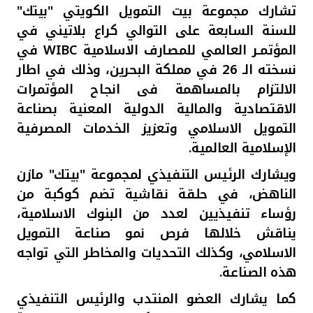
تركيا
تشارك مجموعة بيت التمويل الكويتي "بيتك"
للسنة السابعة على التوالي كراع بلاتيني في
مصر
المؤتمـر العالمي للمصارف الاسلامية
WIBC
في
نسخته الـ 26 في مملكة البحرين، وذلك في اطار
المملكة المتحدة
الالتزام بالمساهمة فى انجاح المؤتمرات
الاقتصادية والمالية الدولية المعنية بصناعة
مملكة البحرين
التمويل الاسلامي
و
تعزيز الخدمات المصرفية
الإسلامية العالمية.
ويشارك الرئيس التنفيذي لمجموعة "بيتك" مازن
الناهض، في حلقة نقاشية تضم كوكبة من
رؤساء تنفيذيين لعدد من البنوك الاسلامية،
يناقش خلالها فرص نمو صناعة التمويل
الاسلامي، وكذلك التحديات والمخاطر التي تواجه
هذه الصناعة.
كما يشارك العضو المنتدب والرئيس التنفيذي