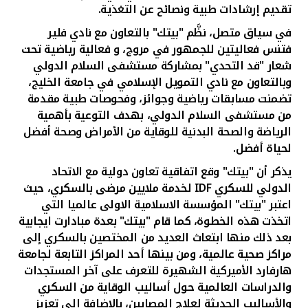
تقديم إرشادات طبية ونصائح عن التغذية.
في سياق متصل، نظَّم "بيتك" بالتعاون مع نادي فلير
فتنس فعاليتين للجمهور في مروج، و فعالية رياضية تحت
شعار "قد التحدي" بمشاركة مستشفى السلام الدولي
وبالتعاون مع نادي التمويل الإسلامي في جامعة الخليج،
تضمنت مسابقات رياضية وجوائز، وفحوصات طبية مقدمة
من مستشفى السلام الدولي، بهدف التوعية بأهمية
الرياضة والصحة البدنية للوقاية من الأمراض وصحة أفضل
لحياة أفضل.
يذكر أن "بيتك" وقع اتفاقية
تعاون دولية مع الاتحاد
الدولي للسكري
IDF
لخدمة ملايين مرضى بالسكري، حيث
اع
تبر "بيتك" المؤسسة الاسلامية الاولى عالميا التي
اتخذت هذه الخطوة
، كما قام "بيتك" بعدة مبادارت ايجابية
بعد ذلك منها ابتعاث
العديد من المختصين بالسكري إلى
مراكز صحية عالمية، ومن بينها أحد المراكز التابعة لجامعة
هارفارد الأميركية الشهيرة للتعرف على آخر المستجدات
والدراسات العالمية حول أساليب الوقاية من السكري
والأساليب الحديثة لعلاج المصابين، بالاضافة الى تعزيز