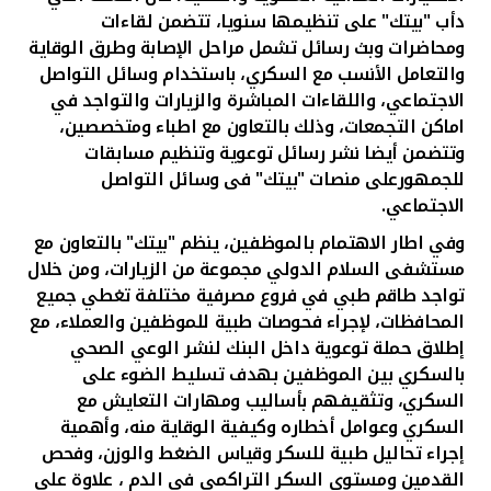
دأب "بيتك" على تنظيمها سنويا، تتضمن لقاءات
ومحاضرات وبث رسائل تشمل مراحل الإصابة وطرق الوقاية
والتعامل الأنسب مع السكري، باستخدام وسائل التواصل
الاجتماعي، واللقاءات المباشرة والزيارات والتواجد في
اماكن التجمعات، وذلك بالتعاون مع اطباء ومتخصصين،
وتتضمن أيضا نشر رسائل توعوية وتنظيم مسابقات
للجمهورعلى منصات "بيتك" فى وسائل التواصل
الاجتماعي.
وفي اطار الاهتمام بالموظفين، ينظم "بيتك" بالتعاون مع
مستشفى السلام الدولي مجموعة من الزيارات، ومن خلال
تواجد طاقم طبي في فروع مصرفية مختلفة تغطي جميع
المحافظات، لإجراء فحوصات طبية للموظفين والعملاء، مع
إطلاق حملة توعوية داخل البنك لنشر الوعي الصحي
بالسكري بين الموظفين بهدف تسليط الضوء على
السكري، وتثقيفهم بأساليب ومهارات التعايش مع
السكري وعوامل أخطاره وكيفية الوقاية منه، وأهمية
إجراء تحاليل طبية للسكر وقياس الضغط والوزن، وفحص
القدمين ومستوى السكر التراكمي في الدم ، علاوة على