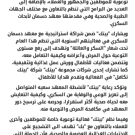
تركيا
توعوية للموظفين والجمهور والعملاء، بالإضافة إلى
العديد من البرامج التي تنظم بالتعاون مع مختلف الجهات
الطبية والصحية وفي مقدمتها معهد دسمان لأبحاث
مصر
السكري.
ويشارك "بيتك" ضمن شراكة استراتيجية مع معهد دسمان
المملكة المتحدة
للسكري في فعاليتهم السنوية التي تنظم هذا العام
تحت شعار "السكر والعائلة" وتهدف إلى رفع مستوى
مملكة البحرين
التوعية حول المرض وأعراضه وكيفية التعامل معه،
وتتضمن فعاليات للأطفال وورش عمل غذائية وتثقيفية،
كما تشارك إحدى شركات مجموعة "بيتك" شركة "بيتك
تكافل" في الفعالية وتقدم هدايا للأطفال.
وتؤكد رعاية "بيتك" لأنشطة المعهد سعيه المتواصل
إلى تعزيز الوعي والوقاية من السكري، وكيفية التعايش
معه لحياة صحية أكثر استقرارا، وحرصه على ترسيخ دور
المعهد في مكافحة المرض والتوعية منه.
وفيما نظم "بيتك" فعالية توعوية خاصة للموظفين وأخرى
للعملاء بالتعاون مع "بك" تهدف الى التشجيع على
الاختيارات الغذائية العضوية والصحية، فأن الحملة التي