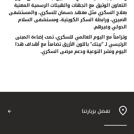
التعاون الوثيق مع الجهات والهيئات الرسمية المعنية
بعلاج السكري
مثل معهد دسمان للسكري، والمستشفى
الاميري، ورابطة السكر الكويتية، ومستشفى السلام
الدولي وغيرهم.
وتزامناً مع اليوم العالمي للسكري، تمت إضاءة المبنى
الرئيسي لـ "بيتك" باللون الأزرق تضامناً مع أهداف هذا
اليوم ونشر التوعية ودعم مرضى السكري.
تفضل بزيارتنا