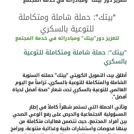
لتعزيز دور"بيتك" ومبادراته في خدمة المجتمع
القنوات المصرفية
"بيتك": حملة شاملة ومتكاملة
للتوعية بالسكري
أدوات وخدمات
لتعزيز دور"بيتك" ومبادراته في خدمة المجتمع
خدمات ما بعد البيع
"بيتك": حملة شاملة ومتكاملة للتوعية
بالسكري
اتصل بنا
أطلق بيت التمويل الكويتي "بيتك" حملته السنوية
الشاملة والمتكاملة للتوعية بالسكري، تزامناً مع اليوم
مواقع الفروع وأجهزة الصرف الآلي
العالمي للتوعية بالسكري تحت شعار "صحة أفضل لحياة
أفضل".
ألمانيا
وتأتي الحملة التي تستمر شهراً كاملاً في إطار
المسؤولية الاجتماعية والحرص على رفع الوعي الصحي
ماليزيا
بين أفراد المجتمع، حيث تتضمن فعاليات متكاملة من
بينها فحوصات واستشارات طبية وغذائية متنوعة، وبرامج