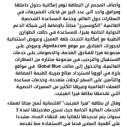
وأضاف المجحم ان البطاقة توفر إمكانية
دخول حاملها
ومرافق واحد الى عدد كبير من قاعات التشريفات في
المطارات حول العالم، وخدمة المساعدة الشخصية
العالمية "الكونسيرج" مجاناً، بالإضافة إلى شبكة الدعم
الدولية الخاصة بفيزا، للمساعدة في حالات الطوارئ
الطبية مع إمكانية التحدث بلغة العميل، وعروض استثنائية
لحجوزات الفنادق عبر موقع
Agoda.com
، وعروض على
مجموعة فيزا للفنادق الفخمة، والخصومات على خدمات
الاستقبال والترحيب في مجموعة مختارة من المطارات
العالمية، والدخول إلى صالات
Global Blue
في مواقع
بارزة في أوروبا لاسترداد مبالغ ضريبة القيمة المضافة
والتأمين على السفر لرحلات متعددة، وخدمات مساعدة
العملاء العالمية وغيرها الكثير من المميزات الحصرية
التي تقدمها بطاقة فيزا انفينيت.
وقال ان بطاقة "فيزا انفينيت" الائتمانية تُمنح مجانا لعملاء
الخدمات المالية الخاصة حيث تسري صلاحيتها لمدة 3
سنوات يتم تجديدها تلقائيا بعد انتهاء المدة، مشددا
على أهمية المضي قدما في الاستفادة مما تقدمه