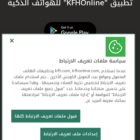
تطبيق "KFHOnline" للهواتف الذكية
سياسة ملفات تعريف الارتباط
عندما تستخدم ,kfh.com, kfhonline.com وتطبيقات الهاتف
المحمول ومواقع بيت التمويل الكويتي الأخرى ، يتم استخدام ملفات
تعريف الارتباط لتخصيص تجربة العملاء وتحسينها ، وهذا سيساعدنا
على تحسين منتجاتنا وخدماتنا. حدد "قبول جميع ملفات تعريف
الارتباط" للموافقة أو "إدارة ملفات تعريف الارتباط" لمراجعتها.
يمكنك معرفة المزيد عن
بيت التمويل الكويتي جميع الحقوق محفوظة © 2026
قبول ملفات تعريف الارتباط كلها
شروط وأحكام استخدام الموقع الإلكتروني
ملفات
إعدادات ملف تعريف الارتباط
تعريف الارتباط
بيان الخصوصية
تواصل معنا