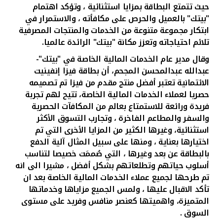
تركيا
حيث تتمتع البطاقة بمزايا استثنائية ، وتؤكد اهتمام
"بيتك" بالعميل والحرص على مكافأته ، والاستمرار في
مصر
ابتكار مجموعة متنوعة من الخدمات والمنتجات المصرفية
تلائم احتياجاته وتعزز مكانة "بيتك" الرائدة عالميا.
المملكة المتحدة
وقال مدير عام الخدمات المالية الخاصة في "بيتك"-
عبدالله عبدالمحسن المجحم، أن بطاقة فيزا إنفينيت
الائتمانية تعتبر أفضل منتج مقدم من فيزا تم تصميمه
مملكة البحرين
حصريا لعملاء الخدمات المالية الخاصة، تتيح لهم تجربة
فريدة ورائعة للاستمتاع بعالم من المكافآت الحصرية
والسفر والمطاعم الفاخرة ، وتجارب التسوق الأكثر
استثنائية، وغيرها الكثير من المزايا الأخرى التي تم
اختيارها بعناية ، ومنها على سبيل المثال آلية الدفع
بالبطاقة عن بعد وغيرها ، التي صُممَت خصيصا لتناسب
أسلوب حياتهم وتطلعاتهم بشكل أفضل ، مشيرا الى انه
تم طرحها لجميع عملاء الخدمات المالية الخاصة بعد ان
تأكد الاقبال عليها ، ولمس الجميع مزاياها وخدماتها
المتميزة، واهميتها كعنصر منافس وفريد على مستوى
السوق .