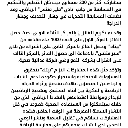
تركيا
بمشاركة اكثر من 200 متسابق حيث كان التنظيم والتحكيم
في المسابقة من جانب نادي "فلير فتنس" الرياضي. وقد
تضمنت المسابقة التحديات في جهاز التجديف وجهاز
مصر
الدراجة.
وقد تم تكريم الفائزين بالمراكز الثلاثة الاولى، حيث حصل
المملكة المتحدة
الفائز بالمركز الاول على قيمة 1000 د.ك مقدمة من
"بيتك". وحصل الفائز بالمركز الثاني على اشتراك من نادي
مملكة البحرين
"فلير فتنس"، بالاضاقة الى حصول الفائز بالمركز الثالث
على اشتراك بشركة النمو وهي شركة غذائية صحية.
وتؤكد مثل هذه المشاركات التزام "بيتك" بتحقيق
المسؤولية الاجتماعية واستمرار جهوده لدعم الشباب
والرياضيين المتميزين، بهدف تشجيع وإثراء الحركة
الرياضية والفكرية بين أبناء المجتمع، وتشجيع الرياضيين
للإبداع ومواصلة اهتمامهم بالنشاط الرياضي الذي من
خلاله سيتمكنوا من الاستفادة الصحية خصوصا في ظل
انتشار السمنة المفرطة في الوقت الحاضر، فهذه
المشاركات تساهم في تقليل السمنة وتنشر الوعي
الصحي لدى الشباب وتحفزهم على ممارسة الرياضة