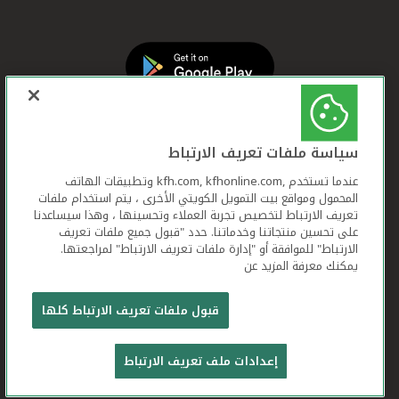
سياسة ملفات تعريف الارتباط
عندما تستخدم ,kfh.com, kfhonline.com وتطبيقات الهاتف
المحمول ومواقع بيت التمويل الكويتي الأخرى ، يتم استخدام ملفات
تعريف الارتباط لتخصيص تجربة العملاء وتحسينها ، وهذا سيساعدنا
على تحسين منتجاتنا وخدماتنا. حدد "قبول جميع ملفات تعريف
الارتباط" للموافقة أو "إدارة ملفات تعريف الارتباط" لمراجعتها.
يمكنك معرفة المزيد عن
بيت التمويل الكويتي جميع الحقوق محفوظة © 2026
قبول ملفات تعريف الارتباط كلها
شروط وأحكام استخدام الموقع الإلكتروني
ملفات
إعدادات ملف تعريف الارتباط
تعريف الارتباط
بيان الخصوصية
تواصل معنا