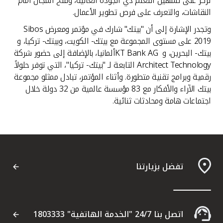
تركز على تسهيل التعلم ذي الجودة العالية، وفتح المجال أمام
النقاشات، والتعرف على فرص تطوير الأعمال.
وتجدر الإشارة إلى أن "بيتك" شارك في مؤتمر ومعرض Sibos
2019 على مستوى المجموعة مع بيتك- الكويت، وبيتك- تركيا، و
بيتك- البحرين، و KT Bank AGألمانيا، بالإضافة إلى حضور شركة
Architect Technology التابعة لـ "بيتك- تركيا"، التي توفر حلولاً
رقمية وبرامج تقنية متطورة. وأثناء المؤتمر، تبادل ممثلو مجموعة
بيتك الآراء والأفكار مع 83 مؤسسة عالمية من 32 دولة خلال
اجتماعات هامة ومحادثات ثنائية.
تفضل بزيارتنا
اتصل بنا 24/7 "الخدمة الهاتفية" 1803333