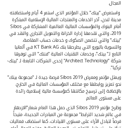
تركيا
المجال.
واستعرض "بيتك" خلال المؤتمر الذي استمر 4 أيام واستضافته
مصر
مدينة لندن، آخر الخدمات والمنتجات المالية الإسلامية المبتكرة
أمام البنوك والمؤسسات المالية العالمية المشاركة في Sibos
المملكة المتحدة
2019، والتي تقدمها إدارة الخزانة والتمويل التجاري والنقد في
"بيتك" والتي تتضمن الصكوك و خدمات حساب المقاصة،
والتسوية باليورو التي يطرحها بنك KT Bank AG في ألمانيا
مملكة البحرين
التابع لـ" بيتك"، وخدمات التقنيات المالية "فنتك" التي توفرها
شركة "Architect Technology" إحدى الشركات التابعة لـ "بيتك-
تركيا".
ويمثل مؤتمر ومعرض Sibos 2019 فرصة جيدة لـ "مجموعة بيتك"
نحو تعزيز روابطها مع مختلف المؤسسات المالية في الخارج،
بالإضافة إلى ترسيخ مكانتها كمؤسسة مالية إسلامية رائدة
على مستوى العالم.
وطَرحَ مؤتمر Sibos 2019 الذي حمل هذا العام شعار"الازدهار
في عالم شديد الترابط" مجموعة من المبادرات الجديدة، متيحاً
فرصاً لتبادل الآراء على مستوى القيادات، كما استضاف فعاليات