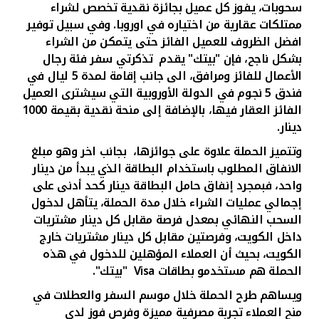
تركيا
سحوبات، يفوز كل عميل بجائزة نقدية تخصص لشراء
ممتلكات عقارية من اختياره في اوروبا. وفي سبيل توفير
مصر
افضل الظروف للعميل الفائز حتى يتمكن من الشراء
بشكل ناجح، فإن "بيتك" يقدم تذكرتي سفر فئة رجال
الأعمال للفائز ومرافق، الى جانب إقامة لمدة 5 ليال في
المملكة المتحدة
فندق 5 نجوم في الدولة الأوروبية التي سيشترى العميل
الفائز العقار فيها، بالإضافة إلى منحة نقدية بقيمة 1000
مملكة البحرين
دينار.
وتتميز الحملة علاوة على جوائزها، بجانب اخر وهو مبلغ
الانفاق المطلوب باستخدام البطاقة الذي يبدأ من دينار
واحد، فبمجرد إنفاق حامل البطاقة دينار كحد أدنى على
إجمالي عمليات الشراء خلال مدة الحملة، يتأهل لدخول
السحب النهائي بمعدل فرصة مقابل كل دينار مشتريات
داخل الكويت، وفرصتين مقابل كل دينار مشتريات خارج
الكويت، بحيث أن العملاء المؤهلين للدخول في هذه
الحملة هم مستخدمو بطاقات
Visa
"بيتك".
ويساهم طرح الحملة خلال موسم السفر والعطلات في
منح العملاء تجربة مصرفية مميزة وفرص فوز لدى