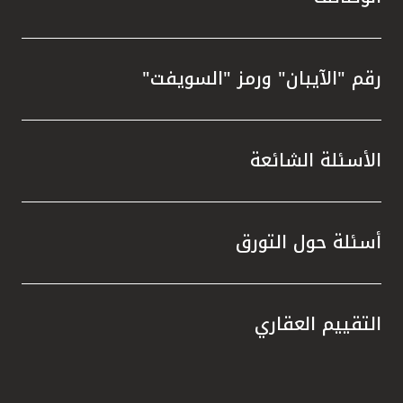
رقم "الآيبان" ورمز "السويفت"
الأسئلة الشائعة
أسئلة حول التورق
التقييم العقاري