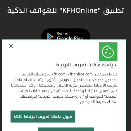
تطبيق "KFHOnline" للهواتف الذكية
سياسة ملفات تعريف الارتباط
عندما تستخدم ,kfh.com, kfhonline.com وتطبيقات الهاتف
المحمول ومواقع بيت التمويل الكويتي الأخرى ، يتم استخدام ملفات
تعريف الارتباط لتخصيص تجربة العملاء وتحسينها ، وهذا سيساعدنا
على تحسين منتجاتنا وخدماتنا. حدد "قبول جميع ملفات تعريف
الارتباط" للموافقة أو "إدارة ملفات تعريف الارتباط" لمراجعتها.
يمكنك معرفة المزيد عن
بيت التمويل الكويتي جميع الحقوق محفوظة © 2026
قبول ملفات تعريف الارتباط كلها
شروط وأحكام استخدام الموقع الإلكتروني
ملفات