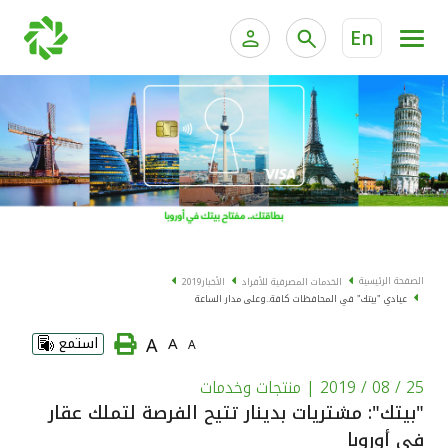
En
الخدمات المصرفية للأفراد
الخدمات المالية الخاصة و
الخدمات المصرفية الإلكترونية للأفراد
الخدمات المصرفية الإلكترونية للشركات
الحسابات المصرفية
خدمة "بيتك" للتداول الإلكتروني
البطاقات
الصفحة الرئيسية
الخدمات المصرفية للأفراد
الأخبار
2019
عيادي "بيتك" في المحافظات كافة..وعلى مدار الساعة
"برامج العملاء"
A
A
استمع
A
التمويل
25 / 08 / 2019
| منتجات وخدمات
"بيتك": مشتريات بدينار تتيح الفرصة لتملك عقار
الاستثمار
في أوروبا