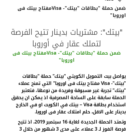
ضمن حملة "بطاقات "بيتك"- Visaمفتاح بيتك فى
القنوات المصرفية
اوروبا"
أدوات وخدمات
"بيتك": مشتريات بدينار تتيح الفرصة
لتملك عقار في أوروبا
خدمات ما بعد البيع
ضمن حملة "بطاقات "بيتك"- Visaمفتاح بيتك فى
اوروبا"
اتصل بنا
يواصل بيت التمويل الكويتي "بيتك" حملة "بطاقات
"بيتك"-
Visa
مفتاح بيتك فى اوروبا" التي تمنح عملاء
مواقع الفروع وأجهزة الصرف الآلي
"بيتك"
تجربة غير مسبوقة وفريدة من نوعها، فتعتبر
الحملة سابقة على الساحة المصرفية اذ يمكن ان يحقق
ألمانيا
استخدام بطاقة
Visa
– بيتك في الكويت او
في الخارج
بدينار على الاقل، حلم امتلاك عقار فى اوروبا.
ماليزيا
وتمتد الحملة الجديدة لغاية 16 سبتمبر 2019، اذ تتيح
فرصة الفوز لـ 3 عملاء، على مدى 3 شهور من خلال 3