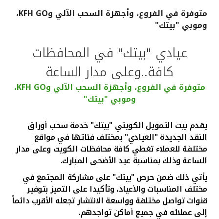
متوفرة في الفروع، وأجهزة السحب الآلي وKFH GO،
القنوات المصرفية
وموبي "بيتك"
أدوات وخدمات
عيادي "بيتك" في المحافظات
كافة..وعلى مدار الساعة
خدمات ما بعد البيع
متوفرة في الفروع، وأجهزة السحب الآلي وKFH GO،
وموبي "بيتك"
اتصل بنا
يقدم بيت التمويل الكويتي "بيتك" خدمة سحب أوراق
النقد الجديدة "العيادي" بمختلف فئاتها في مواقع
مواقع الفروع وأجهزة الصرف الآلي
مختلفة للعملاء تغطي كافة محافظات الكويت وعلى مدار
الساعة وذلك بمناسبة عيد الأضحى المبارك.
ألمانيا
يأتي ذلك ضمن حرص "بيتك" على مشاركة المجتمع في
مختلف المناسبات والأعياد، وتأكيدا على التميز بتوفير
ماليزيا
قنوات تواصل مختلفة وواسعة الانتشار تجعله الأقرب دائماً
إلى عملائه في جميع أماكن تواجدهم.