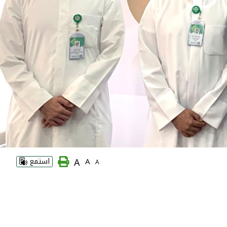
A
A
استمع
A