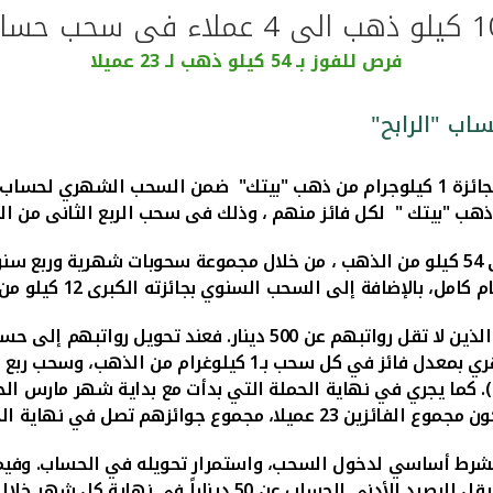
فرص للفوز بـ 54 كيلو ذهب لـ 23 عميلا
أعلن بيت التمويل الكويتي "بيتك" فوز سعاد عبدالله العمرى بجائزة 1 كيلوجرام من ذهب "بي
جميع عملاء حساب الرابح الحاليين والجدد، الذين لا تقل رواتبهم 
قط). كما يجري في نهاية الحملة التي بدأت مع بداية شهر مارس ا
اتب كشرط أساسي لدخول السحب، واستمرار تحويله في الحساب. وف