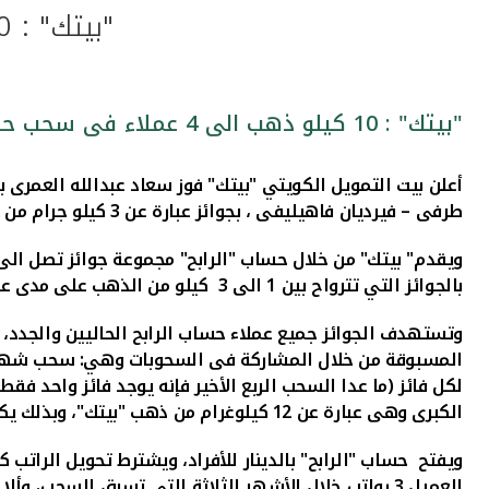
"بيتك" : 10 كيلو ذهب الى 4 عملاء فى سحب حساب "الرابح"
"بيتك" : 10 كيلو ذهب الى 4 عملاء فى سحب حساب "الرابح"
طرفى – فيرديان فاهيليفى ، بجوائز عبارة عن 3 كيلو جرام من ذهب "بيتك " لكل فائز منهم ، وذلك فى سحب الربع الثانى من العام الجارى .
بالجوائز التي تترواح بين 1 الى 3 كيلو من الذهب على مدى عام كامل، بالإضافة إلى السحب السنوي بجائزته الكبرى 12 كيلو من الذهب.
وتستهدف الجوائز
لكل فائز (ما عدا السحب الربع الأخير فإنه يوجد فائز واحد ف
الكبرى وهى عبارة عن 12 كيلوغرام من ذهب "بيتك"، وبذلك يكون مجموع الفائزين 23 عميلا، مجموع جوائزهم تصل في نهاية الحملة الى 54 كيلو من الذهب
ويفتح حساب "الرابح" بالدينار للأفراد، ويشترط تحويل الر