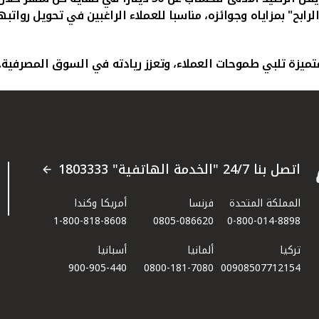
بح" بمزاياه وجوائزه، مناسبا للعملاء الراغبين في تحويل رواتبه
تميزة تلبي طموحات العملاء، وتعزز ريادته في السوق المصرفية.
اتصل بنا 24/7 "الخدمة الهاتفية" 1803333
المملكة المتحدة
فرنسا
أمريكا وكندا
1-800-818-8608
0805-086620
0-800-014-8898
تركيا
ألمانيا
أسبانيا
900-905-440
0800-181-7080
00908507712154​