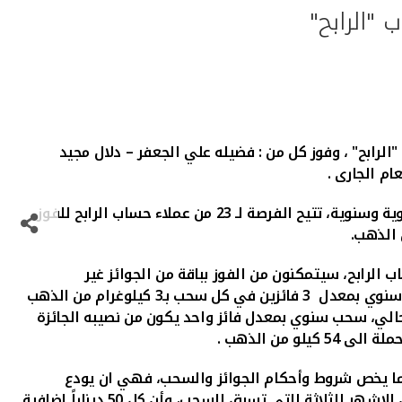
تك" ضمن السحب الشهري لحساب "الرابح" ، وفوز كل من : فضيله علي الجعفر – دلال مجيد
ويقدم" بيتك" من خلال حساب "الرابح" مجموعة جوائز تصل الى 54 كيلو من الذهب ، من خلال مجموعة سحوبات شهرية وربع سنوية وسنوية، تتيح الفرصة لـ 23 من عملاء حساب الرابح للفوز
عن 500 دينار. فعند تحويل رواتبهم إلى حساب الرابح، سيتمكنون من الفوز بباقة من الجوائز غير
المسبوقة من خلال المشاركة فى السحوبات وهي: سحب شهري بمعدل فائز في كل سحب بـ1 كيلوغرام من الذهب، وسحب ربع سنوي بمعدل 3 فائزين في كل سحب بـ3 كيلوغرام من الذهب
لحالي، سحب سنوي بمعدل فائز واحد يكون من نصيبه الجائزة
.
يما يخص شروط وأحكام الجوائز والسحب، فهي ان يودع
العميل 3 رواتب خلال الأشهر الثلاثة التي تسبق السحب، وألا يقل الرصيد الأدنى للحساب عن 50 ديناراً في نهاية كل شهر خلال الاشهر الثلاثة التي تسبق السحب، وأن كل 50 ديناراً إضافية