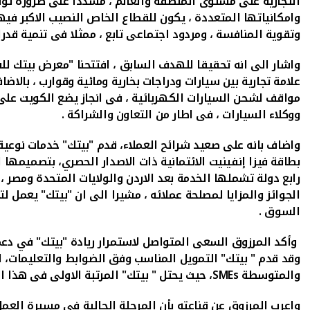
التجارية على مستوى المنطقة والعالم ، مشددا على ضرورة تو
وامكانياتها المتعددة ، يكون للقطاع الخاص النصيب الاكبر فيه
وتقوية المنافسة ، ومردود اجتماعى تابع ، ممثلا فى تنمية ق
واشار الى انه تحقيقا للهدف السابق ، افتتحنا "معرض بيتك لل
علامة تجارية بين سيارات ودراجات بخارية ومائية وقوارب ، بالا
مواقف لشحن السيارات الكهربائية ، فى انجاز يضع الكويت على 
ووكلاء السيارات ، فى اطار من التعاون والشراكة .
واضاف بانه على صعيد شرائح العملاء، قدم "بيتك" خدمات نوعية 
بطاقة فيزا إنفينيت الائتمانية ذات الاصدار الحصري، بتصميمها 
رابع دولة تشملها الخدمة بعد الاردن والولايات المتحدة ومصر ،
الجوائز والمزايا لمصلحة عملائه ، مشيرا الى ان "بيتك" يعمل ل
السوق .
وأكد المرزوق السعى المتواصل لاستمرار ريادة "بيتك" في دعم و
وقد قدم " بيتك" التمويل المناسب وفق الضوابط والتعليمات، 
والمتوسطة
SMEs
، حيث يحتل " بيتك" المرتبة الاولى فى هذا ال
واعرب المرزوق عن قناعته بأن المرحلة الحالية فى مسيرة العمل