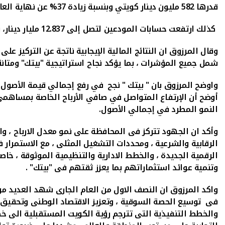
قدرها 582 مليون دينار كويتي وبنسبة زيادة 37% عن نهاية العام السابق وأغلبها تمثل استثمار في صكوك سيادية.
كذلك
ارتفعت حسابات المودعين لتصل إلى 12.837 مليار دينار،
ب
وقال المرزوق ان النتائج المالية الإيجابية ناتجة عن التركيز
شمل جميع المؤشرات ، بما يؤكد نجاح استراتيجية "بيتك" ومتانة 
واوضح المرزوق بان " بيتك " نجح في رفع إجمالي قيمة الأصو
أوضح أن الإرتفاع المتواصل في صافي الأرباح الخاصة بمساهمي 
النمو المطرد
في إجمالي الأصول
.
وأكد ان الجهود تتركز فى المحافظة على نمو معدل الارباح ، وال
الرقابية والشرعية ، ومحددات التشغيل المثلى ، مع الاستمرار ف
الرقمية الجديدة ، والخطط الادارية والتنظيمية الموثوقة ، خاص
وتنمية عوائد استثماراتهم بما يعزز ثقتهم فى "بيتك" .
واكد المرزوق ان النصف الاول من العام الجارى شهد العديد م
والخطط التنفيذية التى تترجم رؤية الكويت المستقبلية الى 