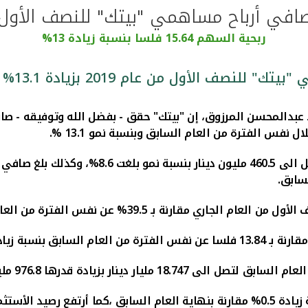
ربحية السهم 15.64 فلسا بنسبة زيادة 13%
 عبدالمحسن المرزوق، إن
"
بيتك" حقق - بفضل الله وتوفيقه
- صا
.
%
13.1
ادات التشغيل
سابق.
ف الأول
من
العام الجاري مقارنة
بـ
39.5
% عن نفس الفترة من العا
مقارنة بـ 13.84
فلسا عن نفس الفترة من العام السابق بنسبة زيا
 العام السابق لتصل الى
18.747
مليار دينار
بزيادة قدرها 976.8
ملي
 زيادة
0.5
% مقارنة بنهاية العام السابق