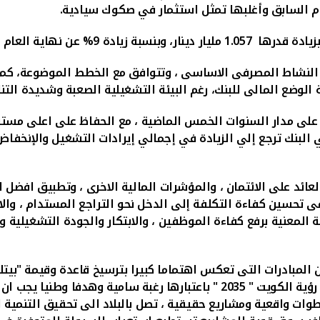
زيادة قدرها
1.057
مليار دينار، وبنسبة زيادة
9
% عن نهاية العام 
 على النشاط المصرفى الاساسى ، وتتوافق مع الخطط الموضوعة، كما
الوضع المالى للبنك، رغم البيئة التشغيلية الصعبة وشديدة التنا
ل على مدار السنوات الخمس الماضية ، مع الحفاظ على اعلى مست
البنك ترجع إلي الزيادة في إجمالي إيرادات التشغيل والإنخفاض
عائد على الائتمان ، والمؤشرات المالية الاخرى ، وتطبيق افضل ال
ى تحسين كفاءة التكلفة إلى الدخل نحو التراجع المستدام ، والاس
ة المعنية برفع كفاءة الموظفين ، والابتكار والجودة التشغيلية 
ن المبادرات التى تعكس اهتماما كبيرا بترسيخ قاعدة وقيمة "بي
فى توسيع الحصة السوقية ، وتعزيز الاقتصاد الوطنى وتحقيق رؤية الكويت " 2035 "
خطوات واقعية ومشاريع حقيقية
، تصل بالبلاد الى تحقيق التنمية