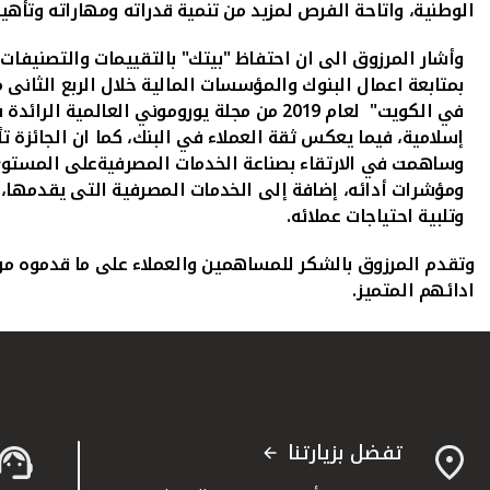
الوطنية، واتاحة الفرص لمزيد من تنمية قدراته ومهاراته وتأه
بمتابعة اعمال البنوك والمؤسسات المالية خلال الربع الثانى 
في الكويت" لعام 2019 من مجلة يوروموني ال
إسلامية، فيما يعكس ثقة العملاء في البنك، كما ان الجائزة ت
وساهمت في الارتقاء بصناعة الخدمات المصرفيةعلى المستوى ال
ومؤشرات أدائه، إضافة إلى الخدمات المصرفية التى يقدمها، وح
وتلبية احتياجات عملائه.
وتقدم المرزوق بالشكر للمساهمين والعملاء على ما قدموه من د
ادائهم المتميز.
تفضل بزيارتنا