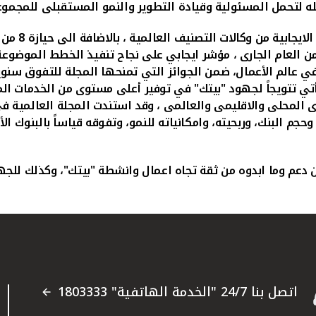
يله لتحمل المسئولية وقيادة التطوير والنمو المستقبلى للمجموع
وأشار المرز
من العام الجارى ، مؤشر ايجابي على نجاح تنفيذ الخطط الموضوعة
عالمية الرائدة في عالم الأعمال، ضمن الجوائز التي تمنحها المجلة للتفوق
أتي تتويجاً لجهود "بيتك" في توفير أعلى مستوى من الخدمات الما
محلى والاقليمى والعالمى ، وقد استندت المجلة العالمية في من
جم البنك، وربحيته، وامكانياته للنمو، وتفوقه قياساً بالبنوك 
عم وما ابدوه من ثقة تجاه اعمال وانشطة "بيتك"، وكذلك للجهات
اتصل بنا 24/7 "الخدمة الهاتفية" 1803333