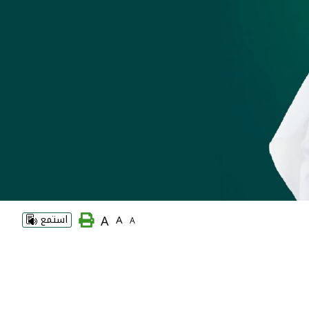
A
A
استمع
A