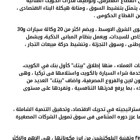
 القطاع المصرفى، وتوظيف قدرات الكويت المثالية
يتمثل بتنشيط السوق ، ومتانة هيكلة البناء الاقتصادى ،
 عن القطاع الحكومى .
" فى منطقة الشويخ ، الاكبر والاحدث على مستوى الشرق الاوسط ، ويضم اكثر من 20 وكالة سيارات و30
م خاص للسيدات، ويعمل بنظام المبانى الذكية، ويشمل
طنى ، وسوق التجزئة ، وتنشيط حركة مبيعات التجار ،
ت العملاء ، منها إطلاق "بيتك" كأول بنك في الكويت،
وخدمة شراء السيارة بالكويت واستلامها فى تركيا ، وهى
اون لاين والفروع المصرفية، واضاف "بيتك" العديد من
اء ، بما يرفع قدرتها التنافسية ، وتفردها على مستوى
تراتيجيته في تحريك الاقتصاد، وتحقيق التنمية الشاملة ،
ما عزز دوره المتنامى فى سوق تمويل الشركات المصغيرة
وتقنية البلوكتشين من ابرز مكوناتها ، هى الاهم والاكثر