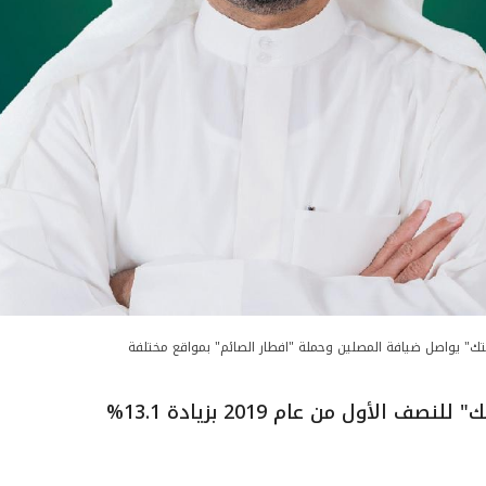
تك" يواصل ضيافة المصلين وحملة "افطار الصائم" بمواقع مختلفة