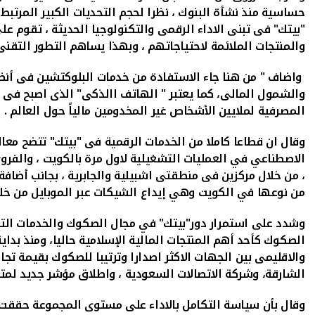
حساسية منذ نشأة البنوك ، نظرا لحجم التحديات الكبير المرتب
"بيتك" فى تبنى الاداء الرقمى والتكنولوجيا الحديثة ، تقوم عل
والمنتجات الملائمة لاحتياجاتهم ، وبهذا يساهم التطور التقنى
واضاف " من هنا جاء الاستفادة من خدمات البلوكتشين فى أنظمة 
والشمول المالى، كما يعتبر " الهاتف االذكى" الذى اصبح فى مت
المصرفية لملايين الأشخاص غير المخدومين مالياً حول العالم .
وقال ان قطاعا كاملا من الخدمات الرقمية فى "بيتك" تتضح معالم
الاصطناعي في العمليات التشغيلية لاول مرة بالكويت ، والفرو
، من خلال مركزين فى منطقتى اشبيلية والجابرية ، بجانب أضا
من نوعها في الكويت وهي إيداع الشيكات عبر الموبايل من خل
وشدد على استمرار دور"بيتك" في مجال الصكوك والخدمات التم
الصكوك كأحد أهم المنتجات المالية الإسلامية حاليا، ومنذ بدا
الشارقة، وشركة الاتصالات السعودية ، واطلاق مؤشر جديد لمتاب
وقال بأن سياسة التكامل بالاداء على مستوى المجموعة حققت ن