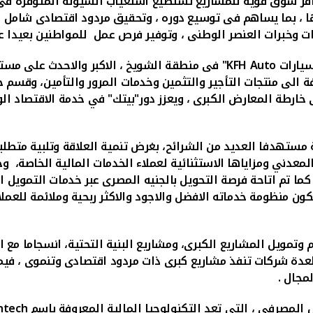
افر سوق قوية للمشاريع تستطيع استعياب السيولة المتوفرة فى
ا ، بما يساهم فى توسيع دوره ، وتحقيق مردود اقتصادى شامل ، 
درات وخبرات العنصر الوطنى ، وتوفير فرص عمل للمواطنين بعيدا
سيارات
KFH Auto
ضافة الى منتجات التأجير والتثمين وخدمات المرور والتأمين، وقس
خارطة المعارض الكبرى ، ويعزز دور"بيتك" في خدمة الاقتصاد الو
مستهدفا العديد من الشرائح، بغرض تنمية العلاقة وتلبية متطلبا
المعدني ومزاياها الاستثنائية لعملاء الخدمات المالية الخاصة، 
 كما تم اتاحة فرصة التحويل بالجنيه المصرى عبر خدمات التمويل 
تكون منظومة خدماته الافضل والاجود والاكثر ربحية وملائمة للعمل
تمويل المشاريع الكبرى، ومشاريع البنية التحتية، انسجاما مع اس
لعدة شركات تنفذ مشاريع كبرى ذات مردود اقتصادى وتنموى ، في
مجال .
 المصرفى ، التى تعد التكنولوجيا المالية المعروفة باسم
fintech