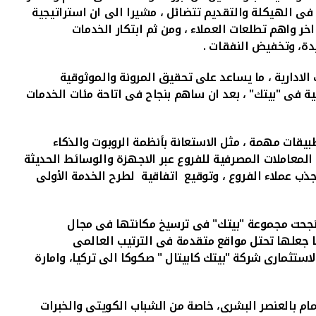
فى الهيكلة والتقديم تتضائل ، مشيرا الى ان استراتيجية
خر واهم تطلعات العملاء ، ومن ثم ابتكار الخدمات
يدة، وتخفيض النفقات .
الادارية ، ما يساعد على تحقيق المرونة والموثوقية
ية فى "بيتك" ، بعد ان ساهم بنجاح فى اتاحة مئات الخدمات
بيقات مهمة ، مثل الاستعانة بأنظمة الروبوت والذكاء
د بها "بيتك"، حيث تتيح انجاز 90% من المعاملات المصرفية للفروع عبر الاجهزة والوسائط الحديثة
ذب عملاء الفروع ، وتوقيع اتفاقية لطرح الخدمة الأولى
 نجحت مجموعة "بيتك" فى ترسيخ مكانتها فى مجال
ما جعلها تحتل مواقع متقدمة فى الترتيب العالمى
رتبت المجموعة مؤخرا عبر ذراعها الاستثمارى شركة "بيتك كابيتال " صكوكا الى تركيا، وامارة
ام بالعنصر البشرى، خاصة من الشباب الكويتى والخبرات