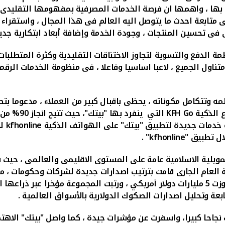
ط بها ، واهمها ان فرصة الخدمات المصرفية بمفهومها التقليدى 
ى متابعة احدث ما يتوصل اليه العالم فى هذا المجال ، واستقراء ا
 فى تحسين المنتجات ، وجودة الخدمة وإضافة أبعاد ابتكارية جد
الدفع والتسوية لتجاوز الاختناقات التقليدية وكثرة المتطلبات 
ناول الجميع ، لاعبا اساسيا وفاعلا ، فى منظومة الخدمات الرقم
ه وتتكامل مكوناته ، يحظى باقبال كبير من العملاء ، مدعوما بتط
ع الذكية
KFH Go
التي ينفر
فة خدمات جديدة لتطبيق "بيتك" على الهواتف الذكية
kfhonline
لج
ال تطبيق "
kfhonline
" .
ويلية الاسلامية عامة على المستوى الاقليمى والعالمى ، حيث
ية العام الجارى قامت بترتيب اصدارات جديدة لشركات وحكومات ، 
والاقليمى بين الجهات الاكثر اصدارا وترتيبا للصكوك بقيمة تجاوزت 5 مليارات دولار أمريكي ، و
عة وتحليل اصدارات الصكوك الدولارية بالأسواق العالمية .
جاحا كبيرا، واسفرت عن مؤشرات جيدة ، كما واصل "بيتك" الاهتم