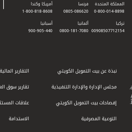
المملكة المتحدة
فرنسا
أمريكا وكندا
1-800-818-8608
0805-086620
0-800-014-8898
تركيا
ألمانيا
أسبانيا
900-905-440
0800-181-7080
00908507712154​
نبذة عن بيت التمويل الكويتي
التقارير المالية
مجلس الإدارة والإدارة التنفيذية
تقارير سوق الع
.
ليوم
إفصاحات بيت التمويل الكويتي
علاقات المستث
التوعية المصرفية
الاستدامة