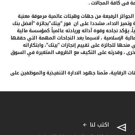
ة فى كافة المجالات .
وق الى ان احتفاظ "بيتك" بالتقييمات والتصنيفات الايجابية من وكالات التصنيف العالمية ، بالاضافة الى حيازة 8 من الجوائز الرفيعة من جهات وهيئات عالمية مرموقة معنية
 وتميز الاداء، مشددا على ان فوز "بيتك"بجائزة "أفضل بنك
 سنوياً، يؤكد نجاحه وقوة أدائه وريادته عالمياً كمؤسسة مالية
لية الإسلامية
، لاسيما بعد النجاحات المهمة التي حققها
حها للجائزة على تقييم إنجازات "بيتك"، وابتكاراته
الأخرى ، وقدرته على التكيف مع الظروف المتغيرة في السوق
 الرقابية، مثمنا جهود الادارة التنفيذية والموظفين على
اكتب لنا