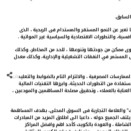
السابق
.
 تعبر عن النمو المستقر والمستدام فى الربحية ، الذى
فسية، والتطورات الاقتصادية والسياسية غير المواتية .
وى ممكن من جودتها وتنوعها ، للحد من المخاطر، وكذلك
 المستمر في النفقات التشغيلية والإدارية، وكذلك معدل
ممارسات المصرفية ، والالتزام التام بالضوابط والتعليمات
تفادة من التطورات الحديثة، وابرزها التقنيات المالية
والعناية بالعملاء ، وتحقيق مصلحة المساهمين والمودعين ،
تك" والعلامة التجارية فى السوق المحلى، بهدف المساهمة
 باعتبارها رغبة سامية وهدفا وطنيا يجب ان يلتف الجميع حوله ، داعيا الى اطلاق المزيد من المبادرات
 الشاملة ، والعودة بالكويت كأحد اهم وافضل المراكز