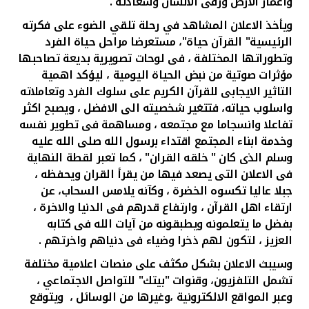
واعمار الارض ورقى الانسان وسعادته .
ويأخذ الاعلان المشاهد في رحلة تلقي الضوء على فكرته
الرئيسية" القرآن حياة"، مستعرضا مراحل حياة الفرد
وتطوراتها المختلفة ، فى لوحات تصويرية بديعة تصاحبها
مؤثرات صوتية من نبض الحياة اليومية ، ليؤكد اهمية
التاثير الايجابى للقرآن الكريم على سلوك الفرد وتعاملاته
واسلوب حياته، فتتغير شخصيته الى الافضل ، ويصبح اكثر
تفاعلا وانسجاما مع مجتمعه ، ومساهمة فى تطوير نفسه
وخدمة ابناء المجتمع اقتداء برسول الله صلى الله عليه
وسلم الذى كان " خلقه القران" ، كما تعبر لقطة النهاية
فى الاعلان التى يصعد فيها من يقرأ القران ويحفظه ،
جبلا عاليا تكسوه الخضرة ، وكآنه يلامس السحاب، عن
ارتقاء اهل القرآن ، وارتفاع قدرهم فى الدنيا والاخرة ،
بفضل ما يتعلمونه ويطبقونه من آيات الله فى كتابه
العزيز ، لتكون لهم ذخرا وضياء فى دنياهم واخرتهم .
وسيبث الاعلان بشكل مكثف على منصات اعلامية مختلفة
تشمل التلفزيون، وقنوات "بيتك" للتواصل الاجتماعي ،
وعبر المواقع الالكترونية ،وغيرها من الوسائل ، ويتوقع