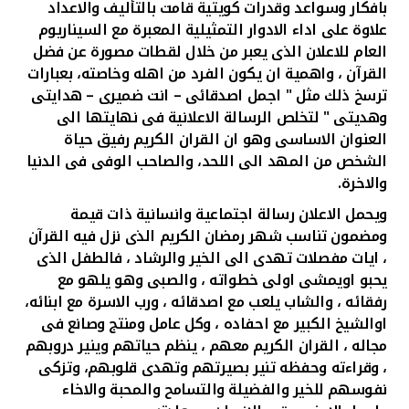
تركيا
بافكار وسواعد وقدرات كويتية قامت بالتأليف والاعداد
علاوة على اداء الادوار التمثيلية المعبرة مع السيناريوم
العام للاعلان الذى يعبر من خلال لقطات مصورة عن فضل
مصر
القرآن ، واهمية ان يكون الفرد من اهله وخاصته، بعبارات
ترسخ ذلك مثل " اجمل اصدقائى – انت ضميرى – هدايتى
المملكة المتحدة
وهديتى " لتخلص الرسالة الاعلانية فى نهايتها الى
العنوان الاساسى وهو ان القران الكريم رفيق حياة
مملكة البحرين
الشخص من المهد الى اللحد، والصاحب الوفى فى الدنيا
والاخرة.
ويحمل الاعلان رسالة اجتماعية وانسانية ذات قيمة
ومضمون تناسب شهر رمضان الكريم الذى نزل فيه القرآن
، ايات مفصلات تهدى الى الخير والرشاد ، فالطفل الذى
يحبو اويمشى اولى خطواته ، والصبى وهو يلهو مع
رفقائه ، والشاب يلعب مع اصدقائه ، ورب الاسرة مع ابنائه،
اوالشيخ الكبير مع احفاده ، وكل عامل ومنتج وصانع فى
مجاله ، القران الكريم معهم ، ينظم حياتهم وينير دروبهم
، وقراءته وحفظه تنير بصيرتهم وتهدى قلوبهم، وتزكى
نفوسهم للخير والفضيلة والتسامح والمحبة والاخاء