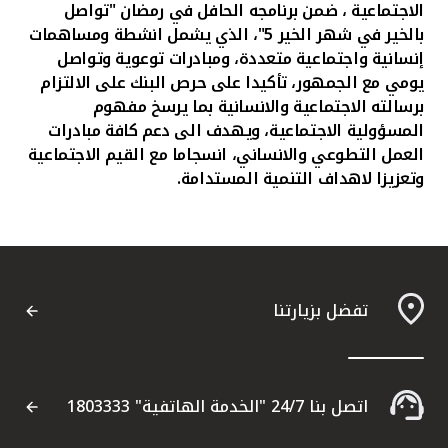
الاجتماعية ، ضمن برنامجه الحافل في رمضان "تواصل
بالخير في شهر الخير 5"، الذي
يشمل انشطة ومساهمات
إنسانية واجتماعية متعددة، ومبادرات توعوية وتواصل
يومي مع الجمهور، تأكيدا على حرص البنك على الالتزام
برسالته الاجتماعية والانسانية بما يرسخ مفهوم
المسؤولية الاجتماعية، ويهدف الى دعم كافة مبادرات
العمل التطوعي والانساني، انسجاما مع القيم الاجتماعية
وتعزيزا لاهداف التنمية المستدامة.
تفضل بزيارتنا
اتصل بنا 24/7 "الخدمة الهاتفية" 1803333