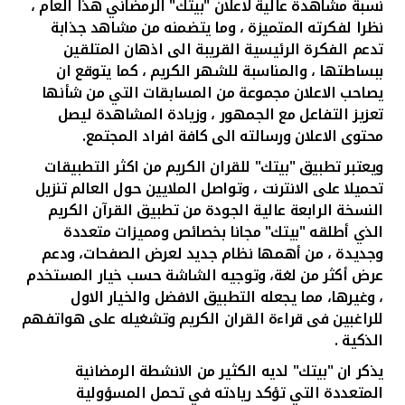
نسبة مشاهدة عالية لاعلان "بيتك" الرمضاني هذا العام ،
نظرا لفكرته المتميزة ، وما يتضمنه من مشاهد جذابة
تدعم الفكرة الرئيسية القريبة الى اذهان المتلقين
ببساطتها ، والمناسبة للشهر الكريم ، كما يتوقع ان
يصاحب الاعلان مجموعة من المسابقات التي من شأنها
تعزيز التفاعل مع الجمهور ، وزيادة المشاهدة ليصل
محتوى الاعلان ورسالته الى كافة افراد المجتمع.
ويعتبر تطبيق "بيتك" للقران الكريم من اكثر التطبيقات
تحميلا على الانترنت ، وتواصل الملايين حول العالم تنزيل
النسخة الرابعة عالية الجودة من تطبيق القرآن الكريم
الذي أطلقه "بيتك" مجانا بخصائص ومميزات متعددة
وجديدة ، من أهمها نظام جديد لعرض الصفحات، ودعم
عرض أكثر من لغة، وتوجيه الشاشة حسب خيار المستخدم
، وغيرها، مما يجعله التطبيق الافضل والخيار الاول
للراغبين فى قراءة القران الكريم وتشغيله على هواتفهم
الذكية .
يذكر ان "بيتك" لديه الكثير من الانشطة الرمضانية
المتعددة التي تؤكد ريادته في تحمل المسؤولية