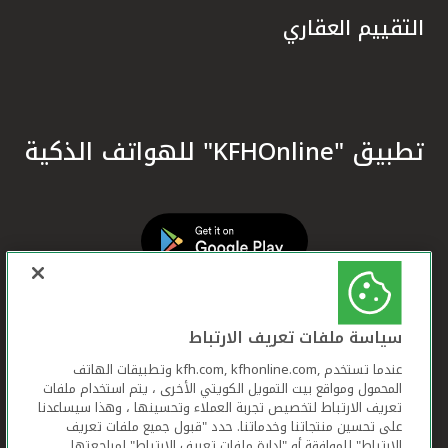
التقييم العقاري
تطبيق "KFHOnline" للهواتف الذكية
سياسة ملفات تعريف الارتباط
عندما تستخدم ,kfh.com, kfhonline.com وتطبيقات الهاتف
المحمول ومواقع بيت التمويل الكويتي الأخرى ، يتم استخدام ملفات
تعريف الارتباط لتخصيص تجربة العملاء وتحسينها ، وهذا سيساعدنا
على تحسين منتجاتنا وخدماتنا. حدد "قبول جميع ملفات تعريف
الارتباط" للموافقة أو "إدارة ملفات تعريف الارتباط" لمراجعتها.