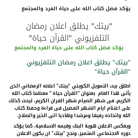
يؤكد فضل كتاب الله على حياة الفرد والمجتمع
القنوات المصرفية
"بيتك" يطلق اعلان رمضان
أدوات وخدمات
التلفزيوني "القرآن حياة"
خدمات ما بعد البيع
يؤكد فضل كتاب الله على حياة الفرد والمجتمع
"بيتك" يطلق اعلان رمضان التلفزيوني
"القرآن حياة"
اتصل بنا
اطلق بيت التمويل الكويتي "بيتك" اعلانه الرمضاني الذى
مواقع الفروع وأجهزة الصرف الآلي
يأتى هذا العام بعنوان "القرآن حياة " معظما كتاب الله
الكريم، فى شهر الصيام شهر القران الكريم، ليحث كذلك
ألمانيا
على اغتنام ايام الشهر الفضيل فى قراءة وحفظ كتاب
الله واتخاذه رفيقا ومرشدا وهاديا الى الخير والصلاح
.
ماليزيا
ويعكس الاعلان هوية البنك وقيمه الاسلامية، كما يؤكد
دوره الاجتماعي المتميز، ونجح "بيتك" ان يكون الاعلان