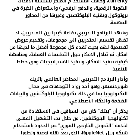
currency
، وحالات الاستخدام المبكر (سلسلة الامداد،
الهوية الرقمية، والدفع الرقمي) واستعراض الخبرة في
بروتوكول وتقنية البلوكتشين، وغيرها من المحاور
المهمة.
وشهد البرنامج التدريبي تفاعلا كبيرا بين المتدربين، اذ
تضمّن تقسيم المتدربين الى مجموعات، وتقديم عروض
تقديمية لهم بحيث تقدم كل مجموعة أفضل ما لديها من
افكار، ثم تبادل الافكار حول التطبيقات العملية، ومناقشة
كيفية تنفيذ الافكار، وتنفيذ الاستراتيجيات وفق خطط
للتنفيذ.
وأدار البرنامج التدريبي المحاضر العالمي باتريك
شويردتفيغر، وهو أحد رواد التوجهات في مجال
التكنولوجيا بما في ذلك تكنولوجيا البلوكتشين والبيانات
الضخمة والذكاء الاصطناعي.
يذكر أن "بيتك" كان من السباقين في الاستفادة من
تكنولوجيا البلوكتشين، من خلال بدء التشغيل الفعلي
لخدمة "التحويل الخارجي الفوري" عبر الحدود باستخدام
شبكة ريبل
RippleNet
، الذي يعد نقلة نوعية وتطورا