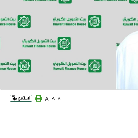
A
A
استمع
A