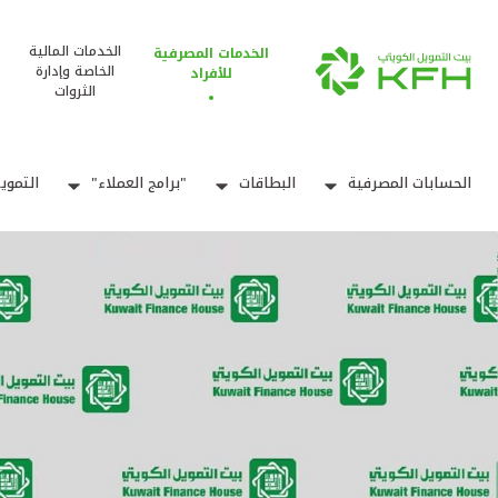
الخدمات المالية
الخدمات المصرفية
الخاصة وإدارة
للأفراد
الثروات
الحسابات المصرفية
البطاقات
"برامج العملاء"
التموي