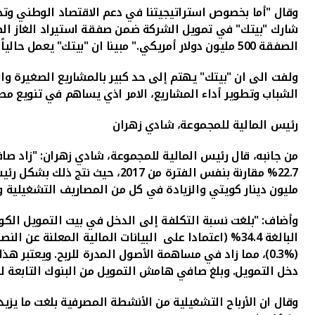
وقال "أما بخصوص استراتيجيتنا في دعم الاقتصاد الوطني وتحق
الصفقة 500 مليون دولار أمريكي." مبينا ان "بيتك" يعمل حالياً على دراسة مختلف مشاريع التمويل الأخرى
ولفت الى ان "بيتك" يهتم إلى حد كبير بالمشاريع الصغيرة و
الشباب وتطوير أداء المشاريع، الامر اذي يساهم في تنويع مص
رئيس المالية للمجموعة، شادي زهران
مليون دينار كويتي والزيادة في كل من المصاريف التشغيلية والمخصصات بمبلغ 8.8 مليون دينار كويتي ومبلغ 6.1 م
البالغة 34.4% (اعتمادا على البيانات المالية المعلنة عن النصف الأول من عام 2018
(%0.3)، مما زاد في مساهمة الأصول المدرة للربح. ويعتبر 
دخل التمويل
.
وبلغ صافي هامش التمويل من البنوك التابعة للمجموعة 3.3% وهذا يعني زيادة بمقدار 50 نقطة أساس عن العا