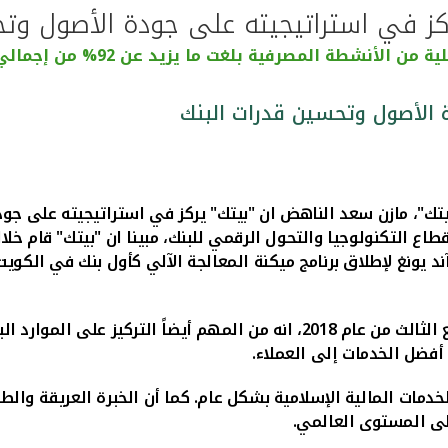
ركز في استراتيجيته على جودة الأصول وتح
نشطة المصرفية بلغت ما يزيد عن 92% من إجمالي الإيرادات التشغيلية
 الأصول وتحسين قدرات البنك
تك"، مازن سعد الناهض ان "بيتك" يركز في استراتيجيته على جود
قطاع التكنولوجيا والتحول الرقمي للبنك، مبينا ان "بيتك" قام خلا
ند يونغ لإطلاق برنامج ميكنة المعالجة الآلي كأول بنك في الكو
وأضاف الناهض خلال مؤتمر المحللين حول النتائج المالية للربع الثالث من عام 18
أفضل الخدمات إلى العملاء
.
دمات المالية الإسلامية بشكل عام. كما أن الخبرة العريقة وال
لى المستوى العالمي.