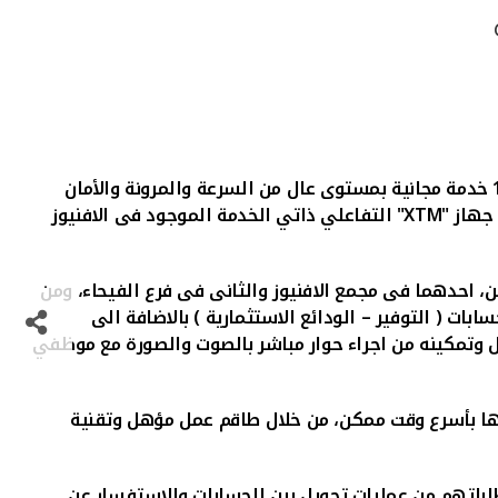
جهاز "
XTM
"
التفاعلي ذاتي الخدمة الموجود فى الافنيوز
ن، احدهما فى مجمع الافنيوز والثانى فى فرع الفيحاء، ومن
بات ( التوفير – الودائع الاستثمارية ) بالاضافة الى
يل وتمكينه من اجراء حوار مباشر بالصوت والصورة مع موظفي
معها بأسرع وقت ممكن، من خلال طاقم عمل مؤهل وتقنية
حتياجات العملاء ومتطلباتهم من عمليات تحويل بين الحسابات والاستفسار عن