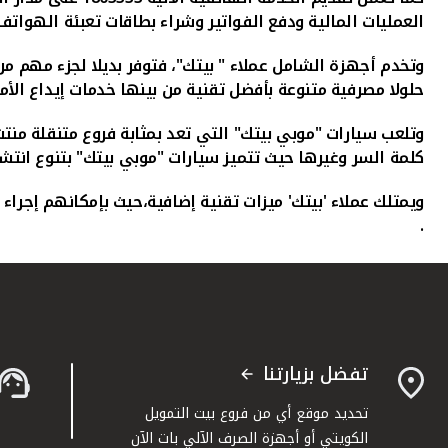
العمليات المالية ودفع الفواتير وشراء بطاقات تعبئة الهواتف 
وتخدم أجهزة الشامل عملاء " بيتك"، فتوفر بديلا لجزء مهم
حلولا مصرفية متنوعة بأفضل تقنية من بينها خدمات إيداع الأ
وتلعب سيارات "موبي بيتك" التي تعد بمثابة فروع متنقلة من
كلمة السر وغيرها حيث تتميز سيارات "موبي بيتك" بتنوع ان
ويمتلك عملاء 'بيتك' ميزات تقنية إضافية،حيث بإمكانهم إجرا
.
تفضل بزيارتنا
تحديد موقع أي من فروع بيت التمويل
الكويتي أو أجهزة الصرف الآلي بات الآن