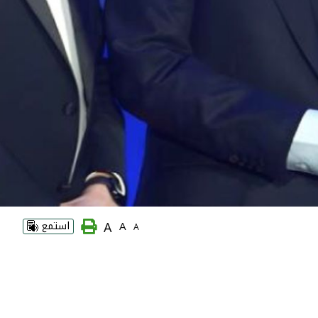
A
A
استمع
A