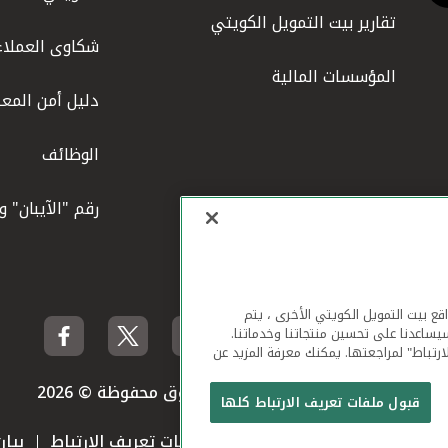
تقارير بيت التمويل الكويتي
شكاوى العملاء
المؤسسات المالية
دليل أمن المعل
الوظائف
رقم "الآيبان" 
لهاتف المحمول ومواقع بيت التمويل الكويتي الأخرى ، يتم
يساعدنا على تحسين منتجاتنا وخدماتنا.
ارتباط" لمراجعتها. يمكنك معرفة المزيد عن
بيت التمويل الكويتي جميع الحقوق محفوظة © 2026
قبول ملفات تعريف الارتباط كلها
 استخدام الموقع الإلكتروني
ملفات تعريف الارتباط
بيا