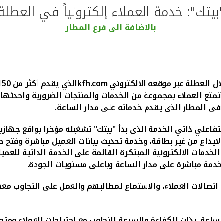
بيتك": خدمة العملاء إلكترونياً في العطلة
بالاضافة الى فرع المطار
ال العطلة عبر موقعه الالكتروني
kfh.com
الذي يقدم أكثر من 150 خدمة مجانية بمستوى عال من السرعة والمرونة والأمان
 تمتع العملاء بمجموعة من الخدمات والمنتجات الضرورية واحدثها
 فى المطار الذى يقدم خدماته على مدار الساعة.
تفاعلي ذاتي الخدمة الذى بدأ "بيتك" تشغيله مؤخرا بواقع جهازي
ايداع من غير بطاقة، وخدمة تحديث بيانات العميل مباشرة وفتح حسا
خدمات الالكترونية المبتكرة القائمة على الخدمة الذاتية للعم
دمة مباشرة على مدار الساعة وباعلى مستويات الجودة.
ي اتصالات العملاء، والاستماع لمطالبهم والعمل على التجاوب 
الخدمة الهاتفية الآلية 1803333 على مدار الساعة، بذات الكفاءة والسرعة للتجاوب مع ا