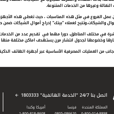
النقالة وغيرها من الخدمات المتنوعة.
 من عمل الفروع في مثل هذه المناسبات ، حيث تغطي هذه الأجهز
موال والشيكات،وتتيح لعملاء "بيتك" إدراج أموال الشيكات ضمن ح
تشرة في مختلف المناطق، دورا مهما في تقديم عدد من الخدمات 
تشارها وخضوعها لجدول انتشار مرن يستهدف اماكن مختلفة منها 
ء جانب من العمليات المصرفية الأساسية عبر أجهزة الهاتف الذكي
اتصل بنا 24/7 "الخدمة الهاتفية" 1803333
المملكة المتحدة
فرنسا
أمريكا وكندا
1-800-818-8608
0805-086620
0-800-014-8898