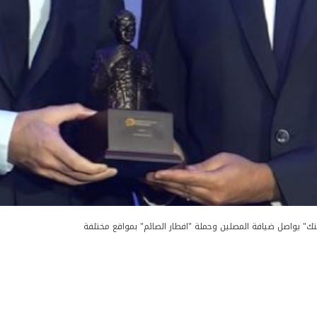
تك" يواصل ضيافة المصلين وحملة "افطار الصائم" بمواقع مختلفة