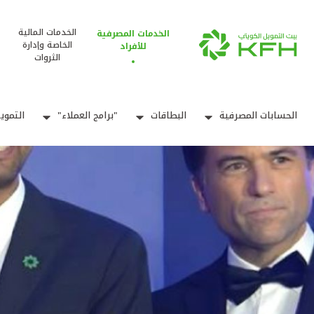
الخدمات المالية
الخدمات المصرفية
الخاصة وإدارة
للأفراد
الثروات
الحسابات المصرفية
البطاقات
"برامج العملاء"
التموي