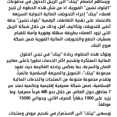
تركيا
ويساهم انضمام "بيتك" الى الريبل الدخول في مدفوعات
"البلوك تشين" الفورية، اذ من شأن هذه الخطوة أن تتيح
لعملاء "بيتك" إجراء التحويلات المالية الدولية السريعة
مصر
بالاعتماد على تقنية التعاملات الرقمية "بلوك تشين" بدقة
أعلى للتحويلات وتكاليف أقل، وذلك من خلال شبكة الريبل
المملكة المتحدة
التي تزود العملاء بطريقة سهلة وفورية وآمنة للقيام
بعمليات الدفع والتحويلات المالية الفورية ضمن شبكة
مملكة البحرين
فروع البنك.
وتؤكد هذه الخطوة، ريادة "بيتك" في تبني الحلول
المالية المبتكرة وتقديم اكثر الخدمات تطورا باعلى معايير
الامان والسرعة، بما يعكس ريادته العاليمة حيث تقود
مجموعة "بيتك"، التمويل والصيرفة الإسلامية عالمياً،
وتقدم مجموعة متنوعة من المنتجات والخدمات المالية
الإسلامية، ضمن شبكة مصرفية إقليمية وعالمية تمتد عبر
7 مناطق حول العالم، من خلال نحو 485 فرعاً مصرفيا، وما
يزيد على 1000 جهازاً للصرف الآلي، وحوالي 15000
موظفاً.
ويسعى "بيتك" الى الاستمرار في تقديم عروض ومنتجات