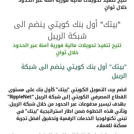
تتيح تنفيذ تحويلات مالية فورية آمنة عبر الحدود
خلال ثوانٍ
القنوات المصرفية
"بيتك" أول بنك كويتي ينضم الى
أدوات وخدمات
شبكة الريبل
خدمات ما بعد البيع
تتيح تنفيذ تحويلات مالية فورية آمنة عبر الحدود
خلال ثوانٍ
"بيتك" أول بنك كويتي ينضم الى شبكة
اتصل بنا
الريبل
مواقع الفروع وأجهزة الصرف الآلي
انضم بيت التمويل الكويتي "بيتك" كأول بنك على مستوى
القطاع المصرفي الكويتي إلى شبكة الريبل
“RippleNet“
ألمانيا
بهدف تيسير مدفوعات عبر الحدود من خلال شبكة الريبل.
وتأتي هذه الخطوة ضمن اطار استراتيجية
"بيتك" في
ماليزيا
تبني تكنولوجيا الخدمات الرقمية
وتحقيق أفضل تجربة
ممكنة للعملاء.