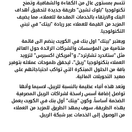
تتسم بمستوى عال من الكفاءة والشفافية. وتمنح
تكنولوجيا "بلوك تشين" طريقة جديدة لتحقيق أهداف
البنك والارتقاء بالخدمات المقدمة للعملاء، مما يضيف
المزيد من القيمة للعملاء عبر ريادة "بيتك" في تبني
التكنولوجيا.
ويعتبر "بيتك" اول بنك في الكويت ينضم الى قائمة
متنامية من المؤسسات والشركات الرائدة حول العالم
مثل "ستاندرد تشارترد"، و"أمريكان اكسبرس" لتزويد
العملاء بتكنولوجيا "ريبل"، ليحقق طموحات عملائه بتوفير
باقة من الحلول المبتكرة التي تواكب احتياجاتهم على
صعيد التحويلات المالية.
وتعد هذه أنباء عظيمة بالنسبة للريبل، لاسيما وأنها
تواصل إضافة أسس راسخة لشراكات الريبل المصرفية
الضخمة أساساً. وكون "بيتك" أول بنك في الكويت يعمل
بهذه الطريقة، سوف يمهد الطريق للمزيد من العملاء
من الوصول إلى الخدمات عبر شبكة الريبل.