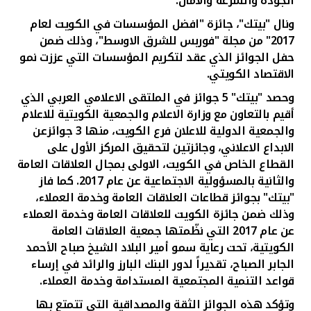
الجودة والسرعة والأمان.
ونال "بيتك"، جائزة "افضل المؤسسات في الكويت لعام
2017" من مجلة "فوربس للشرق الاوسط"، وذلك ضمن
حفل الجوائز الذي عقد لتكريم المؤسسات التي عززت نمو
الاقتصاد الكويتي.
وحصد "بيتك" 5 جوائز في الملتقى الاعلامي العربي الذي
أقيم بالتعاون مع وزارة الاعلام والجمعية الكويتية للاعلام
والجمعية الدولية للاعلان فرع الكويت، منها 3 جوائزعن
الابداع الاعلاني، وجائزتين لتحقيق المركز الأول على
القطاع الخاص في الكويت، الاولى بمجال العلاقات العامة
والثانية بالمسؤولية الاجتماعية عن عام 2017. كما فاز
"بيتك" بجوائز قطاعات العلاقات العامة وخدمة العملاء،
وذلك ضمن جائزة الكويت للعلاقات العامة وخدمة العملاء
عن عام 2017 التي نظّمتها جمعية العلاقات العامة
الكويتية، تحت رعاية سمو أمير البلاد الشيخ صباح الأحمد
الجابر الصباح، تقديراً لدور البنك البارز والرائد في إرساء
قواعد التنمية المجتمعية المستدامة وخدمة العملاء.
وتؤكد هذه الجوائز الثقة والمصداقية التي تتمتع بها