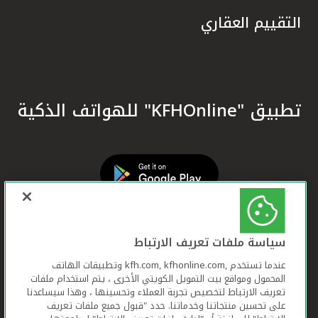
التقييم العقاري
تطبيق "KFHOnline" للهواتف الذكية
سياسة ملفات تعريف الارتباط
عندما تستخدم ,kfh.com, kfhonline.com وتطبيقات الهاتف
المحمول ومواقع بيت التمويل الكويتي الأخرى ، يتم استخدام ملفات
تعريف الارتباط لتخصيص تجربة العملاء وتحسينها ، وهذا سيساعدنا
على تحسين منتجاتنا وخدماتنا. حدد "قبول جميع ملفات تعريف