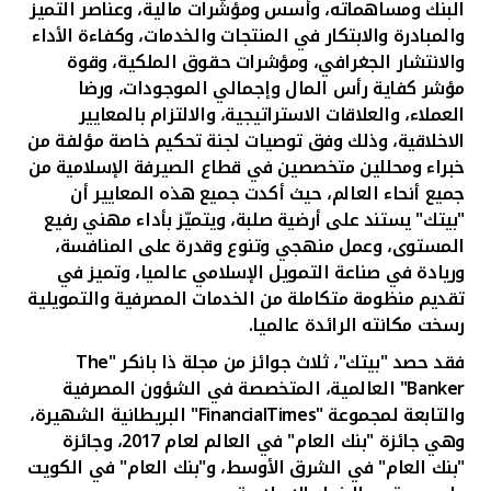
تركيا
البنك ومساهماته، وأسس ومؤشّرات مالية، وعناصر التميز
والمبادرة والابتكار في المنتجات والخدمات، وكفاءة الأداء
والانتشار الجغرافي، ومؤشرات حقوق الملكية، وقوة
مصر
مؤشر كفاية رأس المال وإجمالي الموجودات،
ورضا
العملاء، والعلاقات الاستراتيجية، والالتزام بالمعايير
المملكة المتحدة
الاخلاقية، وذلك وفق توصيات لجنة تحكيم خاصة مؤلفة من
خبراء ومحللين متخصصين في قطاع الصيرفة الإسلامية من
مملكة البحرين
جميع أنحاء العالم، حيث أكدت جميع هذه المعايير
أن
"بيتك" يستند على أرضية صلبة، ويتميّز بأداء مهني رفيع
المستوى، وعمل منهجي وتنوع وقدرة على المنافسة،
وريادة في صناعة التمويل الإسلامي عالميا، وتميز في
تقديم منظومة متكاملة من الخدمات المصرفية والتمويلية
رسخت مكانته الرائدة عالميا.
فقد حصد "بيتك"، ثلاث جوائز من مجلة ذا بانكر "
The
Banker
" العالمية، المتخصصة في الشؤون المصرفية
والتابعة لمجموعة "
FinancialTimes
" البريطانية الشهيرة،
وهي جائزة "بنك العام" في العالم لعام 2017، وجائزة
"بنك العام" في الشرق الأوسط، و"بنك العام" في الكويت