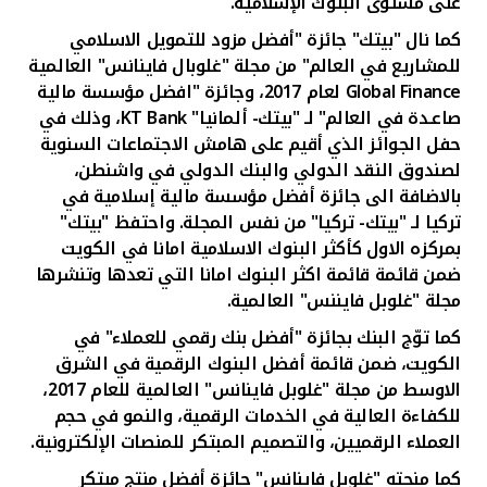
على مستوى البنوك الإسلامية.
كما نال "بيتك" جائزة "أفضل مزود للتمويل الاسلامي
للمشاريع في العالم" من مجلة "غلوبال فاينانس" العالمية
Global Finance
لعام 2017، وجائزة "افضل مؤسسة مالية
صاعـدة في العالم" لـ "بيتك- ألمانيا"
KT Bank
، وذلك في
حفل الجوائز الذي أقيم على هامش الاجتماعات السنوية
لصندوق النقد الدولي والبنك الدولي في واشنطن،
بالاضافة الى جائزة أفضل مؤسسة مالية إسلامية في
تركيا لـ "بيتك- تركيا" من نفس المجلة. واحتفظ "بيتك"
بمركزه الاول كأكثر البنوك الاسلامية امانا في الكويت
ضمن قائمة قائمة اكثر البنوك امانا التي تعدها وتنشرها
مجلة "غلوبل فايننس" العالمية.
كما توّج البنك بجائزة "أفضل بنك رقمي للعملاء" في
الكويت، ضمن قائمة أفضل البنوك الرقمية في الشرق
الاوسط من مجلة "غلوبل فاينانس" العالمية للعام 2017،
للكفاءة العالية في الخدمات الرقمية، والنمو في حجم
العملاء الرقميين، والتصميم المبتكر للمنصات الإلكترونية.
كما منحته "غلوبل فاينانس" جائزة أفضل منتج مبتكر