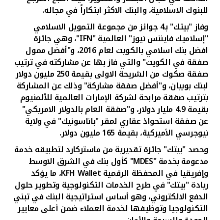
للبنوك الاسلامية، والبنك الاكثر ابتكاراً في مجاله.
وفاز "بيتك" بـ4 جوائز من مجموعة التمويل الاسلامي
"إسلاميك فايننس نيوز" العالمية "
IFN
"، وهي جائزة
افضل بنك اسلامي بالكويت لعام 2016، و"أفضل ممول
صفقة في الكويت" والتي فاز بها عن مشاركته في ترتيب
صفقة صكوك من الشريحة الاولى بقيمة 250 مليون دولار
لبنك بوبيان، و"أفضل صفقة مشاركة" وذلك عن المشاركة
بترتيب صفقة مرابحة لشركة الإمارات العالمية للألمنيوم
بقيمة 4.9 مليار دولار، و"صفقة العام بالدولار الامريكي"
عن صفقة استحواذ عقاري لمقر "باناسونيك" في ولاية
نيوجرسي الأميركية، بقيمة 165 مليون دولار.
وحصد "بيتك" جائزة تقديرية من ماستركارد لتطبيقه خدمة
مدعومة بخدمة "
MDES
" كأول بنك في الشرق الاوسط
وإفريقيا في المحفظة الرقمية
KFH Wallet
، ما يؤكد
ريادة "بيتك" في طرح الخدمات التكنولوجية وتطوير حلول
الدفع الالكتروني، وهو أساس استراتيجية البنك في تبني
التكنولوجيا وتوظيفها لخدمة العملاء ضمن أعلى معايير