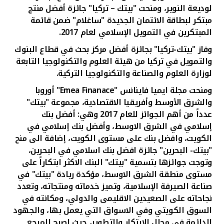
لوديعة النوير، ومنحت "بيتك – تركيا" جائزة أفضل منتج
مبتكر لبطاقة الائتمان الجديدة "ساغلام" ضمن قائمة
المبتكرين في التمويل الإسلامي لعام 2017.
وفاز "بيتك-تركيا" بجائزة أفضل مركز بحث في قطاع البنوك
والتمويل في تركيا من هيئة العلوم والتكنولوجيا التابعة
لوزارة العلوم والصناعة والتكنولوجيا التركية.
ومنحت مجلة ايميا فاينانس "
Emea Finanace
" أوروبا
والشرق الأوسط وأفريقيا الاقتصادية، مجموعة "بيتك"
عدداً من أهم الجوائز للعام 2017 وهي: أفضل بنك
إسلامي في الشرق الاوسط، وأفضل بنك إسلامي في
الكويت، وافضل بنك على مستوى الكويت، إضافة الى منح
"بيتك- البحرين" جائزة افضل بنك اسلامي في البحرين،
وتوجت جوائزها بتسمية "بيتك" البنك الاكثر ابتكاراً على
مستوى منطقة الشرق الاوسط، مؤكدة ريادة "بيتك" في
صناعة الصيرفة الإسلامية، وتميز خدماته ومنتجاته، وتعدد
نجاحاته على الصعيدين الاقليمى والدولي، ومكانته في
السوق الكويتي وفي الاسواق التي يعمل بها، والجهود
الدائمة في مجال الابتكار والتطوير، حيث اصبح المرجع