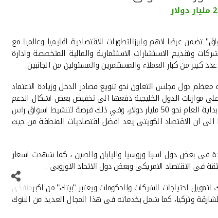
ق" تضمن عرضا لاهم وابرزالتطورات الاقتصادية اقليميا وعالميا مع
شركات وتقديم الاستشارات الاستثمارية والمالية المتخصصة وادارة
د كبير من كبار العملاء والمستثمرين والمسئولين من الجانبين.
ه معظم دول مجلس التعاون نحو تنويع مصادر الدخل وزيادة الاعتماد
 على موازنات الدول الخليجية دفعها الى تخفيض بعض اشكال الدعم
وفرض ضرائب ورسوم جديدة، بالاضافة الى الاقتراض عبر الصكوك والسندات حيث بلغ مجموع الاموال التى اقترضتها دول مجلس التعاون منذ بداية العام نحو 50 مليار دولار، وفي ذلك فرصة لتنشيط اسواق راس
20 لتحفيز الاقتصاد وبناء صندوق سيادى يتوقع ان يصل حجمه الى 2 تريليون دولار، مشيرا الى ان الاقتصاد الكويتى يعد افضل اقتصاديات المنطقة من حيث
يدة فى بعض دول اسيا وروسيا واليابان والصين ، كما شهدت اسعار
ثقة فى الاقتصاد الامريكى وبعض دول الاتحاد الاوروبى .
 لتمويل احتياجات الشركات والحكومات ويعتبر "بيتك" من اكبرمنفذى
ارقة وتركيا، كما شمل بخدماته فى هذا المجال العديد من البنوك