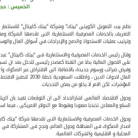
الخميس : حجم ال
نظم بيت التمويل الكويتى "بيتك" وشركة "بيتك كابيتال" للاستثمار 
التعريف بالخدمات المصرفية الاستثمارية التى تقدمها الشركة ومنه
وترتيب عمليات الاستحواذ والدمج والإدراجات في أسواق المال والوسا
وقال رئيس الخدمات المصرفية والاستثمارية فى "بيتك كابيتال" عبدا
على الاصول المالية بدلا من النفط كمصدر رئيسى للدخل بعد ان تس
المؤشرات، لكن الامر لا يخلو من بعض التحديات.
وحول الاقتصاد العالمى اشارالحداد الى ان التوقعات تفيد بان ال
السلع والمعادن تذبذبا صعودا وهبوطا مع الدولار الامريكى ، فيما ا
وحول الخدمات المصرفية والاستثمارية التى تقدمها شركة "بيتك كابي
اصدار الصكوك فى المنطقة وحول العالم، ونجح فى المشاركة في قيا
المحلية و الاقليمية والشركات العالمية.