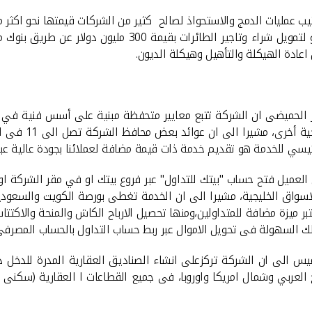
كما نجحت مؤخرا فى ترتيب صفقة تمويل مجمع لصالح شركة الافك
ادة الهيكلة والتأهيل وهيكلة الديون.
زيز الحميضى ان الشركة تتبع معايير متحفظة مبنية على أسس فنية في إ
على التنويع وتو
يسي للخدمة هو تقديم خدمة ذات قيمة مضافة لعملائنا بجودة عالية عبر 
 العميل فتح حساب "بيتك للتداول" عبر فروع بيتك او في مقر الشركة او 
اسواق الخليجية، مشيرا الى ان الخدمة تغطى بورصة الكويت والسعودي
بر ميزة مضافة للمتداولين،ومنها تحصيل الارباح الكاش والمنحة والاكت
 السهولة فى تحويل الاموال عبر ربط حساب التداول بالحساب المصرفي
ميس الى ان الشركة تركزعلى انشاء الصناديق العقارية المدرة للدخل ذ
 موزعة فى الخليج العربي وشمال امريكا واوروبا، فى جميع القطاعات ا العقارية