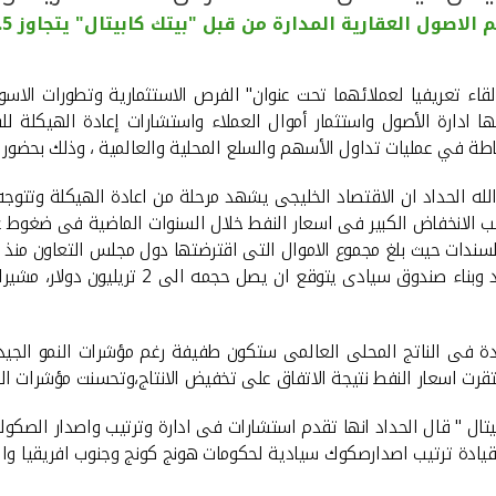
اصول العقارية المدارة من قبل "بيتك كابيتال" يتجاوز 2.5 مليار دولار
لقاء تعريفيا لعملائهما تحت عنوان" الفرص الاستثمارية وتطورات الاسوا
ا ادارة الأصول واستثمار أموال العملاء واستشارات إعادة الهيكلة لل
طة في عمليات تداول الأسهم والسلع المحلية والعالمية ، وذلك بحضور عد
لله الحداد ان الاقتصاد الخليجى يشهد مرحلة من اعادة الهيكلة وتتوج
بب الانخفاض الكبير فى اسعار النفط خلال السنوات الماضية فى ضغوط
المال لادوات الدين ، واطلقت السعودية خطة 30
زيادة فى الناتج المحلى العالمى ستكون طفيفة رغم مؤشرات النمو الج
ستقرت اسعار النفط نتيجة الاتفاق على تخفيض الانتاج،وتحسنت مؤشرات ال
تال " قال الحداد انها تقدم استشارات فى ادارة وترتيب واصدار الصكوك
دة ترتيب اصدارصكوك سيادية لحكومات هونج كونج وجنوب افريقيا والش