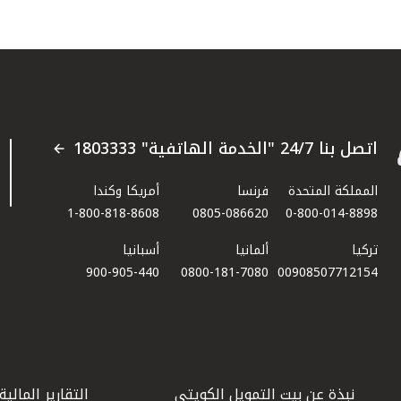
اتصل بنا 24/7 "الخدمة الهاتفية" 1803333
المملكة المتحدة
فرنسا
أمريكا وكندا
1-800-818-8608
0805-086620
0-800-014-8898
تركيا
ألمانيا
أسبانيا
900-905-440
0800-181-7080
00908507712154​
نبذة عن بيت التمويل الكويتي
التقارير المالية