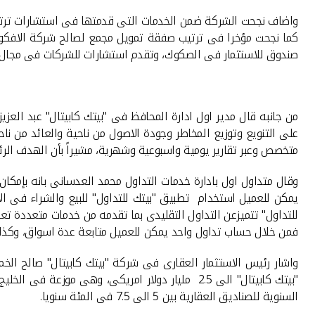
صندوق للاستثمار فى الصكوك، وتقدم استشارات للشركات فى مجال اع
من جانبه قال مدير اول ادارة المحافظ فى "بيتك كابيتال" عبد الع
متخصص وعبر تقارير يومية واسبوعية وشهرية، مشيراً بأن الهدف الرئ
وقال متداول اول بادارة خدمات التداول محمد العدسانى بانه بإمكان
يمكن للعميل استخدام تطبيق "بيتك للتداول" للبيع والشراء فى ال
للتداول" تتميزعن التداول التقليدى بما تقدمه من خدمات متعددة تعت
فمن خلال حساب تداول واحد يمكن للعميل متابعة عدة اسواق، وكذلك
واشار رئيس الاستثمار العقارى فى شركة "بيتك كابيتال" صالح الخ
"بيتك كابيتال" الى 2.5 مليار دولار امريكى، وهى
السنوية للصناديق العقارية بين 5 الى 7.5 فى المئة سنويا.