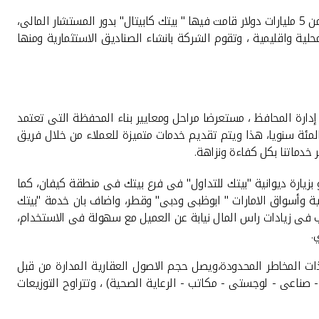
واضاف نجحت الشركة ضمن الخدمات التى قدمتها فى استشارات ترتيب عمليات الدمج والاستحواذ لصالح كثير من الشركات قيمتها نحو اكثر من 5 مليارات دولار قامت فيها " بيتك كابيتال" بدور المستشار المالى،
و لتمويل شراء وتاجير الطائرات بقيمة 300 مليون دولار عن طريق بنوك محلية واقليمية ، وتقوم الشركة بانشاء الصناديق الاستثمارية ومنها
دارة المحافظ ، مستعرضا مراحل ومعايير بناء المحفظة التى تعتمد
زيع المخاطر وجودة الاصول من ناحية والعائد من ناحية أخرى، مشيرا الى ان عوائد بعض محافظ الشركة تصل الى 11 فى المئة سنويا، هذا ويتم تقديم خدمات متميزة للعملاء من خلال فريق
خدماتنا بكل كفاءة ونزاهة.
بزيارة ديوانية "بيتك للتداول" فى فرع بيتك فى منطقة كيفان، كما
ة وأسواق الامارات " ابوظبى ودبى" وقطر، واضاف بان خدمة "بيتك
تاب فى زيادات راس المال نيابة عن العميل مع سهولة فى الاستخدام،
.
ات المخاطر المحدودة،ويصل حجم الاصول العقارية المدارة من قبل
 (سكنى - صناعى - لوجستى - مكاتب - الرعاية الصحية) ، وتتراوح التوزيعات