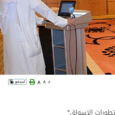
A
A
استمع
A
وتطورات الاسواق"