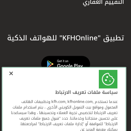
التقييم العقاري
تطبيق "KFHOnline" للهواتف الذكية
سياسة ملفات تعريف الارتباط
عندما تستخدم ,kfh.com, kfhonline.com وتطبيقات الهاتف
المحمول ومواقع بيت التمويل الكويتي الأخرى ، يتم استخدام ملفات
تعريف الارتباط لتخصيص تجربة العملاء وتحسينها ، وهذا سيساعدنا
على تحسين منتجاتنا وخدماتنا. حدد "قبول جميع ملفات تعريف
الارتباط" للموافقة أو "إدارة ملفات تعريف الارتباط" لمراجعتها.
يمكنك معرفة المزيد عن