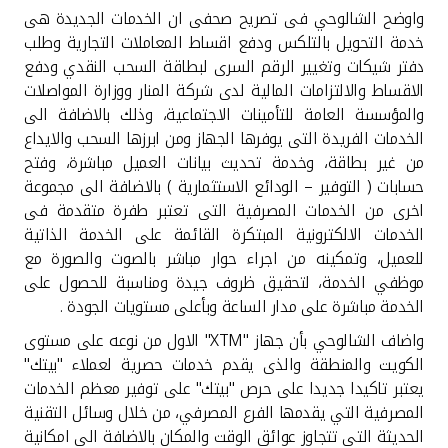
تركيا
واوضح الشالوحي فى تصريح صحفى ان الخدمات الجديدة هى
خدمة التحويل بالتلكس ودفع اقساط المعاملات التجارية وطلب
مصر
دفتر شيكات وتغيير الرقم السرى لبطاقة السحب النقدي ودفع
الاقساط والالتزامات المالية لدى شركة المنار ووزارة المواصلات
والمؤسسة العامة للتأمينات الاجتماعية، وذلك بالاضافة الى
المملكة المتحدة
الخدمات الفريدة التى يوفرها الجهاز ومن ابرزها السحب والايداع
من غير بطاقة، وخدمة تحديث بيانات العميل مباشرة، وفتح
مملكة البحرين
حسابات ( التوفير – الودائع الاستثمارية ) بالاضافة الى مجموعة
اخرى من الخدمات المصرفية التى تعتبر طفرة متقدمة فى
الخدمات الالكترونية المبتكرة القائمة على الخدمة الذاتية
للعميل، وتمكينه من اجراء حوار مباشر بالصوت والصورة مع
موظفي الخدمة، لتحقيق ظروف جيدة ومناسبة للحصول على
الخدمة مباشرة على مدار الساعة وبأعلى مستويات الجودة .
واضاف الشالوحي بأن جهاز "XTM" الاول من نوعه على مستوى
الكويت والمنطقة والذى يقدم خدمات حصرية لعملاء "بيتك"
يعتبر تاكيدا جديدا على حرص "بيتك" على توفير معظم الخدمات
المصرفية التي يقدمها الفرع المصرفي، من خلال وسائل التقنية
الحديثة التى تتجاوز عوائق الوقت والمكان بالاضافة الى امكانية