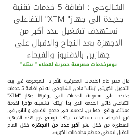
الشالوحي : اضافة 5 خدمات تقنية
القنوات المصرفية
جديدة الى جهاز" XTM" التفاعلى
أدوات وخدمات
نستهدف تشغيل عدد أكبر من
الاجهزة بعد النجاح والاقبال على
خدمات ما بعد البيع
جهازين بالافنيوز والفيحاء
يوفرخدمات مصرفية حصرية لعملاء " بيتك"
اتصل بنا
قال مدير عام الخدمات المصرفية للأفراد للمجموعة في بيت
مواقع الفروع وأجهزة الصرف الآلي
التمويل الكويتى "بيتك" فادي الشالوحي انه تم اضافة 5 خدمات
جديدة على مجموعة الخدمات التى يوفرها جهاز "XTM"
ألمانيا
التفاعلي ذاتي الخدمة الذى بدأ "بيتك" تشغيله مؤخرا لخدمة
عملائه، بواقع جهازين، احدهما فى مجمع الافنيوز، والثانى فى
فرع الفيحاء، حيث يستهدف "بيتك" توسيع دور هذه الاجهزة
ماليزيا
المتطورة من خلال نشر
أكبر عدد من الاجهزة
خلال العام
المقبل لتغطي معظم محافظات الكويت.