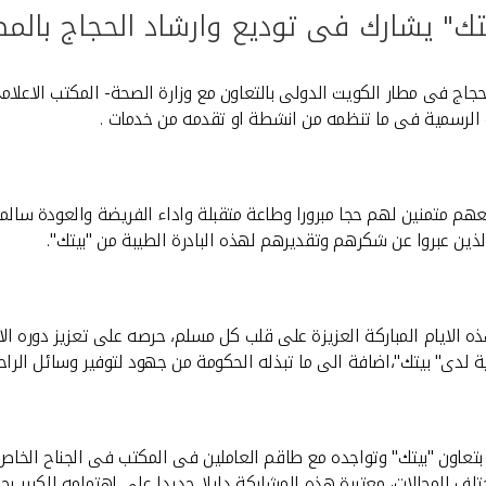
تك" يشارك فى توديع وارشاد الحجاج بالمط
لحجاج فى مطار الكويت الدولى بالتعاون مع وزارة الصحة- المكتب الاعل
ت الرسمية فى ما تنظمه من انشطة او تقدمه من خدمات .
عهم متمنين لهم حجا مبرورا وطاعة متقبلة واداء الفريضة والعودة سالم
لذين عبروا عن شكرهم وتقديرهم لهذه البادرة الطيبة من "بيتك".
ذه الايام المباركة العزيزة على قلب كل مسلم، حرصه على تعزيز دوره
 لدى" بيتك"،اضافة الى ما تبذله الحكومة من جهود لتوفير وسائل الراح
 بتعاون "بيتك" وتواجده مع طاقم العاملين فى المكتب فى الجناح الخا
ف المجالات، معتبرة هذه المشاركة دليلا جديدا على اهتمامه الكبير ب