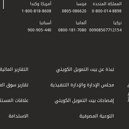
المملكة المتحدة
فرنسا
أمريكا وكندا
1-800-818-8608
0805-086620
0-800-014-8898
تركيا
ألمانيا
أسبانيا
900-905-440
0800-181-7080
00908507712154​
نبذة عن بيت التمويل الكويتي
التقارير المالية
مجلس الإدارة والإدارة التنفيذية
تقارير سوق الع
.
ليوم
إفصاحات بيت التمويل الكويتي
علاقات المستث
التوعية المصرفية
الاستدامة