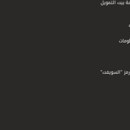
ة بيت التمويل
ومات
ورمز "السويفت"