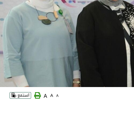
A
A
استمع
A