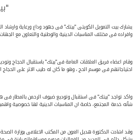
"بي
يشارك بيت التمويل الكويتى "بيتك" فى جهود وداع ورعاية وارشاد ا
وافراده فى مختلف المناسبات الدينية والوطنية والتعاون مع الجها
وقام اعضاء فريق العلاقات العامة فى"بيتك" باستقبال الحجاج وتودي
احتياجاتهم فى موسم الحج ، وهو ما كان له طيب الاثر على الحجاج ا
واكد تواجد "بيتك" فى استقبال وتوديع ضيوف الرحمن بالمطار فى ه
شأنه خدمة المجتمع، خاصة ان المناسبات الدينية لها خصوصية واهمية
وقد اشادت الدكتورة هديل العون من المكتب الاعلامى بوزارة الصحة
بشكل دائم فى العديد من الفعاليات ودوره ومساهماته بارزة فى مختل