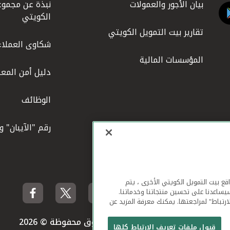
بيان الأجور والعمولات
نبذة عن مجموع
الكويتي
تقارير بيت التمويل الكويتي
شكاوى العملاء
المؤسسات المالية
دليل أمن المعل
الوظائف
رقم "الآيبان" 
لهاتف المحمول ومواقع بيت التمويل الكويتي الأخرى ، يتم
يساعدنا على تحسين منتجاتنا وخدماتنا.
ارتباط" لمراجعتها. يمكنك معرفة المزيد عن
بيت التمويل الكويتي جميع الحقوق محفوظة © 2026
قبول ملفات تعريف الارتباط كلها