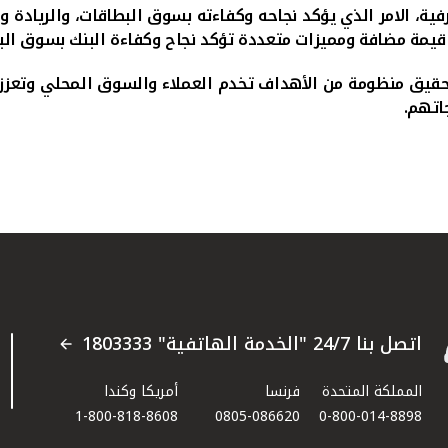
ية، الامر الذي يؤكد نجاحه وكفاءته بسوق البطاقات، والريادة وا
ن قيمة مضافة ومميزات متعددة
تؤكد نجاح وكفاءة البنك بسوق الب
يق منظومة من الأهداف تخدم العملاء والسوق المحلي وتعزز من 
اتهم.
اتصل بنا 24/7 "الخدمة الهاتفية" 1803333
المملكة المتحدة
فرنسا
أمريكا وكندا
1-800-818-8608
0805-086620
0-800-014-8898