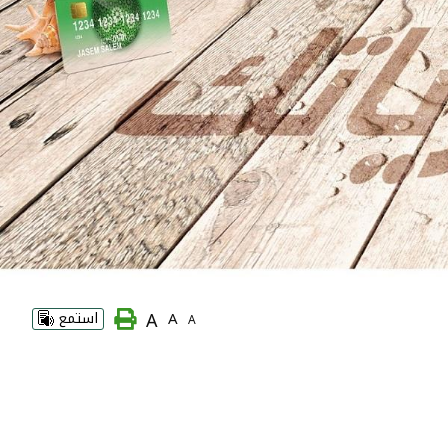
A
A
استمع
A