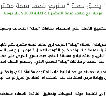
" يطلق حملة "استرجع ضعف قيمة مشتري
فرصة ربح ضعف قيمة المشتريات لغاية 2000 دينار يوميا
شجيع العملاء على استخدام بطاقات "بيتك" الائتمانية ومسب
 لعملاء "بيتك" الفرصة لربح ضعف قيمة مشترياتهم لغاية 2000 دينار
دينار فرصة للدخول في السحب اليومي، فيما 
"بيتك" السحب الالي، والائتماتية و مسبقة الدفع، حيث يسري العرض ع
بطاقات "بيتك″ للسحب الالي. وتستمر الحملة لمدة 120 يوما بدءا من 16 مايو 017
مميزة لعملائه من حملة البطاقات المتنوعة مكافأة لهم، وتعكس 
وزيادة فرص استفادته عند الاستخدام، فضلا عن تعزيز تواجد البنك
إلى تنشيط حركة المبيعات، وتحقيق الفائدة للعملاء مستخدم