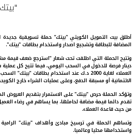
"بيتك
أطلق بيت التمويل الكويتي "بيتك" حملة تسويقية جديدة لت
المضافة للبطاقة وتشجيع اصدار واستخدام بطاقات "بيتك".
وتتيح الحملة التي اطلقت تحت شعار "استرجع ضعف قيمة مشترياتك"،
العملاء لغاية 2000 د.ك عند استخدام بطاقات 
الائتمانية أو مسبقة الدفع، وعلى عمليات الشراء خارج الكويت عند استخدام 
وتؤكد الحملة حرص "بيتك" على الاستمرار بتقديم العروض ال
تقدم دائما قيمة مضافة لحاملها، بما يساهم في رضاء العميل 
من حيث قاعدة العملاء.
وتساهم
الحملة
في ترسيخ مبادئ وأهداف "بيتك" الرامية 
واستخدامها محليا وعالميا.