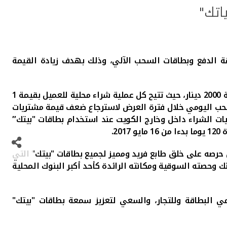
اتك"
قة الدفع وبطاقات السحب الآلي، وذلك بهدف زيادة القيمة
،
حيث تتيح كل عملية شراء محلية للعميل
بقيمة 1
تتيح كل عملية شراء بقيمة دينار واحد خارج الكويت للعميل 3 فرص للربح في السحب اليومي خلال فترة العرض لاسترجاع ضعف قيمة مشتريات
لى عمليات الشراء داخل وخارج الكويت عند استخدام بطاقات "بيتك″
2.
حرصه على خلق طابع فريد ومميز لجميع بطاقات "بيتك" التي
 وحصته السوقية ومكانته الرائدة كأحد أكبر البنوك المحلية
ي البطاقة وللتجار، والسعي لتعزيز سمعة بطاقات "بيتك"