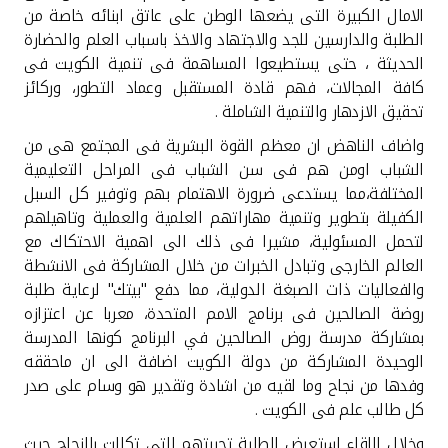
تركيا
الامال الكبيرة التى يضعها الوطن على عاتق ابنائه خاصة من
الطلبة والدارسين للجد والاجتهاد والاخذ باسباب العلم والحضارة
مصر
الحديثة ، حتى يستطيعوا المساهمة فى تنمية الكويت فى
كافة المجالات، فهم قادة المستقبل وعماد التطور، وركائز
تحقيق الازدهار والتنمية الشاملة .
المملكة المتحدة
واضاف الناهض ان معظم القوة البشرية فى المجتمع هى من
الشباب اومن هم فى سن الشباب فى المراحل التعليمية
مملكة البحرين
المختلفة،مما يستدعى ضرورة الاهتمام بهم وتوفير كل السبل
الكفيلة بتطوير وتنمية مهاراتهم العلمية والعملية وتاهيلهم
لتحمل المسئولية، مشيرا فى ذلك الى اهمية الاحتكاك مع
العالم الخارجى وتبادل الخبرات من خلال المشاركة فى الانشطة
والفعاليات ذات الصبغة الدولية، مما دفع "بيتك" لرعاية طلبة
روضة الصالحين فى برنامج الامم المتحدة، معربا عن اعتزازه
بمشاركة مدرسة روض الصالحين في البرنامج كونها المدرسة
الوحيدة المشاركة من دولة الكويت اضافة الى ان ماحققه
وفدها من نجاح وما لقيه من اشادة وتقدير هو وسام على صدر
كل طالب علم فى الكويت .
وخلال اللقاء استعرض الطلبة تجربتهم التي تكللت بالنجاح حيث