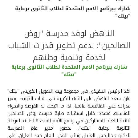
شارك ببرنامج الامم المتحدة لطلاب الثانوى برعاية
القنوات المصرفية
"بيتك"
أدوات وخدمات
الناهض لوفد مدرسة "روض
الصالحين": ندعم تطوير قدرات الشباب
خدمات ما بعد البيع
لخدمة وتنمية وطنهم
شارك ببرنامج الامم المتحدة لطلاب الثانوى برعاية
اتصل بنا
"بيتك"
مواقع الفروع وأجهزة الصرف الآلي
اكد الرئيس التنفيذى فى مجموعة بيت التمويل الكويتى "بيتك"
مازن سعد الناهض على الثقة الكبيرة فى شباب الكويت وتميز
ألمانيا
قدراته على المنافسة عالميا، اذا ما اتيحت له الفرصة والاجواء
المناسبة، مشددا خلال استقباله طلبة مدرسة روض الصالحين
ثنائية اللغة المشاركين في برنامج الأمم المتحدة لطلبة المرحلة
ماليزيا
الثانوية برعاية "بيتك"، بحضور مدير عام المدرسة
الدكتورعبدالرحمن العليان ونائب المدير العام حمد العليان، على