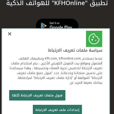
تطبيق "KFHOnline" للهواتف الذكية
سياسة ملفات تعريف الارتباط
عندما تستخدم ,kfh.com, kfhonline.com وتطبيقات الهاتف
المحمول ومواقع بيت التمويل الكويتي الأخرى ، يتم استخدام ملفات
تعريف الارتباط لتخصيص تجربة العملاء وتحسينها ، وهذا سيساعدنا
على تحسين منتجاتنا وخدماتنا. حدد "قبول جميع ملفات تعريف
الارتباط" للموافقة أو "إدارة ملفات تعريف الارتباط" لمراجعتها.
يمكنك معرفة المزيد عن
بيت التمويل الكويتي جميع الحقوق محفوظة © 2026
قبول ملفات تعريف الارتباط كلها
شروط وأحكام استخدام الموقع الإلكتروني
ملفات
إعدادات ملف تعريف الارتباط
تعريف الارتباط
بيان الخصوصية
تواصل معنا