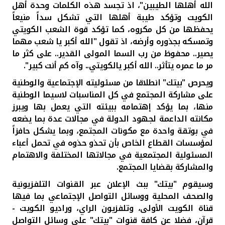
تركيا
الله أهلها الطيبين"، اذ تجسد هذه الكلمات وحدة أهل
الكويت وتؤكد طيبة أهلها التي تشكل سداً منيعاً
مصر
يحفظها من كل مكروه، كما تؤكد قوة الشعب الكويتي
وتمسكه بجذوره وأرضه، اذ تقول "الله أكبر يا شعب مهما
يصير.. محفوظ من رب السما المولى القدير.. على كثر ما
المملكة المتحدة
مر ما عمره يتأثر.. الله أكبر يالكويتي.. وآه كم أنت كبير".
ويحرص "بيتك" انطلاقا من مسئوليته الإجتماعية والوطنية
مملكة البحرين
على مشاركة المجتمع في كل المناسبات لاسيما الوطنية
منها، بما يؤكد إهتمامه ببيئته التي يعمل بها ويبرز
مكانته الداعمة لجهود الدولة في مجالات عدة بما يضعه
في بوتقة واحدة مع مكونات المجتمع، وبما يشكل حافزاً
لمؤسسات القطاع الخاص بأن تحذو حذوه في تحمل أعباء
المسئولية المجتمعية في مجالاتها المختلفة والاهتمام
والمشاركة بقضايا المجتمع.
وسيقوم "بيتك" ببث الإعلان عبر القنوات التلفزيونية
والصحف المحلية ووسائل التواصل الإجتماعي بما فيها
قناة الكويت الأولى، وتلفزيون الراي، وراديو الكويت -
قرآن، فضلا عن كافة قنوات "بيتك" على وسائل التواصل