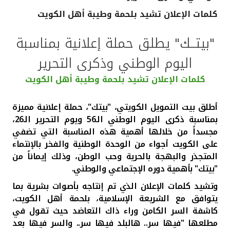
كلمات الإعلان تشيد بلحمة وطيبة أهل الكويت
القنوات المصرفية
"بيتــك" يطلق حملة إعلانية بمناسبة
أدوات وخدمات
اليوم الوطني وذكرى التحرير
خدمات ما بعد البيع
كلمات الإعلان تشيد بلحمة وطيبة أهل الكويت
أطلق بيت التمويل الكويتي، "بيتك"، حملة إعلانية مميزة
بمناسبة ذكرى اليوم الوطني الـ56 ويوم التحرير الـ26،
اتصل بنا
مجسداً من خلالها أهمية هذه المناسبة التي تضفي
على الكويت أجواء من الوحدة الوطنية والفخر بالإنتماء
مواقع الفروع وأجهزة الصرف الآلي
المتجذر والبهجة بالحرية وحب الوطن، وذلك إيماناً من
"بيتك" بأهمية دوره الإجتماعي والوطني.
ألمانيا
وتشيد كلمات الإعلان الذي تم إنتاجه بأصوات بشرية بما
يتوافق مع الشريعة الإسلامية، بلحمة أهل الكويت،
ماليزيا
كاشفة السر الكامن وراء ذاك التعاضد حيث تقول في
مطلعها "فيها سر.. هالبلد فيها سر.. والسر فيها بعد