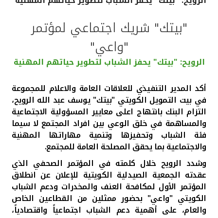
الرويح: "بيتك" يحفز الشباب لتطوير حياتهم المهنية
القنوات المصرفية
"بيتك" شريك اجتماعي لمؤتمر
"واعي"
أدوات وخدمات
الرويح: "بيتك" يحفز الشباب لتطوير حياتهم المهنية
خدمات ما بعد البيع
أكد المدير التنفيذي للعلاقات العامة والاعلام للمجموعة
في بيت التمويل الكويتي "بيتك" يوسف عبد الله الرويح،
التزام البنك بانتهاج اعلى معايير المسؤولية الاجتماعية
اتصل بنا
والمساهمة في خلق الوعي بين افراد المجتمع لا سيما
فئة الشباب وتحفيزها وتنمية مهاراتها المهنية
مواقع الفروع وأجهزة الصرف الآلي
والاجتماعية بما يحقق المصلحة العامة للمجتمع
.
ألمانيا
وشدد الرويح خلال كلمته في المؤتمر الصحفي الذي
عقدته الجمعية الصيدلية الكويتية للإعلان عن انطلاق
المؤتمر الأول لمكافحة العنف والمخدرات ودعم الشباب
ماليزيا
الكويتي "واعي"
بحضور ممثلين من القطاعين الخاص
والعام، على أهمية دعم الشباب اجتماعياً واقتصادياً،