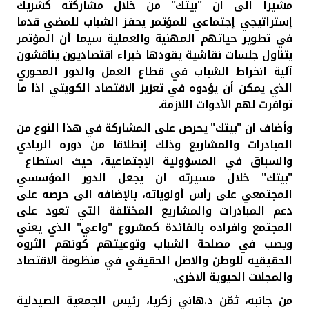
تركيا
مشيرا الى ان "بيتك" من خلال مشاركته كشريك
إستراتيجي إجتماعي للمؤتمر يحفز الشباب للمضي قدما
في تطوير حياتهم المهنية والعملية سيما أن المؤتمر
مصر
يتناول جلسات نقاشية يقودها خبراء اقتصاديون يناقشون
آلية انخراط الشباب في قطاع العمل والدور المحوري
المملكة المتحدة
الذي يمكن أن يؤدوه في تعزيز الاقتصاد الكويتي اذا ما
توافرت لهم الأدوات اللازمة.
مملكة البحرين
وأضاف ان "بيتك" يحرص على المشاركة في هذا النوع من
المبادرات والمشاريع وذلك إنطلاقا من دوره الريادي
والسباق في المسؤولية الإجتماعية، حيث استطاع
"بيتك" خلال مسيرته ان يجعل الدور المؤسسي
المجتمعي على رأس أولوياته، بالإضافه الى حرصه على
دعم المبادرات والمشاريع المختلفة التي تعود على
المجتمع وافراده بالفائدة كمشروع "واعي" الذي يعني
ويصب في مصلحة الشباب وتوعيتهم كونهم الثروه
الحقيقيه للوطن والاصل الحقيقي في منظومة الاقتصاد
والمجلات الحيوية الاخرى.
من جانبه، ثمّن د.هاني زكريا، رئيس الجمعية الصيدلية