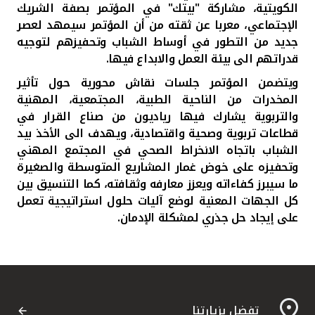
الكويتية،
مشاركة "بيتك" في المؤتمر بصفة الشريك
الإجتماعي، معربا عن ثقته من أن المؤتمر سيمهد لعصر
جديد من التطور في أوساط الشباب وتحفيزهم لتوجيه
قدراتهم الى بيئة العمل والابداع فيها.
ويتضمن المؤتمر جلسات نقاش محورية حول تأثير
المخدرات من الناحية الطبية، المجتمعية، المهنية
والتربوية يشارك فيها رياديون من صناع القرار في
قطاعات تربوية وصحية واقتصادية، ويهدف الى الأخذ بيد
الشباب باتجاه الانخراط الصحي في المجتمع المهني
وتحفيزه على خوض غمار المشاريع المتوسطة والصغيرة
ما سيبرز كفاءاته ويعزز معارفه وثقافته، كما التنسيق بين
كل الجهات المعنية لوضع آليات حلول استراتيجية تعمل
على إيجاد حل جذري لمشكلة الإدمان.
تفضل بزيارتنا