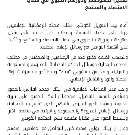
تقديرا لجهودهم ودورهم الحيوي في قضايا
الاقتصاد والمجتمع
القنوات المصرفية
أقام بيت التمويل الكويتي "بيتك" غبقته الرمضانية للإعلاميين
أدوات وخدمات
جريا على عادته السنوية وانطلاقا من حرصه على تقدير
جهودهم ودورهم الحيوي في قضايا الاقتصاد والمجتمع، وتأكيدا
خدمات ما بعد البيع
على أهمية التواصل مع وسائل الإعلام المحلية.
وشهدت الغبقة حضور عدد من الإعلاميين والصحفيين من مختلف
الصحف المحلية ووسائل الاعلام المختلفة المقروءة والمسموعة
اتصل بنا
والمرئية، وعدد من مسؤولي "بيتك" وسط أجواء مميزة تملؤها
المحبة والود والتفاعل الإيجابي.
مواقع الفروع وأجهزة الصرف الآلي
ورحب مدير العلاقات الاعلامية في "بيتك" محمد الفارس، بالحضور
وهنأهم بالشهر الفضيل، متوجها بالشكر للجميع على تلبية
ألمانيا
الدعوة، ومثمنا الدور الحيوي والمهم الذي تقوم به الصحافة
ووسائل الإعلام المقروءة والمسموعة والمرئية في متابعة الخبر،
وتسليط الضوء على قضايا مختلفة تهم المجتمع الكويتي.
ماليزيا
وقال ان"بيتك" يولي اهمية كبرى للتواصل مع الاعلاميين ويهتم