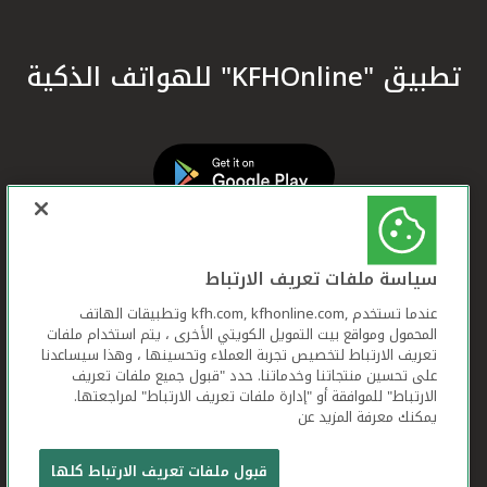
تطبيق "KFHOnline" للهواتف الذكية
سياسة ملفات تعريف الارتباط
عندما تستخدم ,kfh.com, kfhonline.com وتطبيقات الهاتف
المحمول ومواقع بيت التمويل الكويتي الأخرى ، يتم استخدام ملفات
تعريف الارتباط لتخصيص تجربة العملاء وتحسينها ، وهذا سيساعدنا
على تحسين منتجاتنا وخدماتنا. حدد "قبول جميع ملفات تعريف
الارتباط" للموافقة أو "إدارة ملفات تعريف الارتباط" لمراجعتها.
يمكنك معرفة المزيد عن
بيت التمويل الكويتي جميع الحقوق محفوظة © 2026
قبول ملفات تعريف الارتباط كلها