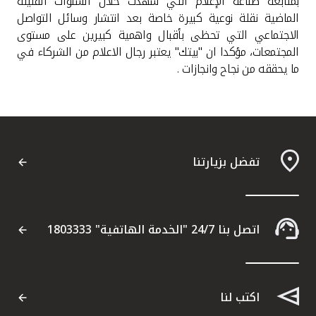
تركيا
بمتابعة صناعة الإعلام التي شهدت خلال السنوات القليلة
الماضية نقلة نوعية كبيرة خاصة بعد انتشار وسائل التواصل
الاجتماعي التي تحظى بأقبال واهمية كبيرين على مستوى
مصر
المجتمعات، مؤكدا ان "بيتك" يعتبر رجال الاعلام من الشركاء في
ما يحققه من نجاح وانجازات .
المملكة المتحدة
مملكة البحرين
تفضل بزيارتنا
اتصل بنا 24/7 "الخدمة الهاتفية" 1803333
اكتب لنا