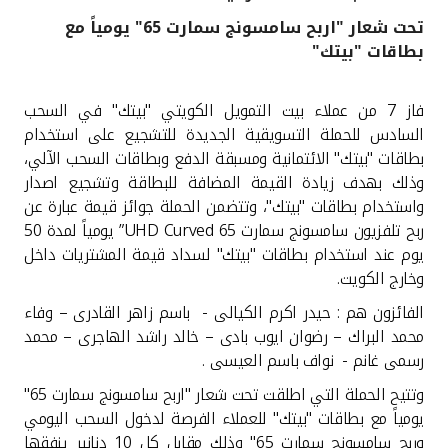
تحت شعار "اربح سامسونج سمارت 65" يومياً مع
القنوات المصرفية
بطاقات "بيتك"
أدوات وخدمات
فاز 7 من عملاء بيت التمويل الكويتي "بيتك" في السحب
السادس للحملة التسويقية الجديدة للتشجيع على استخدام
خدمات ما بعد البيع
بطاقات "بيتك" الائتمانية ومسبقة الدفع وبطاقات السحب الآلي،
وذلك بهدف زيادة القيمة المضافة للبطاقة وتشجيع اصدار
واستخدام بطاقات "بيتك"، وتتضمن الحملة جوائز قيمة عبارة عن
ربح تلفزيون سامسونج سمارت
UHD Curved 65”
يومياً لمدة 50
اتصل بنا
يوم عند استخدام بطاقات "بيتك" لسداد قيمة المشتريات داخل
وخارج الكويت.
مواقع الفروع وأجهزة الصرف الآلي
الفائزون هم : حيدر اكرم الكيالى - باسم زاهر القادرى – وفاء
ألمانيا
محمد البراك – رضوان ايوب بادى – خالد راشد الهاجرى – محمد
رسمى غانم - نواف باسم العيسى .
ماليزيا
وتتيح الحملة التي اطلقت تحت شعار "اربح سامسونج سمارت 65"
يومياً مع بطاقات "بيتك" للعملاء الفرصة لدخول السحب اليومي
وربح سامسونج سمارت 65" وذلك مقابل كل 10 دنانير ينفقها