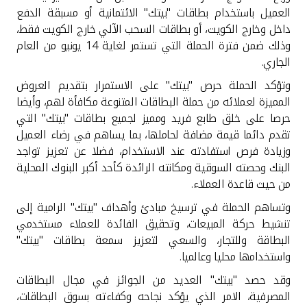
تركيا
العميل باستخدام بطاقات "بيتك" الائتمانية أو مسبقة الدفع
داخل وخارج الكويت، أو بطاقات السحب الآلي خارج الكويت فقط،
مصر
وذلك ضمن فترة الحملة التي تستمر لغاية 14 يونيو من العام
الجاري.
المملكة المتحدة
وتؤكد الحملة حرص "بيتك" على الاستمرار بتقديم العروض
المميزة لعملائه من حملة البطاقات المتنوعة مكافأة لهم، وأيضا
مملكة البحرين
حرصا على خلق طابع فريد ومميز لجميع بطاقات "بيتك" التي
تقدم دائما قيمة مضافة لحاملها، بما يساهم في رضاء العميل
وزيادة فرص استفادته عند الاستخدام، فضلا عن تعزيز تواجد
البنك وحصته السوقية ومكانته الرائدة كأحد أكبر البنوك المحلية
من حيث قاعدة العملاء
.
وتساهم الحملة في ترسيخ مبادئ وأهداف "بيتك" الرامية إلى
تنشيط حركة المبيعات، وتحقيق الفائدة للعملاء مستخدمي
البطاقة وللتجار، والسعي لتعزيز سمعة بطاقات "بيتك"
واستخدامها محليا وعالميا.
وقد حصد "بيتك" العديد من الجوائز في مجال البطاقات
المصرفية، الامر الذي يؤكد نجاحه وكفاءته بسوق البطاقات،