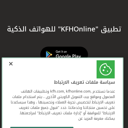
تطبيق "KFHOnline" للهواتف الذكية
سياسة ملفات تعريف الارتباط
عندما تستخدم ,kfh.com, kfhonline.com وتطبيقات الهاتف
المحمول ومواقع بيت التمويل الكويتي الأخرى ، يتم استخدام ملفات
تعريف الارتباط لتخصيص تجربة العملاء وتحسينها ، وهذا سيساعدنا
على تحسين منتجاتنا وخدماتنا. حدد "قبول جميع ملفات تعريف
الارتباط" للموافقة أو "إدارة ملفات تعريف الارتباط" لمراجعتها.
يمكنك معرفة المزيد عن