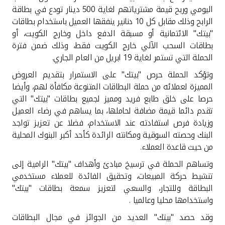
تركيا
اليومي وربح قيمة مشترياتهم لغاية 500 دينار تودع في بطاقة
الرابح وذلك مقابل كل 10 دنانير ينفقها العميل باستخدام بطاقات
مصر
"بيتك" الائتمانية أو مسبقة الدفع داخل وخارج الكويت، أو
بطاقات السحب الآلي خارج الكويت فقط، وذلك ضمن فترة
الحملة التي تستمر لغاية 19 ابريل من العام الجاري
.
المملكة المتحدة
وتؤكد الحملة حرص "بيتك" على الاستمرار بتقديم العروض
مملكة البحرين
المميزة لعملائه من حملة البطاقات المتنوعة مكافأة لهم، وأيضا
حرصا على خلق طابع فريد ومميز لجميع بطاقات "بيتك" التي
تقدم دائما قيمة مضافة لحاملها، بما يساهم في رضاء العميل
وزيادة فرص استفادته عند الاستخدام، فضلا عن تعزيز تواجد
البنك وحصته السوقية ومكانته الرائدة كأحد أكبر البنوك المحلية
من حيث قاعدة العملاء
.
وتساهم الحملة في ترسيخ مبادئ وأهداف "بيتك" الرامية إلى
تنشيط حركة المبيعات، وتحقيق الفائدة للعملاء مستخدمي
البطاقة وللتجار، والسعي لتعزيز سمعة بطاقات "بيتك"
واستخدامها محليا وعالميا
.
وقد حصد "بيتك" العديد من الجوائز في مجال البطاقات