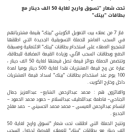
تحت شعار "تسوق واربح لغاية 50 الف دينار مع
القنوات المصرفية
بطاقات "بيتك"
أدوات وخدمات
فاز 7 من عملاء بيت التمويل الكويتي "بيتك" بقيمة مشترياتهم
في السحب العاشر للحملة التسويقية الجديدة التي اطلقها
خدمات ما بعد البيع
لتشجيع العملاء على استخدام بطاقات "بيتك" الائتمانية ومسبقة
الدفع وبطاقات السحب الآلي، وزيادة القيمة المضافة للبطاقة،
وتتضمن الحملة جوائز قيمة تصل قيمتها لغاية 50 الف دينار ،
عبارة عن ربح قيمة المشتريات نقدا لغاية 500 دينار يوميا لمدة
اتصل بنا
100 يوم عند استخدام بطاقات "بيتك" لسداد قيمة المشتريات
داخل وخارج الكويت
.
مواقع الفروع وأجهزة الصرف الآلي
والفائزون هم : محمد عبدالرحمن الشايع– عبدالعزيز جمال
ألمانيا
الجناحي– فاطمة عبداللطيف عبدالسلام – حمود محمد الحمود –
ابتسام عبدالرحمن العيسى – محمد محمد الحسيني – حمد مفلح
الجديع
.
ماليزيا
وتتيح الحملة التي اطلقت تحت شعار "تسوق واربح لغاية 50
الف دينار مع بطاقات "بيتك" للعملاء الفرصة لدخول السحب