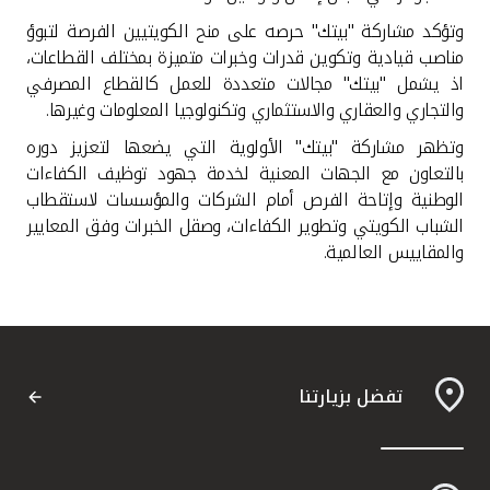
تركيا
وتؤكد مشاركة "بيتك" حرصه على منح الكويتيين الفرصة لتبوؤ
مناصب قيادية وتكوين قدرات وخبرات متميزة بمختلف القطاعات،
مصر
اذ يشمل "بيتك" مجالات متعددة للعمل كالقطاع المصرفي
والتجاري والعقاري والاستثماري وتكنولوجيا المعلومات وغيرها
.
المملكة المتحدة
وتظهر مشاركة "بيتك" الأولوية التي يضعها لتعزيز دوره
بالتعاون مع الجهات المعنية لخدمة جهود توظيف الكفاءات
مملكة البحرين
الوطنية وإتاحة الفرص أمام الشركات والمؤسسات لاستقطاب
الشباب الكويتي وتطوير الكفاءات، وصقل الخبرات وفق المعايير
والمقاييس العالمية.
تفضل بزيارتنا