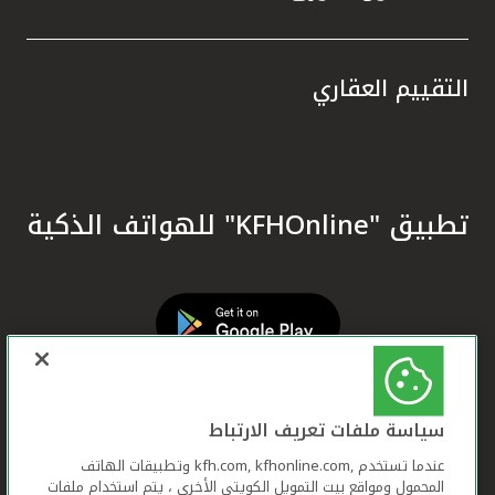
التقييم العقاري
تطبيق "KFHOnline" للهواتف الذكية
سياسة ملفات تعريف الارتباط
عندما تستخدم ,kfh.com, kfhonline.com وتطبيقات الهاتف
المحمول ومواقع بيت التمويل الكويتي الأخرى ، يتم استخدام ملفات