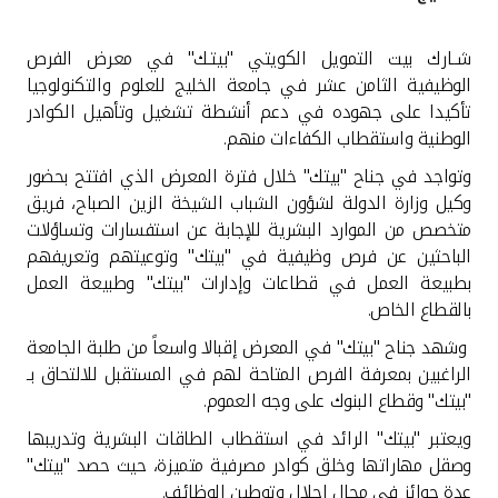
القنوات المصرفية
شــارك بيت التمويل الكويتي "بيتـك" في معرض الفرص
الوظيفية الثامن عشر في جامعة الخليج للعلوم والتكنولوجيا
أدوات وخدمات
تأكيدا على جهوده في دعم أنشطة تشغيل وتأهيل الكوادر
الوطنية واستقطاب الكفاءات منهم
.
خدمات ما بعد البيع
وتواجد في جناح "بيتك" خلال فترة المعرض الذي افتتح بحضور
وكيل وزارة الدولة لشؤون الشباب الشيخة الزين الصباح، فريق
متخصص من الموارد البشرية للإجابة عن استفسارات وتساؤلات
الباحثين عن فرص وظيفية في "بيتك" وتوعيتهم وتعريفهم
اتصل بنا
بطبيعة العمل في قطاعات وإدارات "بيتك" وطبيعة العمل
بالقطاع الخاص.
مواقع الفروع وأجهزة الصرف الآلي
وشهد جناح "بيتك" في المعرض إقبالا واسعاً من طلبة الجامعة
ألمانيا
الراغبين بمعرفة الفرص المتاحة لهم في المستقبل للالتحاق بـ
"بيتك" وقطاع البنوك على وجه العموم.
ماليزيا
ويعتبر "بيتك" الرائد في استقطاب الطاقات البشرية وتدريبها
وصقل مهاراتها وخلق كوادر مصرفية متميزة، حيث حصد "بيتك"
عدة جوائز في مجال إحلال وتوطين الوظائف.