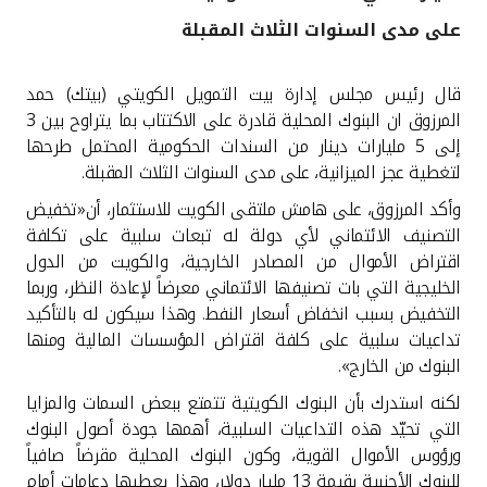
على مدى السنوات الثلاث المقبلة
القنوات المصرفية
قال رئيس مجلس إدارة بيت التمويل الكويتي (بيتك) حمد
أدوات وخدمات
المرزوق ان البنوك المحلية قادرة على الاكتتاب بما يتراوح بين 3
إلى 5 مليارات دينار من السندات الحكومية المحتمل طرحها
خدمات ما بعد البيع
لتغطية عجز الميزانية، على مدى السنوات الثلاث المقبلة
.
وأكد المرزوق، على هامش ملتقى الكويت للاستثمار، أن«تخفيض
التصنيف الائتماني لأي دولة له تبعات سلبية على تكلفة
اتصل بنا
اقتراض الأموال من المصادر الخارجية، والكويت من الدول
الخليجية التي بات تصنيفها الائتماني معرضاً لإعادة النظر، وربما
مواقع الفروع وأجهزة الصرف الآلي
التخفيض بسبب انخفاض أسعار النفط. وهذا سيكون له بالتأكيد
تداعيات سلبية على كلفة اقتراض المؤسسات المالية ومنها
ألمانيا
البنوك من الخارج
».
لكنه استدرك بأن البنوك الكويتية تتمتع ببعض السمات والمزايا
ماليزيا
التي تحيّد هذه التداعيات السلبية، أهمها جودة أصول البنوك
ورؤوس الأموال القوية، وكون البنوك المحلية مقرضاً صافياً
للبنوك الأجنبية بقيمة 13 مليار دولار، وهذا يعطيها دعامات أمام