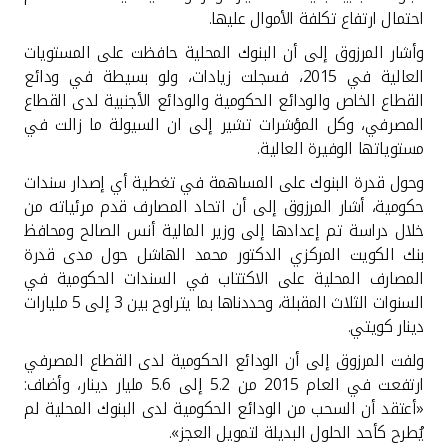
تركيا
احتمال ارتفاع تكلفة الأموال عليها
.
وأشار المرزوق إلى أن البنوك المحلية حافظت على المستويات
مصر
العالية في 2015، فسجلت زيادات، ولو بسيطة في ودائع
القطاع الخاص والودائع الحكومية والودائع الأجنبية لدى القطاع
المملكة المتحدة
المصرفي، وكل المؤشرات تشير إلى ان السيولة ما زالت في
مستوياتها الوفيرة العالية
.
مملكة البحرين
وحول قدرة البنوك على المساهمة في تغطية أي إصدار سندات
حكومية، أشار المرزوق إلى أن اتحاد المصارف قدم مرئياته من
خلال دراسة تم إعدادها إلى وزير المالية أنس الصالح ومحافظ
بنك الكويت المركزي الدكتور محمد الهاشل حول مدى قدرة
المصارف المحلية على الاكتتاب في السندات الحكومية في
السنوات الثلاث المقبلة، وحددناها بما يتراوح بين 3 إلى 5 مليارات
دينار كويتي
.
ولفت المرزوق إلى أن الودائع الحكومية لدى القطاع المصرفي
ارتفعت في العام 2015 من 5.2 إلى 5.6 مليار دينار، وأضاف:
«أعتقد أن السحب من الودائع الحكومية لدى البنوك المحلية لم
يُطرح كأحد الحلول البديلة لتمويل العجز».