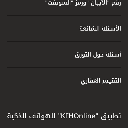
رقم "الآيبان" ورمز "السويفت"
الأسئلة الشائعة
أسئلة حول التورق
التقييم العقاري
تطبيق "KFHOnline" للهواتف الذكية