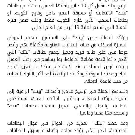
تركيا
الرابح وذلك مقابل كل 10 دنانير ينفقها العميل باستخدام بطاقات
"بيتك" الائتمانية أو مسبقة الدفع داخل وخارج الكويت، أو
مصر
بطاقات السحب الآلي خارج الكويت فقط، وذلك ضمن فترة
الحملة التي تستمر لغاية 19 ابريل من العام الجاري
.
المملكة المتحدة
وتؤكد الحملة حرص "بيتك" على الاستمرار بتقديم العروض
المميزة لعملائه من حملة البطاقات المتنوعة مكافأة لهم، وأيضا
مملكة البحرين
حرصا على خلق طابع فريد ومميز لجميع بطاقات "بيتك" التي
تقدم دائما قيمة مضافة لحاملها، بما يساهم في رضاء العميل
وزيادة فرص استفادته عند الاستخدام، فضلا عن تعزيز تواجد
البنك وحصته السوقية ومكانته الرائدة كأحد أكبر البنوك المحلية
من حيث قاعدة العملاء
.
وتساهم الحملة في ترسيخ مبادئ وأهداف "بيتك" الرامية إلى
تنشيط حركة المبيعات، وتحقيق الفائدة للعملاء مستخدمي
البطاقة وللتجار، والسعي لتعزيز سمعة بطاقات "بيتك"
واستخدامها محليا وعالميا
.
وقد حصد "بيتك" العديد من الجوائز في مجال البطاقات
المصرفية، الامر الذي يؤكد نجاحه وكفاءته بسوق البطاقات،