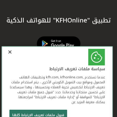
تطبيق "KFHOnline" للهواتف الذكية
سياسة ملفات تعريف الارتباط
عندما تستخدم ,kfh.com, kfhonline.com وتطبيقات الهاتف
المحمول ومواقع بيت التمويل الكويتي الأخرى ، يتم استخدام ملفات
تعريف الارتباط لتخصيص تجربة العملاء وتحسينها ، وهذا سيساعدنا
على تحسين منتجاتنا وخدماتنا. حدد "قبول جميع ملفات تعريف
الارتباط" للموافقة أو "إدارة ملفات تعريف الارتباط" لمراجعتها.
يمكنك معرفة المزيد عن
بيت التمويل الكويتي جميع الحقوق محفوظة © 2026
قبول ملفات تعريف الارتباط كلها