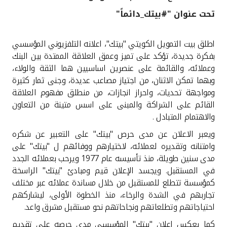
تحت عنوان "#بيتك_دائماً"
القنوات المصرفية
اطلق بيت التمويل الكويتي "بيتك"، اعلانه التلفزيوني المؤسسي
أدوات وخدمات
بفكرة جديدة، تؤكد على تميز وعمق العلاقة الممتدة بين البنك
وعملائه، والقائمة على عنصرين اساسيين هما الثقة والولاء،
خدمات ما بعد البيع
وبهما تمكن الاثنان، من اجتياز مصاعب عديدة، وجنى ثمار كثيرة
ومواجهة تحديات، واحراز انجازات، من منطلق مفهوم العلاقة
القائم على الشراكة والمبنى على اسس متينة من التعاون
والاهتمام المتبادل
.
اتصل بنا
ويعبر الاعلان عن مدى حرص "بيتك" على التعبير عن شكره
مواقع الفروع وأجهزة الصرف الآلي
وامتنانه وتقديره لعملائه، لاختيارهم ووفائهم ل "بيتك" على
مدى سنين طويلة، منذ تأسيسه عام 1977 ويرحب بعملائه الجدد
ألمانيا
في المستقبل. ويجسد الإعلان قيم ومبادئ "بيتك" الراسخة
كمؤسسة تتطلع للمستقبل من خلال مساندة عملائه عبر مختلف
تجاربهم في الشدة والرخاء، منذ الخطوة الأولى، ليشاركهم
ماليزيا
احتياجاتهم وتطلعاتهم ونجاحاتهم نحو مستقبل مشرق واعد
.
كما يعكس إعلان "بيتك" المؤسسي مدى حرصه على تقديم