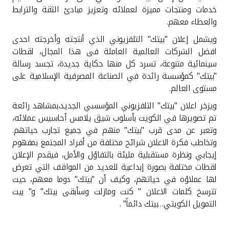
تركيا
خدمات ومنتجات مميزة لعملائه وتعزيز مبادئ الثقة والترابط
والعطاء معهم
.
مصر
ويشمل إعلان "بيتك" التلفزيوني الذي أنتجته وأخرجته احدى
افضل الشركات العالمية العاملة فى هذا المجال، لقطات
المملكة المتحدة
سينمائية متنوعة، تسرد كل منها حكاية جديدة، تجسد رسالة
"بيتك" كمؤسسة رائدة في الصناعة المصرفية الإسلامية على
مملكة البحرين
مستوى العالم
.
ويزخر اعلان "بيتك" التلفزيوني المؤسسي الجديد،بمشاهد رائعة
تم تصويرها في الكويت بأسلوب شيق يلامس أحاسيس عملائه،
وتعبر عن مدى قرب "بيتك" منهم في جميع تجارب حياتهم.
وتخاطب فكرة الاعلان شرائح مختلفة من أفراد المجتمع بمفهوم
إيجابي ونظرة مستقبلية مليئة بالتفاؤل والأمل، فيقدم الإعلان
لقطات مختلفة بصورة إبداعية للعديد من المواقف التي تعرض
لها عملاؤه في حياتهم، وكيف أن "بيتك" دوما معهم، حيث
تترسخ كلمات الاعلان " ﻛنت وماﺯلت وسأبقى بيتك" و" بيت
التمويل الكويتي…بيتك ﺩﺍئماً" .