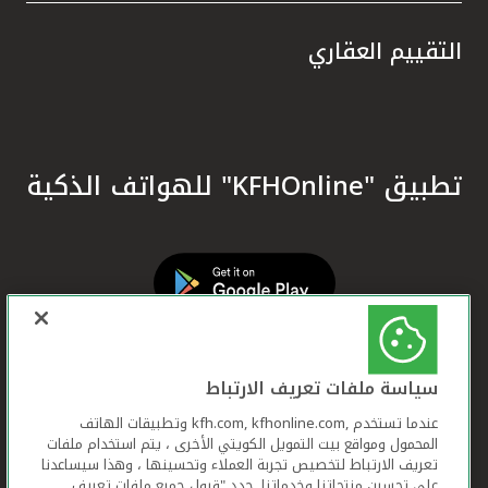
التقييم العقاري
تطبيق "KFHOnline" للهواتف الذكية
سياسة ملفات تعريف الارتباط
عندما تستخدم ,kfh.com, kfhonline.com وتطبيقات الهاتف
المحمول ومواقع بيت التمويل الكويتي الأخرى ، يتم استخدام ملفات
تعريف الارتباط لتخصيص تجربة العملاء وتحسينها ، وهذا سيساعدنا
على تحسين منتجاتنا وخدماتنا. حدد "قبول جميع ملفات تعريف