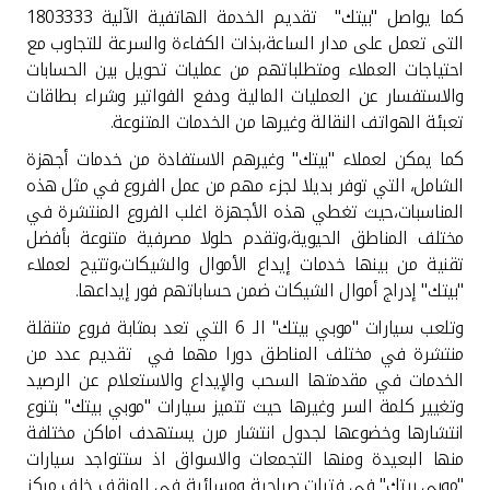
تركيا
كما يواصل "بيتك" تقديم الخدمة الهاتفية الآلية 1803333
التى تعمل على مدار الساعة،بذات الكفاءة والسرعة للتجاوب مع
مصر
احتياجات العملاء ومتطلباتهم من عمليات تحويل بين الحسابات
والاستفسار عن العمليات المالية ودفع الفواتير وشراء بطاقات
تعبئة الهواتف النقالة وغيرها من الخدمات المتنوعة.
المملكة المتحدة
كما يمكن لعملاء "بيتك" وغيرهم الاستفادة من خدمات أجهزة
الشامل، التي توفر بديلا لجزء مهم من عمل الفروع في مثل هذه
مملكة البحرين
المناسبات،حيث تغطي هذه الأجهزة اغلب الفروع المنتشرة في
مختلف المناطق الحيوية،وتقدم حلولا مصرفية متنوعة بأفضل
تقنية من بينها خدمات إيداع الأموال والشيكات،وتتيح لعملاء
"بيتك" إدراج أموال الشيكات ضمن حساباتهم فور إيداعها.
وتلعب سيارات "موبي بيتك" الـ 6 التي تعد بمثابة فروع متنقلة
منتشرة في مختلف المناطق دورا مهما في تقديم عدد من
الخدمات في مقدمتها السحب والإيداع والاستعلام عن الرصيد
وتغيير كلمة السر وغيرها حيث تتميز سيارات "موبي بيتك" بتنوع
انتشارها وخضوعها لجدول انتشار مرن يستهدف اماكن مختلفة
منها البعيدة ومنها التجمعات والاسواق اذ ستتواجد سيارات
"موبي بيتك" في فترات صباحية ومسائية في المنقف خلف مركز