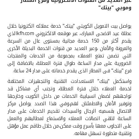
عبر العديد من القنوات الالكترونية وفرع المطار
وموبي "بيتك"
القنوات المصرفية
يواصل بيت التمويل الكويتي "بيتك" خدمة عملائه الكترونيا خلال
أدوات وخدمات
عطلة عيد الاضحى المبارك، عبر موقعه الالكتروني
kfh.com
الذي
يقدم أكثر من 150 خدمة مجانية بمستوى عال من السرعة
خدمات ما بعد البيع
والمرونة والأمان ،وعبر العديد من قنوات الخدمة البديلة الأخرى
التي تضمن تمتع العملاء بمجموعة من الخدمات والمنتجات
الضرورية على مدار الساعة طوال فترة العطلة، بالاضافة إلى
فرع "بيتك" فى المطار الذى يقدم خدماته على مدار 24 ساعة.
اتصل بنا
واستكمل "بيتك" الاستعدادت التقنية والتجهيزات المختلفة
مواقع الفروع وأجهزة الصرف الآلي
لخدمة العملاء خلال فترة العطلة، وتجنب أي مشاكل قد
تواجههم لضمان انسيابية الخدمات من داخل الكويت وخارجها
وتوفير الأمان والاطمئنان لهم،وفي هذا الصدد يواصل مركز
ألمانيا
الاتصال بقسميه الرجال والسيدات تقديم الخدمات على مدار
الساعة لتلقي اتصالات العملاء والاستماع لمطالبهم والعمل
ماليزيا
على التجاوب معها بأسرع وقت ممكن،من خلال طاقم عمل مؤهل
وتقنية متطورة تسهل مهامه.