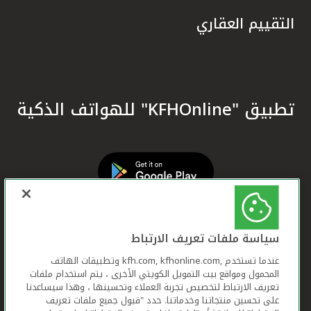
التقييم العقاري
تطبيق "KFHOnline" للهواتف الذكية
سياسة ملفات تعريف الارتباط
عندما تستخدم ,kfh.com, kfhonline.com وتطبيقات الهاتف
المحمول ومواقع بيت التمويل الكويتي الأخرى ، يتم استخدام ملفات
تعريف الارتباط لتخصيص تجربة العملاء وتحسينها ، وهذا سيساعدنا
على تحسين منتجاتنا وخدماتنا. حدد "قبول جميع ملفات تعريف