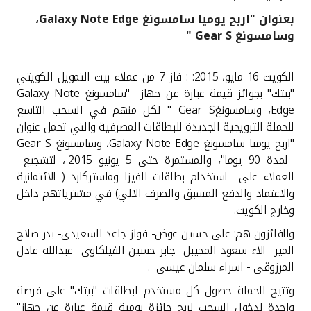
بعنوان "اربح يوميا سامسونغ Galaxy Note Edge،
القنوات المصرفية
وسامسونغ Gear S "
أدوات وخدمات
الكويت 16 مايو،
2015
: : فاز 7 من عملاء بيت التمويل الكويتي
"بيتك" بجوائز قيمة عبارة عن جهاز "سامسونغ
Galaxy Note
خدمات ما بعد البيع
Edge
، وسامسونغ
Gear S
" لكل منهم في السحب التاسع
للحملة الترويجية الجديدة للبطاقات المصرفية والتي تحمل عنوان
"اربح يوميا سامسونغ
Galaxy Note Edge
، وسامسونغ
Gear S
لمدة 90 يوما"، والمستمرة حتى 5 يونيو 2015 ، لتشجيع
اتصل بنا
العملاء على استخدام بطاقات الفيزا وماستركارد ( الائتمانية
والاعتماد والدفع المسبق والصرف الالي) في مشترياتهم داخل
مواقع الفروع وأجهزة الصرف الآلي
وخارج الكويت.
ألمانيا
والفائزون هم: على حسين عوض- فواز جاعد السعيدى- بدر صلاح
المير- الاء سعود المجيبل- جابر حسين الفيلكاوى- عبدالله عادل
المرزوقى - اسراء سلمان عيسى .
ماليزيا
وتتيح الحملة حصول كل مستخدم لبطاقات "بيتك" على فرصة
واحدة لدخول السحب لربح جائزة يومية قيمة عبارة عن جهاز"