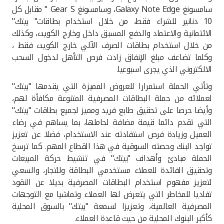
تركيا
سامسونغ
Galaxy Note Edge
، وسامسونغ
Gear S
" مقابل كل
10 دنانير للشراء فقط، من خلال استخدام بطاقات" بيتك"
مصر
الائتمانية والاعتماد والدفع المسبق داخل وخارج الكويت، وكذلك
من خلال استخدام بطاقات الصرف الآلي خارج الكويت فقط ،
وكلما تضاعف مبلغ الإنفاق زادت فرص التأهل لدخول السحب
المملكة المتحدة
الالكتروني الذي يجرى اسبوعيا.
مملكة البحرين
وتأتي الحملة استمرارا للعروض المميزة التي يقدمها "بيتك"
لعملائه من حملة البطاقات المصرفية المتنوعة مكافأة لهم،
وأيضا حرصا على تحقيق طابع فريد ومميز لجميع بطاقات "بيتك"
التي تقدم دائما قيمة مضافة لحاملها، بما يساهم في رضاء
العميل وزيادة فرص استفادته عند الاستخدام، فضلا عن تعزيز
تواجد البنك وحصته السوقية في هذا القطاع المهم. كما ترسخ
الحملة مبادئ وأهداف "بيتك" في تنشيط حركة المبيعات
وتحقيق الفائدة للعملاء مستخدمي البطاقة وللتجار، والسعي
لتعزيز مفهوم استخدام البطاقات المصرفية بديلا عن النقود
تفاديا للمخاطر التي يتعرض لها العملاء وتماشيا مع التوجهات
المصرفية العالمية، وتعزيزا لسمعة "بيتك" بالسوق المحلية
كأكبر البنوك المحلية من حيث قاعدة العملاء.