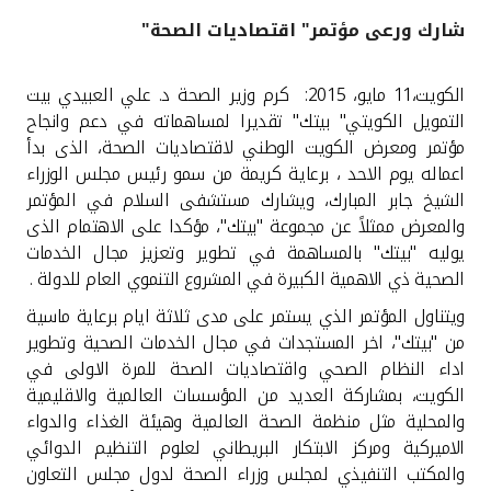
شارك ورعى مؤتمر" اقتصاديات الصحة"
القنوات المصرفية
الكويت،
11
مايو، 2015: كرم وزير الصحة د. علي العبيدي بيت
أدوات وخدمات
التمويل الكويتي" بيتك" تقديرا لمساهماته في دعم وانجاح
مؤتمر ومعرض الكويت الوطني لاقتصاديات الصحة، الذى بدأ
خدمات ما بعد البيع
اعماله يوم الاحد ، برعاية كريمة من سمو رئيس مجلس الوزراء
الشيخ جابر المبارك، ويشارك مستشفى السلام في المؤتمر
والمعرض ممثلاً عن مجموعة "بيتك"، مؤكدا على الاهتمام الذى
يوليه "بيتك" بالمساهمة في تطوير وتعزيز مجال الخدمات
اتصل بنا
الصحية ذي الاهمية الكبيرة في المشروع التنموي العام للدولة .
مواقع الفروع وأجهزة الصرف الآلي
ويتناول المؤتمر الذي يستمر على مدى ثلاثة ايام برعاية ماسية
من "بيتك"، اخر المستجدات في مجال الخدمات الصحية وتطوير
ألمانيا
اداء النظام الصحي واقتصاديات الصحة للمرة الاولى في
الكويت، بمشاركة العديد من المؤسسات العالمية والاقليمية
والمحلية مثل منظمة الصحة العالمية وهيئة الغذاء والدواء
ماليزيا
الاميركية ومركز الابتكار البريطاني لعلوم التنظيم الدوائي
والمكتب التنفيذي لمجلس وزراء الصحة لدول مجلس التعاون