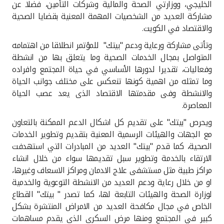
تركيا
الخليجي، ووزارتي الصحة والمالية وشركات التأمين، فضلا عن
مشاركة العديد من الشخصيات المهمة المعنية بقضايا الصحية
والاقتصاد في الكويت.
مصر
وتأتى مشاركة ورعاية ودعم "بيتك" للمؤتمر انطلاقا من اهتمامه
المتواصل بمجال الخدمات الصحية وما يتعلق بها من انشطة
المملكة المتحدة
وفعاليات، تقديرا لدورها الأساسي في حياة المجتمع وافراده
وما تمثله من اهمية كونها تنعكس على مختلف جوانب الحياة
مملكة البحرين
والانشطة وفى مقدمتها الاقتصاد الذى يعد عصب الحياة
المعاصرة.
ويحرص "بيتك" على تقديم كل اشكال الدعم الممكنة بالتعاون
مع الجهات والهيئات الرسمية المعنية بتقديم وتطوير الخدمات
الصحية، كما قدم "بيتك" العديد من المبادرات التي استهدفت
الارتقاء بالخدمة وتطوير سبل تقديمها سواء من خلال انشاء
مراكز طبية مثل مستشفى علاج الادمان ومراكز الاسعاف وغيرها،
او من خلال رعاية ودعم العديد من الانشطة التوعوية والخدمية
لوزارة الصحة والهيئات التابعة لها، كما تصدر " بيتك" القطاع
الخاص في مجال مكافحة العديد من الامراض المنتشرة بشكل
كبير في المجتمع ومنها مرض السكرى الذى يقدم مساهمات