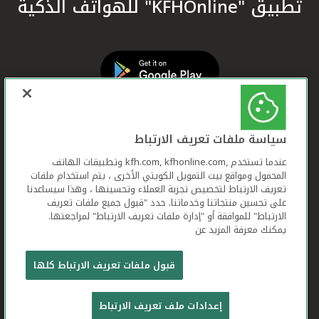
تطبيق "KFHOnline" للهواتف الذكية
سياسة ملفات تعريف الارتباط
عندما تستخدم ,kfh.com, kfhonline.com وتطبيقات الهاتف
المحمول ومواقع بيت التمويل الكويتي الأخرى ، يتم استخدام ملفات
تعريف الارتباط لتخصيص تجربة العملاء وتحسينها ، وهذا سيساعدنا
على تحسين منتجاتنا وخدماتنا. حدد "قبول جميع ملفات تعريف
الارتباط" للموافقة أو "إدارة ملفات تعريف الارتباط" لمراجعتها.
يمكنك معرفة المزيد عن
بيت التمويل الكويتي جميع الحقوق محفوظة © 2026
قبول ملفات تعريف الارتباط كلها
شروط وأحكام استخدام الموقع الإلكتروني
ملفات
إعدادات ملف تعريف الارتباط
تعريف الارتباط
بيان الخصوصية
تواصل معنا