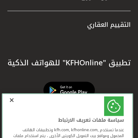
التقييم العقاري
تطبيق "KFHOnline" للهواتف الذكية
سياسة ملفات تعريف الارتباط
عندما تستخدم ,kfh.com, kfhonline.com وتطبيقات الهاتف
المحمول ومواقع بيت التمويل الكويتي الأخرى ، يتم استخدام ملفات