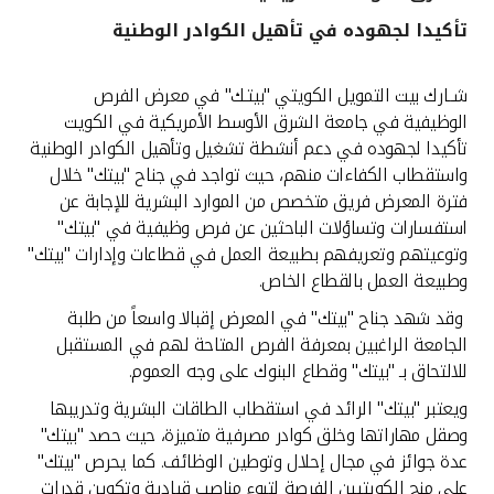
تأكيدا لجهوده في تأهيل الكوادر الوطنية
القنوات المصرفية
شــارك بيت التمويل الكويتي "بيتـك" في معرض الفرص
أدوات وخدمات
الوظيفية في جامعة الشرق الأوسط الأمريكية في الكويت
تأكيدا لجهوده في دعم أنشطة تشغيل وتأهيل الكوادر الوطنية
خدمات ما بعد البيع
واستقطاب الكفاءات منهم، حيث تواجد في جناح "بيتك" خلال
فترة المعرض فريق متخصص من الموارد البشرية للإجابة عن
استفسارات وتساؤلات الباحثين عن فرص وظيفية في "بيتك"
وتوعيتهم وتعريفهم بطبيعة العمل في قطاعات وإدارات "بيتك"
اتصل بنا
وطبيعة العمل بالقطاع الخاص
.
مواقع الفروع وأجهزة الصرف الآلي
وقد شهد جناح "بيتك" في المعرض إقبالا واسعاً من طلبة
الجامعة الراغبين بمعرفة الفرص المتاحة لهم في المستقبل
ألمانيا
للالتحاق بـ "بيتك" وقطاع البنوك على وجه العموم
.
ويعتبر "بيتك" الرائد في استقطاب الطاقات البشرية وتدريبها
ماليزيا
وصقل مهاراتها وخلق كوادر مصرفية متميزة، حيث حصد "بيتك"
عدة جوائز في مجال إحلال وتوطين الوظائف. كما يحرص "بيتك"
على منح الكويتيين الفرصة لتبوء مناصب قيادية وتكوين قدرات