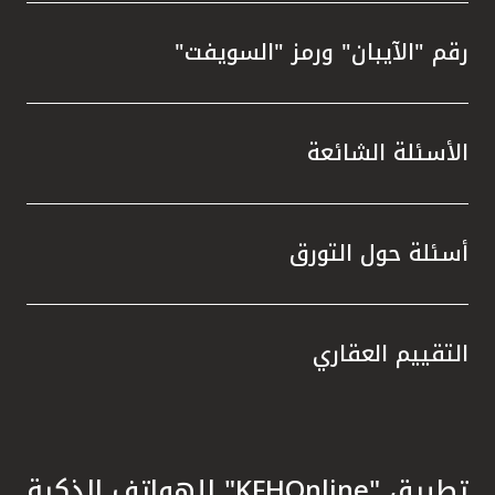
رقم "الآيبان" ورمز "السويفت"
الأسئلة الشائعة
أسئلة حول التورق
التقييم العقاري
تطبيق "KFHOnline" للهواتف الذكية