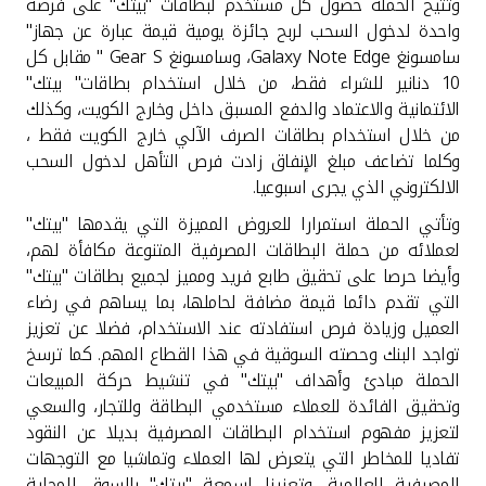
تركيا
وتتيح الحملة حصول كل مستخدم لبطاقات "بيتك" على فرصة
واحدة لدخول السحب لربح جائزة يومية قيمة عبارة عن جهاز"
سامسونغ
Galaxy Note Edge
، وسامسونغ
Gear S "
مقابل كل
مصر
10 دنانير للشراء فقط، من خلال استخدام بطاقات" بيتك"
الائتمانية والاعتماد والدفع المسبق داخل وخارج الكويت، وكذلك
المملكة المتحدة
من خلال استخدام بطاقات الصرف الآلي خارج الكويت فقط ،
وكلما تضاعف مبلغ الإنفاق زادت فرص التأهل لدخول السحب
مملكة البحرين
الالكتروني الذي يجرى اسبوعيا
.
وتأتي الحملة استمرارا للعروض المميزة التي يقدمها "بيتك"
لعملائه من حملة البطاقات المصرفية المتنوعة مكافأة لهم،
وأيضا حرصا على تحقيق طابع فريد ومميز لجميع بطاقات "بيتك"
التي تقدم دائما قيمة مضافة لحاملها، بما يساهم في رضاء
العميل وزيادة فرص استفادته عند الاستخدام، فضلا عن تعزيز
تواجد البنك وحصته السوقية في هذا القطاع المهم. كما ترسخ
الحملة مبادئ وأهداف "بيتك" في تنشيط حركة المبيعات
وتحقيق الفائدة للعملاء مستخدمي البطاقة وللتجار، والسعي
لتعزيز مفهوم استخدام البطاقات المصرفية بديلا عن النقود
تفاديا للمخاطر التي يتعرض لها العملاء وتماشيا مع التوجهات
المصرفية العالمية، وتعزيزا لسمعة "بيتك" بالسوق المحلية