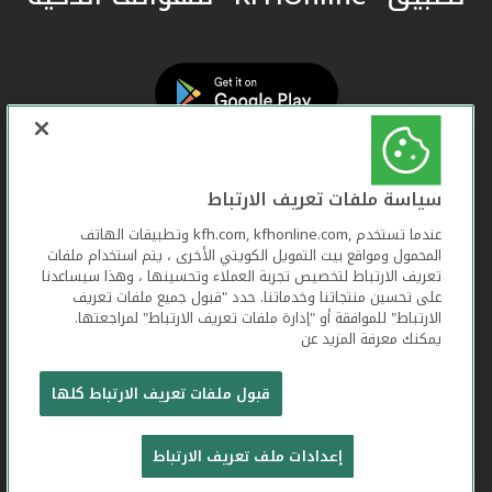
سياسة ملفات تعريف الارتباط
عندما تستخدم ,kfh.com, kfhonline.com وتطبيقات الهاتف
المحمول ومواقع بيت التمويل الكويتي الأخرى ، يتم استخدام ملفات
تعريف الارتباط لتخصيص تجربة العملاء وتحسينها ، وهذا سيساعدنا
على تحسين منتجاتنا وخدماتنا. حدد "قبول جميع ملفات تعريف
الارتباط" للموافقة أو "إدارة ملفات تعريف الارتباط" لمراجعتها.
يمكنك معرفة المزيد عن
بيت التمويل الكويتي جميع الحقوق محفوظة © 2026
قبول ملفات تعريف الارتباط كلها
شروط وأحكام استخدام الموقع الإلكتروني
ملفات
إعدادات ملف تعريف الارتباط
تعريف الارتباط
بيان الخصوصية
تواصل معنا