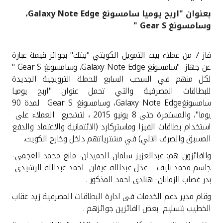
بعنوان "اربح يوميا سامسونغ Galaxy Note Edge،
القنوات المصرفية
وسامسونغ Gear S "
أدوات وخدمات
فاز 7 من عملاء بيت التمويل الكويتي "بيتك" بجوائز قيمة عبارة
عن جهاز "سامسونغ
Galaxy Note Edge
، وسامسونغ
Gear S "
خدمات ما بعد البيع
لكل منهم في السحب السابع للحملة الترويجية الجديدة
للبطاقات المصرفية والتي تحمل عنوان "اربح يوميا
سامسونغ
Galaxy Note Edge
، وسامسونغ
Gear S
لمدة 90
يوما"، والمستمرة حتى 8 يونيو 2015 ، لتشجيع العملاء على
اتصل بنا
استخدام بطاقات الفيزا وماستركارد (الائتمانية والاعتماد والدفع
المسبق والصرف الالي) في مشترياتهم داخل وخارج الكويت
.
مواقع الفروع وأجهزة الصرف الآلي
والفائزون هم: عبدالعزيز سلمان الحميدان- مانع محمد العجمى-
ألمانيا
جاسم محمد نايف – عذل عبدالله عيفان- احمد عبدالله الرشيدى-
بدر غصاب الزمانان- هنادى احمد المذكور
.
ماليزيا
وقام مدير دعم الخدمات فى ادارة البطاقات المصرفية زيد عقاب
الخطيب بتسليم بعض الفائزين جوائزهم
.