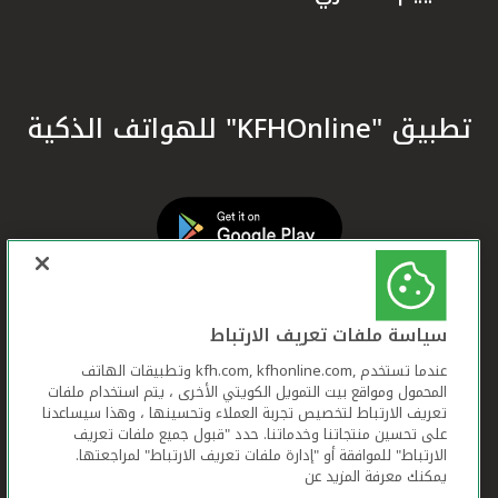
تطبيق "KFHOnline" للهواتف الذكية
سياسة ملفات تعريف الارتباط
عندما تستخدم ,kfh.com, kfhonline.com وتطبيقات الهاتف
المحمول ومواقع بيت التمويل الكويتي الأخرى ، يتم استخدام ملفات
تعريف الارتباط لتخصيص تجربة العملاء وتحسينها ، وهذا سيساعدنا
على تحسين منتجاتنا وخدماتنا. حدد "قبول جميع ملفات تعريف
الارتباط" للموافقة أو "إدارة ملفات تعريف الارتباط" لمراجعتها.
يمكنك معرفة المزيد عن