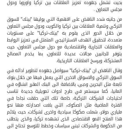
تركيا
بحيث تشمل جهوده تعزيز العلاقات بين تركيا واوروبا ودول
مجلس التعاون
.
مصر
من جانبه شدد الناهض على الاهمية التي يوليها "بيتك" للسوق
التركي وتنمية العلاقات بين تركيا والكويت ودول مجلس التعاون
من خلال الدور الذى يقوم به "بيتك-تركيا" على مستويات
المملكة المتحدة
متعددة، لتحقيق الهدف الاستراتيجي المتمثل في تعزيز الروابط
والعلاقات التجارية والاقتصادية مع دول مجلس التعاون، حيث
مملكة البحرين
يتوفر للجانبين مجالات عديدة للتعاون، بما يخدم المصالح
المشتركة، ويرسخ العلاقات التاريخية
.
وقال الناهض ان "بيتك-تركيا" سيواصل جهوده لتطوير ادائه في
السوق التركي والاسواق الاخرى التي يعمل فيها من خلال بنوك
تابعة مثل البحرين ودبى، بالاضافة الى البنك المقرر انشاؤه في
المانيا، كما سيستمر في طرح ادوات تمويلية جديدة تناسب
احتياجات الشركات التركية، خاصة تلك التي حققت نجاحا في
الفترة الماضية مثل الصكوك، التي بلغت اصدارته منها نحو
ملياري دولار، شملت صكوكا سيادية واخرى لشركات، حيث يلائم
هذا المنتج النمو الاقتصادى الذى تشهده تركيا، والذى يتطلب
من الحكومة والشركات تبنى سياسات وخطط للتوسع تحتاج الى