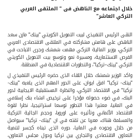
خلال اجتماعه مع الناهض فى " الملتقى العربي
القنوات المصرفية
التركي العاشر"
أدوات وخدمات
التقى الرئيس التنفيذي لبيت التمويل الكويتي "بيتك" مازن سعد
الناهض على هامش مشاركته في الملتقى الاقتصادى العربي
خدمات ما بعد البيع
التركي، بوزير المالية التركي مهمت شمشك وجرى التباحث في
الفرص الاستثمارية، ومسيرة نمو وتوسع بيت التمويل الكويتي
التركي "بيتك–تركيا"، والتطورات الاقتصادية في المنطقة
.
اتصل بنا
واكد الوزير شمشك خلال اللقاء الذى حضره الرئيس التنفيذي ل
"بيتك- تركيا" افق ايوان، على الدور المهم الذى يلعبه "بيتك-
مواقع الفروع وأجهزة الصرف الآلي
تركيا" في الاقتصاد التركي، والنظرة المستقبلية الايجابية لدور
البنك، في ضوء حصوله مؤخرا على ترخيص انشاء بنك إسلامي
ألمانيا
في المانيا، معتبرا هذا التطور توسعا استراتيجيا، نظرا لقوة
الاقتصاد الألماني وتأثيره على اوروبا، وحجم الجالية التركية
والمسلمة هناك، معربا عن ثقته في ان "بيتك- تركيا" سيواصل
ماليزيا
من خلال وجوده في المانيا، دوره الذى تبناه كجسر لتنمية
التعاون الاقتصادى والتجاري بين تركيا ودول مجلس التعاون،